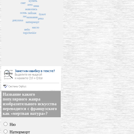
купить
снег
лето
зима
живопись
осень
пейзаж
букет
лес
названия
река
девушка
натюрморт
масло
небо
tegicheskie
Название какого
популярного жанра
изобразительного искусства
переводится с французского
как «мертвая натура»?
Ню
Натюрморт