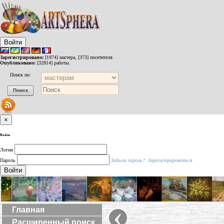
Войти
Зарегистрировано:
[1974] мастера, [373] посетителя.
Опубликовано:
[32814] работы.
Поиск по:
×
Войти
Логин
Пароль
Забыли пароль?
Зарегистрироваться
Войти
‹
Главная
Расширенный поиск