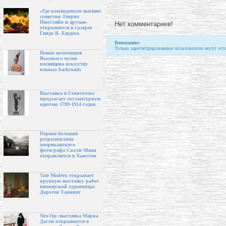
«Где командовали высшие
существа: Генрих
Нюссляйн и друзья»
Нет комментариев!
открывается в галерее
Гвидо В. Баудаха
Внимание:
Только зарегистрированные пользователи могут ост
Новая экспозиция
Высокого музея
посвящена искусству
южных backroads
Выставка в Глиптотеке
предлагает скульптурную
одиссею 1789-1914 годов
Первая большая
ретроспектива
американского
фотографа Салли Манн
отправляется в Хьюстон
Tate Modern открывает
крупную выставку работ
пионерской художницы
Доротеи Таннинг
Neo-Op: выставка Марка
Дагли открывается в