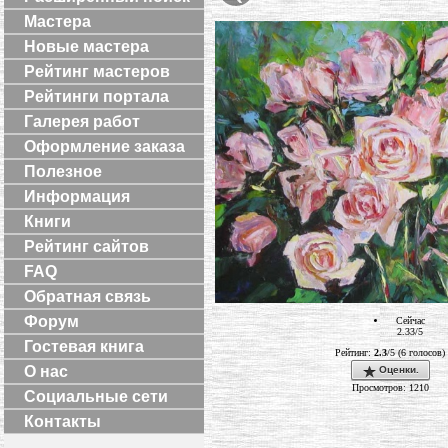
Мастера
Новые мастера
Рейтинг мастеров
Рейтинги портала
Галерея работ
Оформление заказа
Полезное
Информация
Книги
Рейтинг сайтов
FAQ
Обратная связь
Форум
Сейчас
2.33/5
Гостевая книга
Рейтинг:
2.3
/5 (6 голосов)
О нас
Оценки.
Просмотров: 1210
Социальные сети
Контакты