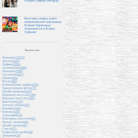
галерее Дэвида Ричарда
Выставка новых работ
американской художницы
Кэтрин Бернхардт
открывается в Ксавье
Хуфкенс
Вид искусства
Живопись(
22953
)
Другое(
3334
)
Графика(
3261
)
Архитектура(
1969
)
Вышивка(
1048
)
Скульптура(
617
)
Дерево(
445
)
Куклы(
302
)
Компьютерная графика(
281
)
Художественное фото(
273
)
Дизайн интерьера(
254
)
Церковное искусство(
196
)
Народное искусство(
193
)
Бижутерия(
119
)
Текстиль (батик)(
107
)
Керамика(
105
)
Витражи(
103
)
Аэрография(
74
)
Ювелирное искусство(
66
)
Фреска, мозаика(
64
)
Дизайн одежды(
61
)
Стекло(
57
)
Графический дизайн(
38
)
Декорации(
26
)