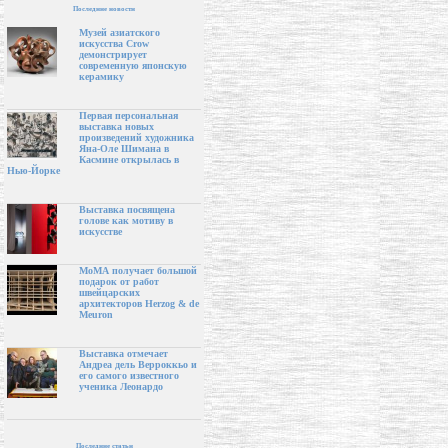
Последние новости
Музей азиатского
искусства Crow
демонстрирует
современную японскую
керамику
Первая персональная
выставка новых
произведений художника
Яна-Оле Шимана в
Касмине открылась в
Нью-Йорке
Выставка посвящена
голове как мотиву в
искусстве
МоМА получает большой
подарок от работ
швейцарских
архитекторов Herzog & de
Meuron
Выставка отмечает
Андреа дель Верроккьо и
его самого известного
ученика Леонардо
Последние статьи