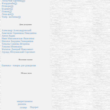
Лоскутная картина(
14
)
Флордизайн(
9
)
Пэчворк(
4
)
Бодиарт(
3
)
Плакат(
2
)
Ленд-арт(
2
)
Театр. костюмы(
0
)
День рождения
Александр Александровский
Анастасия Одинокова Николаевна
Антон Кудин
Инна Максимовская Яковлевна
Наталья Бырдина Геннадиевна
Татьяна Синяева Игоревна
Татьяна Шпанькова
Филатов Дмитрий Николаевич
Эдуард Яблуновский Сергеевич
Полезные ссылки
Ежевика - товары для рукоделия
Облако тегов
импрессионизм
реализм
Портрет
солнце