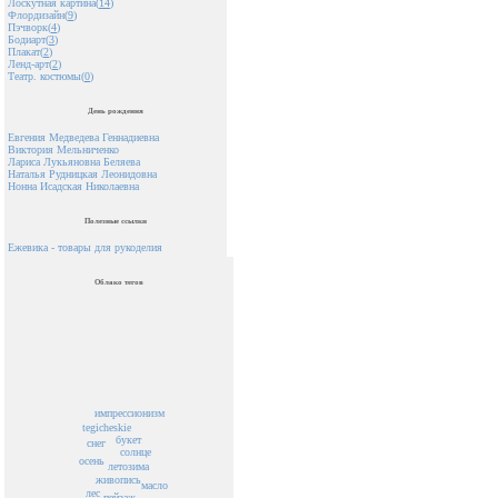
Лоскутная картина(
14
)
Флордизайн(
9
)
Пэчворк(
4
)
Бодиарт(
3
)
Плакат(
2
)
Ленд-арт(
2
)
Театр. костюмы(
0
)
День рождения
Евгения Медведева Геннадиевна
Виктория Мельниченко
Лариса Лукьяновна Беляева
Наталья Рудницкая Леонидовна
Нонна Исадская Николаевна
Полезные ссылки
Ежевика - товары для рукоделия
Облако тегов
импрессионизм
tegicheskie
букет
снег
солнце
осень
зима
лето
живопись
масло
лес
пейзаж