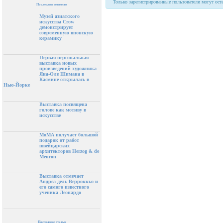
Только зарегистрированные пользователи могут ост
Последние новости
Музей азиатского
искусства Crow
демонстрирует
современную японскую
керамику
Первая персональная
выставка новых
произведений художника
Яна-Оле Шимана в
Касмине открылась в
Нью-Йорке
Выставка посвящена
голове как мотиву в
искусстве
МоМА получает большой
подарок от работ
швейцарских
архитекторов Herzog & de
Meuron
Выставка отмечает
Андреа дель Верроккьо и
его самого известного
ученика Леонардо
Последние статьи