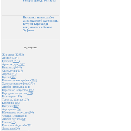
галерее Дэвида Ричарда
Выставка новых работ
американской художницы
Кэтрин Бернхардт
открывается в Ксавье
Хуфкенс
Вид искусства
Живопись(
22953
)
Другое(
3334
)
Графика(
3261
)
Архитектура(
1969
)
Вышивка(
1048
)
Скульптура(
617
)
Дерево(
445
)
Куклы(
302
)
Компьютерная графика(
281
)
Художественное фото(
273
)
Дизайн интерьера(
254
)
Церковное искусство(
196
)
Народное искусство(
193
)
Бижутерия(
119
)
Текстиль (батик)(
107
)
Керамика(
105
)
Витражи(
103
)
Аэрография(
74
)
Ювелирное искусство(
66
)
Фреска, мозаика(
64
)
Дизайн одежды(
61
)
Стекло(
57
)
Графический дизайн(
38
)
Декорации(
26
)