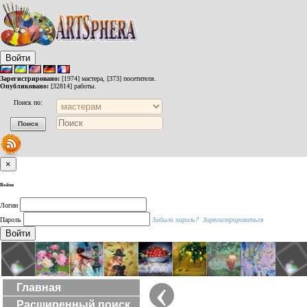
Войти
Зарегистрировано:
[1974] мастера, [373] посетителя.
Опубликовано:
[32814] работы.
Поиск по:
×
Войти
Логин
Пароль
Забыли пароль?
Зарегистрироваться
Войти
‹
Главная
Расширенный поиск