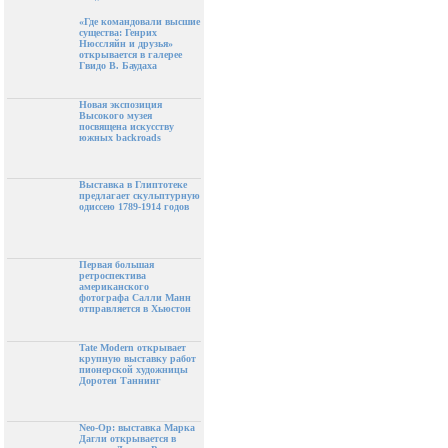
«Где командовали высшие
существа: Генрих
Нюссляйн и друзья»
открывается в галерее
Гвидо В. Баудаха
Новая экспозиция
Высокого музея
посвящена искусству
южных backroads
Выставка в Глиптотеке
предлагает скульптурную
одиссею 1789-1914 годов
Первая большая
ретроспектива
американского
фотографа Салли Манн
отправляется в Хьюстон
Tate Modern открывает
крупную выставку работ
пионерской художницы
Доротеи Таннинг
Neo-Op: выставка Марка
Дагли открывается в