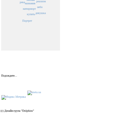
реализм
река
названия
небо
натюрморт
девушка
купить
Портрет
Подождите...
(c) Дизайн-група "Dolphins"