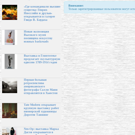
Внимание:
«Где командовали высшие
Только зарегистрированные пользователи могут ост
существа: Генрих
Нюссляйн и друзья»
открывается в галерее
Гвидо В. Баудаха
Новая экспозиция
Высокого музея
посвящена искусству
южных backroads
Выставка в Глиптотеке
предлагает скульптурную
одиссею 1789-1914 годов
Первая большая
ретроспектива
американского
фотографа Салли Манн
отправляется в Хьюстон
Tate Modern открывает
крупную выставку работ
пионерской художницы
Доротеи Таннинг
Neo-Op: выставка Марка
Дагли открывается в