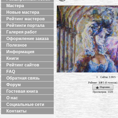
Мастера
Новые мастера
Рейтинг мастеров
Рейтинги портала
Галерея работ
Оформление заказа
Полезное
Информация
Книги
Рейтинг сайтов
FAQ
Сейчас 3.00/5
Обратная связь
Рейтинг:
3.0
/5 (6 голосов)
Форум
Оценки.
Гостевая книга
Просмотров: 1320
О нас
Социальные сети
Контакты