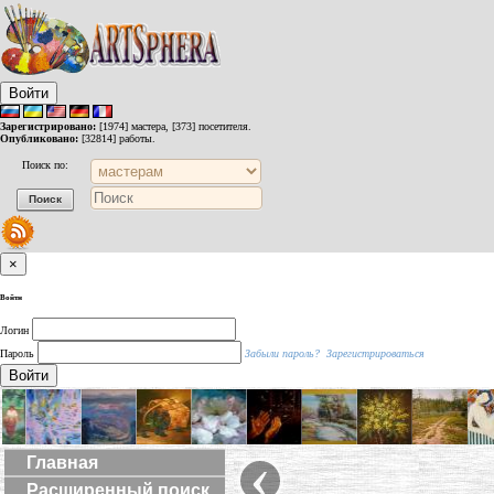
Войти
Зарегистрировано:
[1974] мастера, [373] посетителя.
Опубликовано:
[32814] работы.
Поиск по:
×
Войти
Логин
Пароль
Забыли пароль?
Зарегистрироваться
Войти
‹
Главная
Расширенный поиск