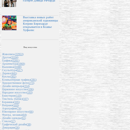
галерее Дэвида Ричарда
Выставка новых работ
американской художницы
Кэтрин Бернхардт
открывается в Ксавье
Хуфкенс
Вид искусства
Живопись(
22953
)
Другое(
3334
)
Графика(
3261
)
Архитектура(
1969
)
Вышивка(
1048
)
Скульптура(
617
)
Дерево(
445
)
Куклы(
302
)
Компьютерная графика(
281
)
Художественное фото(
273
)
Дизайн интерьера(
254
)
Церковное искусство(
196
)
Народное искусство(
193
)
Бижутерия(
119
)
Текстиль (батик)(
107
)
Керамика(
105
)
Витражи(
103
)
Аэрография(
74
)
Ювелирное искусство(
66
)
Фреска, мозаика(
64
)
Дизайн одежды(
61
)
Стекло(
57
)
Графический дизайн(
38
)
Декорации(
26
)