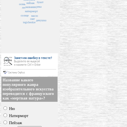
букет
пейзаж
осень
река
названия
лес
натюрморт
солнце
масло
снег
девушка
tegicheskie
Название какого
популярного жанра
изобразительного искусства
переводится с французского
как «мертвая натура»?
Ню
Натюрморт
Пейзаж