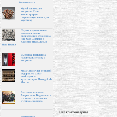
Последние новости
Музей азиатского
искусства Crow
демонстрирует
современную японскую
керамику
Первая персональная
выставка новых
произведений художника
Яна-Оле Шимана в
Касмине открылась в
Нью-Йорке
Выставка посвящена
голове как мотиву в
искусстве
МоМА получает большой
подарок от работ
швейцарских
архитекторов Herzog & de
Meuron
Выставка отмечает
Андреа дель Верроккьо и
его самого известного
ученика Леонардо
Нет комментариев!
Последние статьи