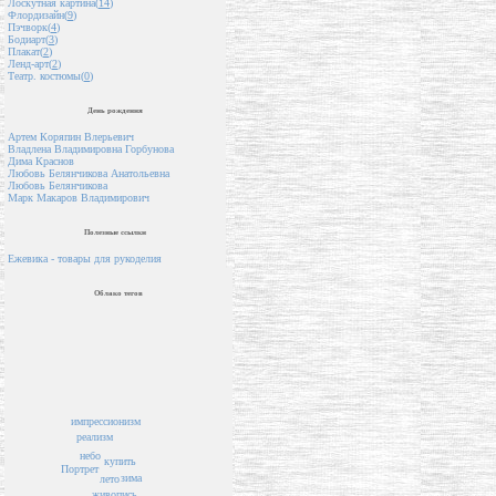
Лоскутная картина(
14
)
Флордизайн(
9
)
Пэчворк(
4
)
Бодиарт(
3
)
Плакат(
2
)
Ленд-арт(
2
)
Театр. костюмы(
0
)
День рождения
Артем Коряпин Влерьевич
Владлена Владимировна Горбунова
Дима Краснов
Любовь Белянчикова Анатольевна
Любовь Белянчикова
Марк Макаров Владимирович
Полезные ссылки
Ежевика - товары для рукоделия
Облако тегов
импрессионизм
реализм
небо
купить
Портрет
зима
лето
живопись