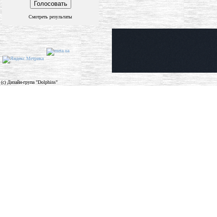
Смотреть результаты
(c) Дизайн-група "Dolphins"