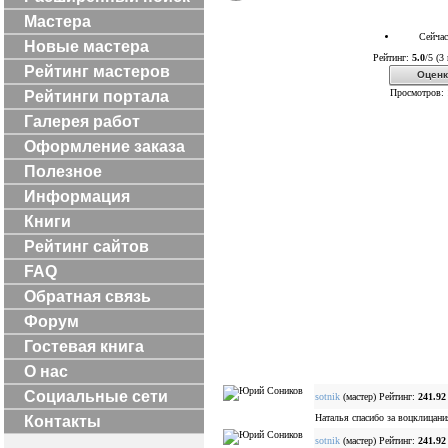
Мастера
Сейчас
Новые мастера
Рейтинг:
5.0
/5 (3
Рейтинг мастеров
Оценк
Просмотров: 
Рейтинги портала
Галерея работ
Оформление заказа
Полезное
Информация
Книги
Рейтинг сайтов
FAQ
Обратная связь
Форум
Гостевая книга
О нас
Социальные сети
sotnik
(мастер) Рейтинг:
241.92
Наталья спасибо за воцклицани
Контакты
sotnik
(мастер) Рейтинг:
241.92