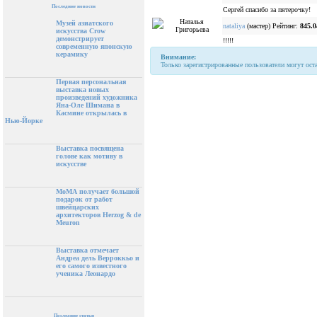
Последние новости
Сергей спасибо за пятерочку!
Музей азиатского
nataliya
(мастер) Рейтинг:
845.0
искусства Crow
демонстрирует
!!!!!
современную японскую
керамику
Внимание:
Только зарегистрированные пользователи могут ост
Первая персональная
выставка новых
произведений художника
Яна-Оле Шимана в
Касмине открылась в
Нью-Йорке
Выставка посвящена
голове как мотиву в
искусстве
МоМА получает большой
подарок от работ
швейцарских
архитекторов Herzog & de
Meuron
Выставка отмечает
Андреа дель Верроккьо и
его самого известного
ученика Леонардо
Последние статьи