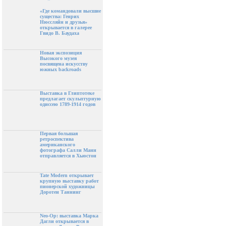
«Где командовали высшие
существа: Генрих
Нюссляйн и друзья»
открывается в галерее
Гвидо В. Баудаха
Новая экспозиция
Высокого музея
посвящена искусству
южных backroads
Выставка в Глиптотеке
предлагает скульптурную
одиссею 1789-1914 годов
Первая большая
ретроспектива
американского
фотографа Салли Манн
отправляется в Хьюстон
Tate Modern открывает
крупную выставку работ
пионерской художницы
Доротеи Таннинг
Neo-Op: выставка Марка
Дагли открывается в