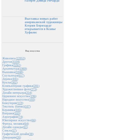
галерее Дэвида Ричарда
Выставка новых работ
американской художницы
Кэтрин Бернхардт
открывается в Ксавье
Хуфкенс
Вид искусства
Живопись(
22953
)
Другое(
3334
)
Графика(
3261
)
Архитектура(
1969
)
Вышивка(
1048
)
Скульптура(
617
)
Дерево(
445
)
Куклы(
302
)
Компьютерная графика(
281
)
Художественное фото(
273
)
Дизайн интерьера(
254
)
Церковное искусство(
196
)
Народное искусство(
193
)
Бижутерия(
119
)
Текстиль (батик)(
107
)
Керамика(
105
)
Витражи(
103
)
Аэрография(
74
)
Ювелирное искусство(
66
)
Фреска, мозаика(
64
)
Дизайн одежды(
61
)
Стекло(
57
)
Графический дизайн(
38
)
Декорации(
26
)