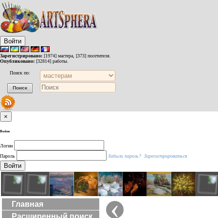
Войти
Зарегистрировано:
[1974] мастера, [373] посетителя.
Опубликовано:
[32814] работы.
Поиск по:
×
Войти
Логин
Пароль
Забыли пароль?
Зарегистрироваться
Войти
‹
Главная
Расширенный поиск