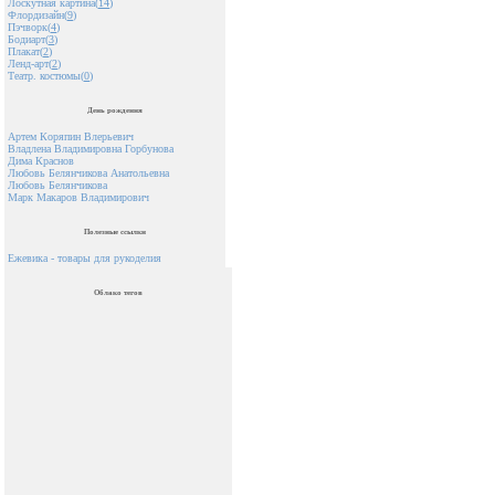
Лоскутная картина(
14
)
Флордизайн(
9
)
Пэчворк(
4
)
Бодиарт(
3
)
Плакат(
2
)
Ленд-арт(
2
)
Театр. костюмы(
0
)
День рождения
Артем Коряпин Влерьевич
Владлена Владимировна Горбунова
Дима Краснов
Любовь Белянчикова Анатольевна
Любовь Белянчикова
Марк Макаров Владимирович
Полезные ссылки
Ежевика - товары для рукоделия
Облако тегов