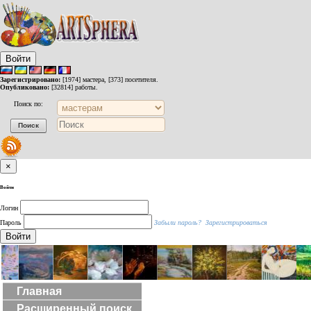
Войти
Зарегистрировано:
[1974] мастера, [373] посетителя.
Опубликовано:
[32814] работы.
Поиск по:
×
Войти
Логин
Пароль
Забыли пароль?
Зарегистрироваться
Войти
Главная
Расширенный поиск