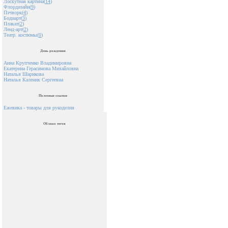
Лоскутная картина(
14
)
Флордизайн(
9
)
Пэчворк(
4
)
Бодиарт(
3
)
Плакат(
2
)
Ленд-арт(
2
)
Театр. костюмы(
0
)
День рождения
Анна Крупченко Владимировна
Екатерина Герасимова Михайловна
Наталья Шарикова
Наталья Каленик Сергеевна
Полезные ссылки
Ежевика - товары для рукоделия
Облако тегов