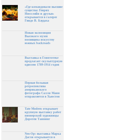
«Где командовали высшие
существа: Генрих
Нюссляйн и друзья»
открывается в галерее
Гвидо В. Баудаха
Новая экспозиция
Высокого музея
посвящена искусству
южных backroads
Выставка в Глиптотеке
предлагает скульптурную
одиссею 1789-1914 годов
Первая большая
ретроспектива
американского
фотографа Салли Манн
отправляется в Хьюстон
Tate Modern открывает
крупную выставку работ
пионерской художницы
Доротеи Таннинг
Neo-Op: выставка Марка
Дагли открывается в