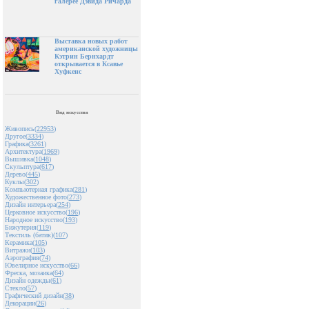
галерее Дэвида Ричарда
Выставка новых работ
американской художницы
Кэтрин Бернхардт
открывается в Ксавье
Хуфкенс
Вид искусства
Живопись(
22953
)
Другое(
3334
)
Графика(
3261
)
Архитектура(
1969
)
Вышивка(
1048
)
Скульптура(
617
)
Дерево(
445
)
Куклы(
302
)
Компьютерная графика(
281
)
Художественное фото(
273
)
Дизайн интерьера(
254
)
Церковное искусство(
196
)
Народное искусство(
193
)
Бижутерия(
119
)
Текстиль (батик)(
107
)
Керамика(
105
)
Витражи(
103
)
Аэрография(
74
)
Ювелирное искусство(
66
)
Фреска, мозаика(
64
)
Дизайн одежды(
61
)
Стекло(
57
)
Графический дизайн(
38
)
Декорации(
26
)