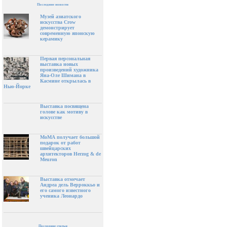
Последние новости
Музей азиатского
искусства Crow
демонстрирует
современную японскую
керамику
Первая персональная
выставка новых
произведений художника
Яна-Оле Шимана в
Касмине открылась в
Нью-Йорке
Выставка посвящена
голове как мотиву в
искусстве
МоМА получает большой
подарок от работ
швейцарских
архитекторов Herzog & de
Meuron
Выставка отмечает
Андреа дель Верроккьо и
его самого известного
ученика Леонардо
Последние статьи