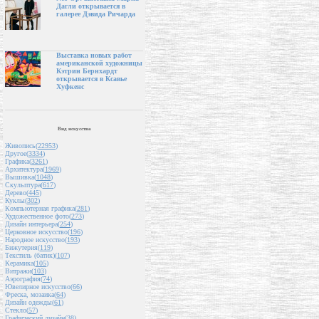
Дагли открывается в
галерее Дэвида Ричарда
Выставка новых работ
американской художницы
Кэтрин Бернхардт
открывается в Ксавье
Хуфкенс
Вид искусства
Живопись(
22953
)
Другое(
3334
)
Графика(
3261
)
Архитектура(
1969
)
Вышивка(
1048
)
Скульптура(
617
)
Дерево(
445
)
Куклы(
302
)
Компьютерная графика(
281
)
Художественное фото(
273
)
Дизайн интерьера(
254
)
Церковное искусство(
196
)
Народное искусство(
193
)
Бижутерия(
119
)
Текстиль (батик)(
107
)
Керамика(
105
)
Витражи(
103
)
Аэрография(
74
)
Ювелирное искусство(
66
)
Фреска, мозаика(
64
)
Дизайн одежды(
61
)
Стекло(
57
)
Графический дизайн(
38
)