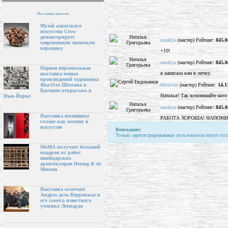
Последние новости
Музей азиатского
искусства Crow
демонстрирует
nataliya
(мастер) Рейтинг:
845.0
современную японскую
керамику
+10!
nataliya
(мастер) Рейтинг:
845.0
Первая персональная
я написала вам в личку.
выставка новых
произведений художника
Heruvim
(мастер) Рейтинг:
14.1
Яна-Оле Шимана в
Касмине открылась в
Наталья! Так вспоминайте кого
Нью-Йорке
nataliya
(мастер) Рейтинг:
845.0
Выставка посвящена
РАБОТА ХОРОША! НАПОМИ
голове как мотиву в
искусстве
Внимание:
Только зарегистрированные пользователи могут ост
МоМА получает большой
подарок от работ
швейцарских
архитекторов Herzog & de
Meuron
Выставка отмечает
Андреа дель Верроккьо и
его самого известного
ученика Леонардо