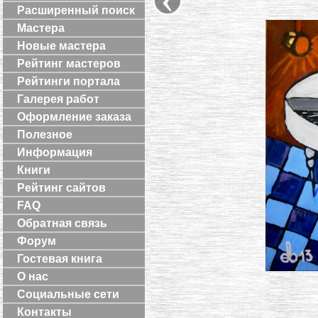
Расширенный поиск
Мастера
Новые мастера
Рейтинг мастеров
Рейтинги портала
Галерея работ
Оформление заказа
Полезное
Информация
Книги
Рейтинг сайтов
FAQ
Обратная связь
Форум
Гостевая книга
О нас
Социальные сети
Контакты