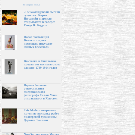
Последние статьи
«Где командовали высшие
существа: Генрих
Нюссляйн и друзья»
открывается в галерее
Гвидо В. Баудаха
Новая экспозиция
Высокого музея
посвящена искусству
южных backroads
Выставка в Глиптотеке
предлагает скульптурную
одиссею 1789-1914 годов
Первая большая
ретроспектива
американского
фотографа Салли Манн
отправляется в Хьюстон
Tate Modern открывает
крупную выставку работ
пионерской художницы
Доротеи Таннинг
Neo-Op: выставка Марка