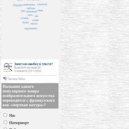
реализм
живопись
Портрет
пейзаж
зима
снег
названия
лето
лес
солнце
осень
букет
масло
tegicheskie
Название какого
популярного жанра
изобразительного искусства
переводится с французского
как «мертвая натура»?
Ню
Натюрморт