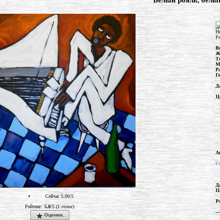
"Белый рояль, белы
Н
Ре
В
Ж
Т
М
Р
Г
Д
Ц
А
С
Д
П
Сейчас 5.00/5
Р
Рейтинг:
5.0
/5 (1 голос)
---
Оценки.