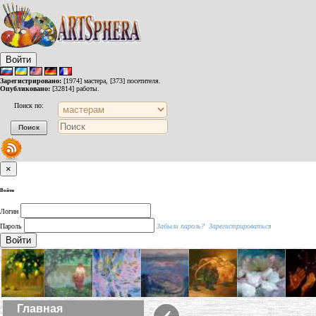
Войти
Зарегистрировано:
[1974] мастера, [373] посетителя.
Опубликовано:
[32814] работы.
Поиск по:
×
Войти
Логин
Пароль
Забыли пароль?
Зарегистрироваться
Войти
‹
Главная