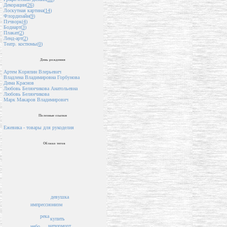
Декорации(
26
)
Лоскутная картина(
14
)
Флордизайн(
9
)
Пэчворк(
4
)
Бодиарт(
3
)
Плакат(
2
)
Ленд-арт(
2
)
Театр. костюмы(
0
)
День рождения
Артем Коряпин Влерьевич
Владлена Владимировна Горбунова
Дима Краснов
Любовь Белянчикова Анатольевна
Любовь Белянчикова
Марк Макаров Владимирович
Полезные ссылки
Ежевика - товары для рукоделия
Облако тегов
девушка
импрессионизм
река
купить
натюрморт
небо