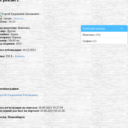
й роялист."
ик /логин/:
Heruvim
йтинг: 14.13
ид искусства:
Живопись
Категории мастера
анр:
Другое
ехника:
Акрил
Живопись (14)
атериал:
Картон
азмер:
50x50 см
Графика (1)
од создания:
2013
ата публикации:
10-12-2013
ена:
250 $ -
Купить
втобиография:
ергей Евдокимов Евгеньевич
ата регистрации на портале:
26-09-2013 19:27:04
оследний раз был на портале:
25-06-2014 03:31:39
оссия, Новосибирск