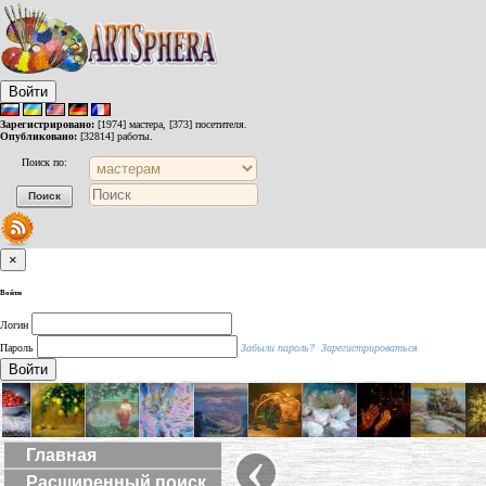
Войти
Зарегистрировано:
[1974] мастера, [373] посетителя.
Опубликовано:
[32814] работы.
Поиск по:
×
Войти
Логин
Пароль
Забыли пароль?
Зарегистрироваться
Войти
‹
Главная
Расширенный поиск