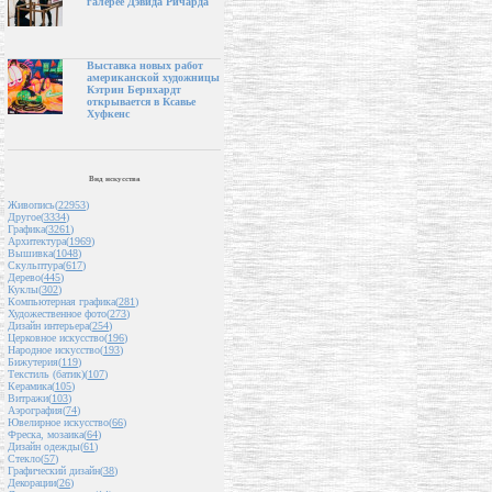
галерее Дэвида Ричарда
Выставка новых работ
американской художницы
Кэтрин Бернхардт
открывается в Ксавье
Хуфкенс
Вид искусства
Живопись(
22953
)
Другое(
3334
)
Графика(
3261
)
Архитектура(
1969
)
Вышивка(
1048
)
Скульптура(
617
)
Дерево(
445
)
Куклы(
302
)
Компьютерная графика(
281
)
Художественное фото(
273
)
Дизайн интерьера(
254
)
Церковное искусство(
196
)
Народное искусство(
193
)
Бижутерия(
119
)
Текстиль (батик)(
107
)
Керамика(
105
)
Витражи(
103
)
Аэрография(
74
)
Ювелирное искусство(
66
)
Фреска, мозаика(
64
)
Дизайн одежды(
61
)
Стекло(
57
)
Графический дизайн(
38
)
Декорации(
26
)