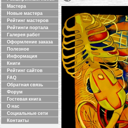
Мастера
Новые мастера
Рейтинг мастеров
Рейтинги портала
Галерея работ
Оформление заказа
Полезное
Информация
Книги
Рейтинг сайтов
FAQ
Обратная связь
Форум
Гостевая книга
О нас
Социальные сети
Контакты