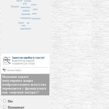
масло
купить
лето
осень
Портрет
живопись
река
пейзаж
зима
названия
натюрморт
девушка
лес
букет
снег
tegicheskie
Название какого
популярного жанра
изобразительного искусства
переводится с французского
как «мертвая натура»?
Ню
Натюрморт