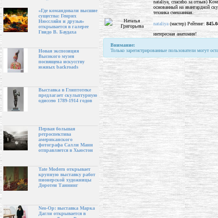
nataliya, спасиbо за отзыв) Ко
основанный на авангардной ску
«Где командовали высшие
техника смешанная.
существа: Генрих
Нюссляйн и друзья»
nataliya
(мастер) Рейтинг:
845.0
открывается в галерее
Гвидо В. Баудаха
интересная анатомия!
Внимание:
Только зарегистрированные пользователи могут ост
Новая экспозиция
Высокого музея
посвящена искусству
южных backroads
Выставка в Глиптотеке
предлагает скульптурную
одиссею 1789-1914 годов
Первая большая
ретроспектива
американского
фотографа Салли Манн
отправляется в Хьюстон
Tate Modern открывает
крупную выставку работ
пионерской художницы
Доротеи Таннинг
Neo-Op: выставка Марка
Дагли открывается в