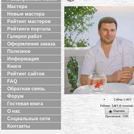
Мастера
Новые мастера
Рейтинг мастеров
Рейтинги портала
Галерея работ
Оформление заказа
Полезное
Информация
Книги
Рейтинг сайтов
FAQ
Обратная связь
Форум
Сейчас 5.00/5
Гостевая книга
Рейтинг:
5.0
/5 (6 голосов)
О нас
Оценки.
Просмотров: 1399
Социальные сети
Контакты