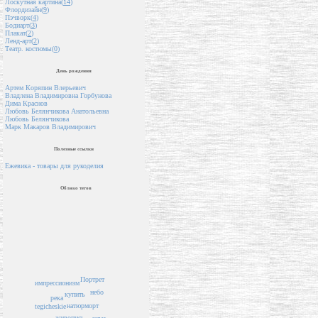
Лоскутная картина(
14
)
Флордизайн(
9
)
Пэчворк(
4
)
Бодиарт(
3
)
Плакат(
2
)
Ленд-арт(
2
)
Театр. костюмы(
0
)
День рождения
Артем Коряпин Влерьевич
Владлена Владимировна Горбунова
Дима Краснов
Любовь Белянчикова Анатольевна
Любовь Белянчикова
Марк Макаров Владимирович
Полезные ссылки
Ежевика - товары для рукоделия
Облако тегов
Портрет
импрессионизм
небо
купить
река
натюрморт
tegicheskie
живопись