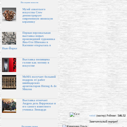
Последние новости
Музей азиатского
искусства Crow
демонстрирует
современную японскую
керамику
Первая персональная
выставка новых
произведений художника
Яна-Оле Шимана в
Касмине открылась в
Нью-Йорке
Выставка посвящена
голове как мотиву в
искусстве
МоМА получает большой
подарок от работ
швейцарских
архитекторов Herzog & de
Meuron
Выставка отмечает
Андреа дель Верроккьо и
его самого известного
ученика Леонардо
vettel
(мастер) Рейтинг:
546.52
Замечательный портрет!
Последние статьи