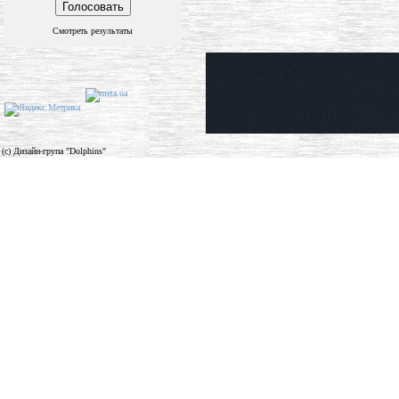
Смотреть результаты
(c) Дизайн-група "Dolphins"