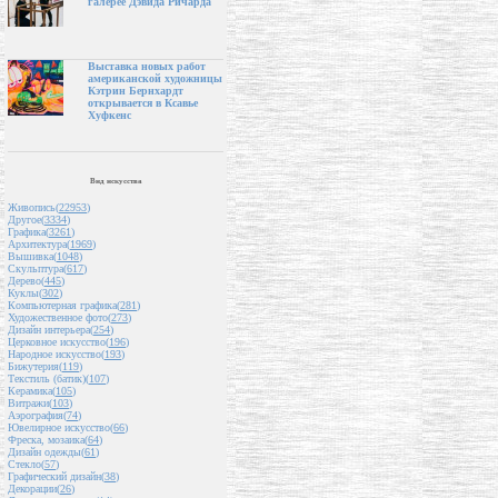
галерее Дэвида Ричарда
Выставка новых работ
американской художницы
Кэтрин Бернхардт
открывается в Ксавье
Хуфкенс
Вид искусства
Живопись(
22953
)
Другое(
3334
)
Графика(
3261
)
Архитектура(
1969
)
Вышивка(
1048
)
Скульптура(
617
)
Дерево(
445
)
Куклы(
302
)
Компьютерная графика(
281
)
Художественное фото(
273
)
Дизайн интерьера(
254
)
Церковное искусство(
196
)
Народное искусство(
193
)
Бижутерия(
119
)
Текстиль (батик)(
107
)
Керамика(
105
)
Витражи(
103
)
Аэрография(
74
)
Ювелирное искусство(
66
)
Фреска, мозаика(
64
)
Дизайн одежды(
61
)
Стекло(
57
)
Графический дизайн(
38
)
Декорации(
26
)