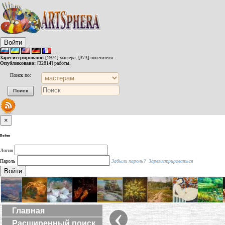
Войти
Зарегистрировано:
[1974] мастера, [373] посетителя.
Опубликовано:
[32814] работы.
Поиск по:
×
Войти
Логин
Пароль
Забыли пароль?
Зарегистрироваться
Войти
‹
Главная
Расширенный поиск