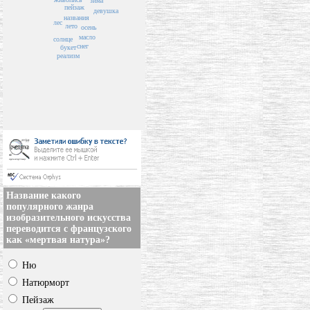
зима
пейзаж
девушка
названия
лес
лето
осень
масло
солнце
снег
букет
реализм
Название какого
популярного жанра
изобразительного искусства
переводится с французского
как «мертвая натура»?
Ню
Натюрморт
Пейзаж