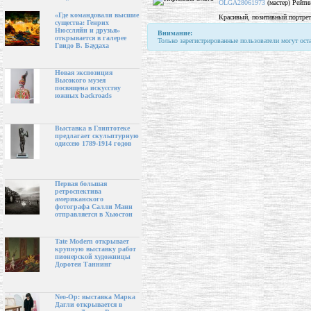
OLGA28061973
(мастер) Рейти
«Где командовали высшие
Красивый, позитивный портрет
существа: Генрих
Нюссляйн и друзья»
Внимание:
открывается в галерее
Только зарегистрированные пользователи могут ост
Гвидо В. Баудаха
Новая экспозиция
Высокого музея
посвящена искусству
южных backroads
Выставка в Глиптотеке
предлагает скульптурную
одиссею 1789-1914 годов
Первая большая
ретроспектива
американского
фотографа Салли Манн
отправляется в Хьюстон
Tate Modern открывает
крупную выставку работ
пионерской художницы
Доротеи Таннинг
Neo-Op: выставка Марка
Дагли открывается в