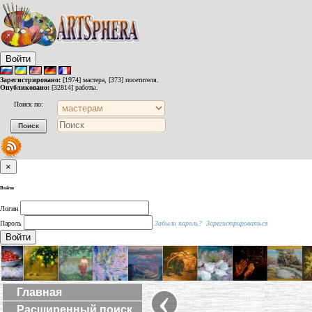
Войти
Зарегистрировано:
[1974] мастера, [373] посетителя.
Опубликовано:
[32814] работы.
Поиск по:
×
Войти
Логин
Пароль
Забыли пароль?
Зарегистрироваться
Войти
‹
Главная
Расширенный поиск