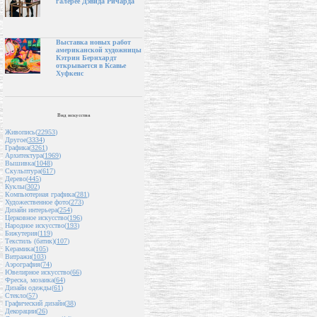
галерее Дэвида Ричарда
Выставка новых работ
американской художницы
Кэтрин Бернхардт
открывается в Ксавье
Хуфкенс
Вид искусства
Живопись(
22953
)
Другое(
3334
)
Графика(
3261
)
Архитектура(
1969
)
Вышивка(
1048
)
Скульптура(
617
)
Дерево(
445
)
Куклы(
302
)
Компьютерная графика(
281
)
Художественное фото(
273
)
Дизайн интерьера(
254
)
Церковное искусство(
196
)
Народное искусство(
193
)
Бижутерия(
119
)
Текстиль (батик)(
107
)
Керамика(
105
)
Витражи(
103
)
Аэрография(
74
)
Ювелирное искусство(
66
)
Фреска, мозаика(
64
)
Дизайн одежды(
61
)
Стекло(
57
)
Графический дизайн(
38
)
Декорации(
26
)