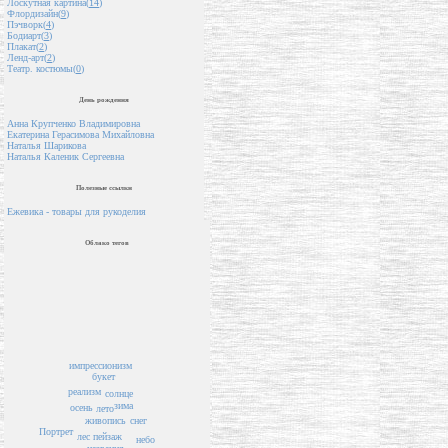
Лоскутная картина(
14
)
Флордизайн(
9
)
Пэчворк(
4
)
Бодиарт(
3
)
Плакат(
2
)
Ленд-арт(
2
)
Театр. костюмы(
0
)
День рождения
Анна Крупченко Владимировна
Екатерина Герасимова Михайловна
Наталья Шарикова
Наталья Каленик Сергеевна
Полезные ссылки
Ежевика - товары для рукоделия
Облако тегов
импрессионизм
букет
реализм
солнце
зима
осень
лето
снег
живопись
Портрет
лес
пейзаж
небо