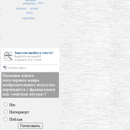
названия
река
натюрморт
купить
девушка
масло
tegicheskie
Название какого
популярного жанра
изобразительного искусства
переводится с французского
как «мертвая натура»?
Ню
Натюрморт
Пейзаж