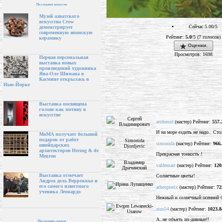
Последние новости
Музей азиатского
искусства Crow
Сейчас 5.00/5
демонстрирует
современную японскую
Рейтинг:
5.0
/5 (7 голосов)
керамику
Оценки.
Просмотров: 1698
Первая персональная
выставка новых
произведений художника
Яна-Оле Шимана в
Касмине открылась в
Нью-Йорке
Выставка посвящена
голове как мотиву в
искусстве
artdemid
(мастер) Рейтинг:
557.
И на море ездить не надо.. Сто
МоМА получает большой
подарок от работ
simonida
(мастер) Рейтинг:
966
швейцарских
архитекторов Herzog & de
Прекрасная тонкость !
Meuron
valdemart
(мастер) Рейтинг:
120
Выставка отмечает
Солнечные цветы!
Андреа дель Верроккьо и
его самого известного
arheopterix
(мастер) Рейтинг:
72
ученика Леонардо
Нежный и солнечный осенний б
zius54
(мастер) Рейтинг:
1023.8
А..не объять их-дивные!!
Последние статьи