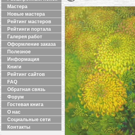
Мастера
Новые мастера
Рейтинг мастеров
Рейтинги портала
Галерея работ
Оформление заказа
Полезное
Информация
Книги
Рейтинг сайтов
FAQ
Обратная связь
Форум
Гостевая книга
О нас
Социальные сети
Контакты