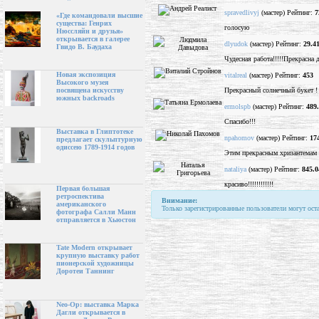
spravedlivyj
(мастер) Рейтинг:
7
«Где командовали высшие
существа: Генрих
голосую
Нюссляйн и друзья»
открывается в галерее
dlyudok
(мастер) Рейтинг:
29.4
Гвидо В. Баудаха
Чудесная работа!!!!!Прекрасна 
Новая экспозиция
vitalreal
(мастер) Рейтинг:
453
Высокого музея
Прекрасный солнечный букет !
посвящена искусству
южных backroads
ermolspb
(мастер) Рейтинг:
489
Спасибо!!!
Выставка в Глиптотеке
npahomov
(мастер) Рейтинг:
17
предлагает скульптурную
одиссею 1789-1914 годов
Этим прекрасным хризантемам 
nataliya
(мастер) Рейтинг:
845.0
красиво!!!!!!!!!!!!
Первая большая
ретроспектива
Внимание:
американского
Только зарегистрированные пользователи могут ост
фотографа Салли Манн
отправляется в Хьюстон
Tate Modern открывает
крупную выставку работ
пионерской художницы
Доротеи Таннинг
Neo-Op: выставка Марка
Дагли открывается в