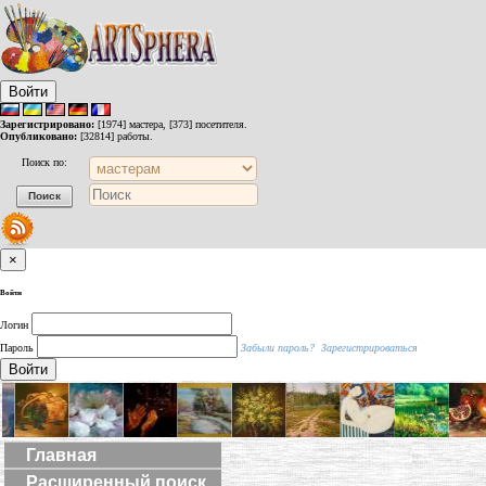
Войти
Зарегистрировано:
[1974] мастера, [373] посетителя.
Опубликовано:
[32814] работы.
Поиск по:
×
Войти
Логин
Пароль
Забыли пароль?
Зарегистрироваться
Войти
Главная
Расширенный поиск