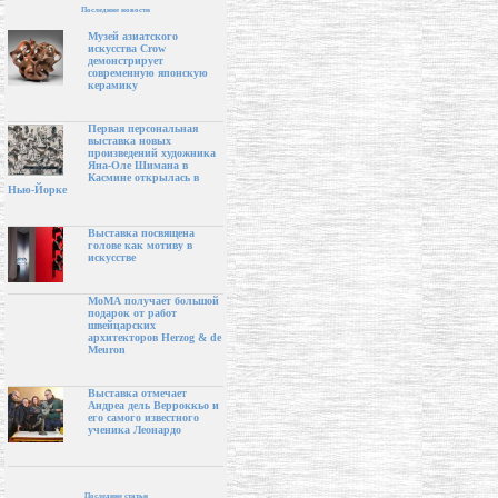
Последние новости
Музей азиатского
искусства Crow
демонстрирует
современную японскую
керамику
Первая персональная
выставка новых
произведений художника
Яна-Оле Шимана в
Касмине открылась в
Нью-Йорке
Выставка посвящена
голове как мотиву в
искусстве
МоМА получает большой
подарок от работ
швейцарских
архитекторов Herzog & de
Meuron
Выставка отмечает
Андреа дель Верроккьо и
его самого известного
ученика Леонардо
Последние статьи