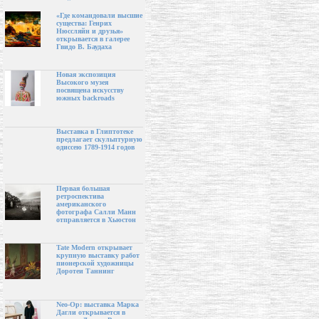
«Где командовали высшие
существа: Генрих
Нюссляйн и друзья»
открывается в галерее
Гвидо В. Баудаха
Новая экспозиция
Высокого музея
посвящена искусству
южных backroads
Выставка в Глиптотеке
предлагает скульптурную
одиссею 1789-1914 годов
Первая большая
ретроспектива
американского
фотографа Салли Манн
отправляется в Хьюстон
Tate Modern открывает
крупную выставку работ
пионерской художницы
Доротеи Таннинг
Neo-Op: выставка Марка
Дагли открывается в