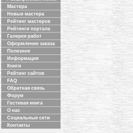
Мастера
Новые мастера
Рейтинг мастеров
Рейтинги портала
Галерея работ
Оформление заказа
Полезное
Информация
Книги
Рейтинг сайтов
FAQ
Обратная связь
Форум
Гостевая книга
О нас
Социальные сети
Контакты