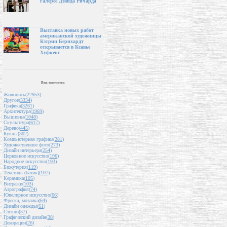
галерее Дэвида Ричарда
Выставка новых работ
американской художницы
Кэтрин Бернхардт
открывается в Ксавье
Хуфкенс
Вид искусства
Живопись(
22953
)
Другое(
3334
)
Графика(
3261
)
Архитектура(
1969
)
Вышивка(
1048
)
Скульптура(
617
)
Дерево(
445
)
Куклы(
302
)
Компьютерная графика(
281
)
Художественное фото(
273
)
Дизайн интерьера(
254
)
Церковное искусство(
196
)
Народное искусство(
193
)
Бижутерия(
119
)
Текстиль (батик)(
107
)
Керамика(
105
)
Витражи(
103
)
Аэрография(
74
)
Ювелирное искусство(
66
)
Фреска, мозаика(
64
)
Дизайн одежды(
61
)
Стекло(
57
)
Графический дизайн(
38
)
Декорации(
26
)