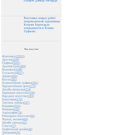
галерее Дэвида Ричарда
Выставка новых работ
американской художницы
Кэтрин Бернхардт
открывается в Ксавье
Хуфкенс
Вид искусства
Живопись(
22953
)
Другое(
3334
)
Графика(
3261
)
Архитектура(
1969
)
Вышивка(
1048
)
Скульптура(
617
)
Дерево(
445
)
Куклы(
302
)
Компьютерная графика(
281
)
Художественное фото(
273
)
Дизайн интерьера(
254
)
Церковное искусство(
196
)
Народное искусство(
193
)
Бижутерия(
119
)
Текстиль (батик)(
107
)
Керамика(
105
)
Витражи(
103
)
Аэрография(
74
)
Ювелирное искусство(
66
)
Фреска, мозаика(
64
)
Дизайн одежды(
61
)
Стекло(
57
)
Графический дизайн(
38
)
Декорации(
26
)