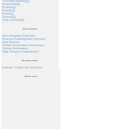
Лоскутная картина(
14
)
Флордизайн(
9
)
Пэчворк(
4
)
Бодиарт(
3
)
Плакат(
2
)
Ленд-арт(
2
)
Театр. костюмы(
0
)
День рождения
Артем Коряпин Влерьевич
Владлена Владимировна Горбунова
Дима Краснов
Любовь Белянчикова Анатольевна
Любовь Белянчикова
Марк Макаров Владимирович
Полезные ссылки
Ежевика - товары для рукоделия
Облако тегов