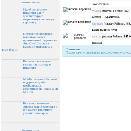
Последние новости
Замечательно!
Музей азиатского
vitalreal
(мастер) Рейтинг:
453
искусства Crow
демонстрирует
Мастер !!! Брависсимо !
современную японскую
керамику
ermolspb
(мастер) Рейтинг:
489
Какое пышное лето!
Первая персональная
nataliya
(мастер) Рейтинг:
845.0
выставка новых
произведений художника
прелесть!
Яна-Оле Шимана в
Касмине открылась в
Внимание:
Нью-Йорке
Только зарегистрированные пользователи могут ост
Выставка посвящена
голове как мотиву в
искусстве
МоМА получает большой
подарок от работ
швейцарских
архитекторов Herzog & de
Meuron
Выставка отмечает
Андреа дель Верроккьо и
его самого известного
ученика Леонардо
Последние статьи