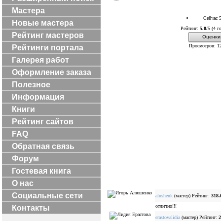
Мастера
Сейчас 5
Новые мастера
Рейтинг:
5.0
/5 (4 г
Рейтинг мастеров
Оценки
Просмотров: 1
Рейтинги портала
Галерея работ
Оформление заказа
Полезное
Информация
Книги
Рейтинг сайтов
FAQ
Обратная связь
Форум
Гостевая книга
О нас
Социальные сети
alushenk
(мастер) Рейтинг:
318.
отлично!!!
Контакты
erastovalidia
(мастер) Рейтинг:
2