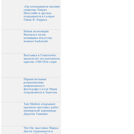
«Где командовали высшие
существа: Генрих
Нюссляйн и друзья»
открывается в галерее
Гвидо В. Баудаха
Новая экспозиция
Высокого музея
посвящена искусству
южных backroads
Выставка в Глиптотеке
предлагает скульптурную
одиссею 1789-1914 годов
Первая большая
ретроспектива
американского
фотографа Салли Манн
отправляется в Хьюстон
Tate Modern открывает
крупную выставку работ
пионерской художницы
Доротеи Таннинг
Neo-Op: выставка Марка
Дагли открывается в