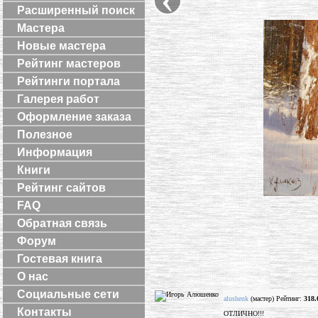
Расширенный поиск
Мастера
Новые мастера
Рейтинг мастеров
Рейтинги портала
Галерея работ
Оформление заказа
Полезное
Информация
Книги
Рейтинг сайтов
FAQ
Обратная связь
Форум
Гостевая книга
О нас
Социальные сети
alushenk
(мастер) Рейтинг:
318.
Контакты
ОТЛИЧНО!!!