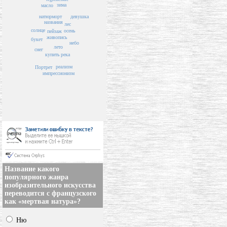
зима
масло
натюрморт
девушка
названия
лес
солнце
осень
пейзаж
живопись
букет
небо
лето
снег
купить
река
реализм
Портрет
импрессионизм
Название какого
популярного жанра
изобразительного искусства
переводится с французского
как «мертвая натура»?
Ню