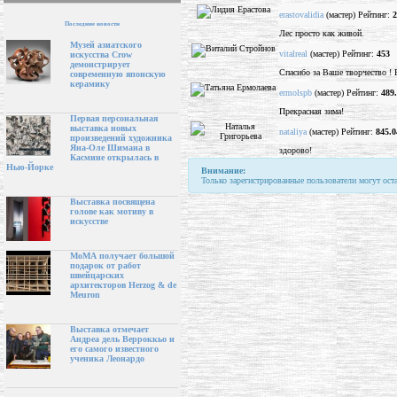
erastovalidia
(мастер) Рейтинг:
2
Последние новости
Лес просто как живой.
Музей азиатского
vitalreal
(мастер) Рейтинг:
453
искусства Crow
демонстрирует
Спасибо за Ваше творчество !
современную японскую
керамику
ermolspb
(мастер) Рейтинг:
489
Прекрасная зима!
Первая персональная
выставка новых
nataliya
(мастер) Рейтинг:
845.0
произведений художника
Яна-Оле Шимана в
здорово!
Касмине открылась в
Нью-Йорке
Внимание:
Только зарегистрированные пользователи могут ост
Выставка посвящена
голове как мотиву в
искусстве
МоМА получает большой
подарок от работ
швейцарских
архитекторов Herzog & de
Meuron
Выставка отмечает
Андреа дель Верроккьо и
его самого известного
ученика Леонардо