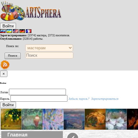
Войти
Зарегистрировано:
[1974] мастера, [373] посетителя.
Опубликовано:
[32814] работы.
Поиск по:
×
Войти
Логин
Пароль
Забыли пароль?
Зарегистрироваться
Войти
‹
Главная