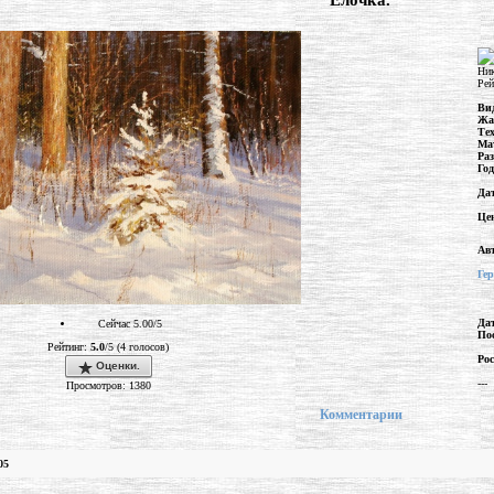
"Елочка."
Ник
Рей
Ви
Жа
Те
Ма
Ра
Год
Да
Це
Ав
Ге
Да
Сейчас 5.00/5
По
Рейтинг:
5.0
/5 (4 голосов)
Рос
Оценки.
---
Просмотров: 1380
Комментарии
05