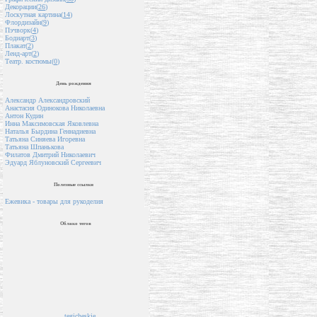
Декорации(
26
)
Лоскутная картина(
14
)
Флордизайн(
9
)
Пэчворк(
4
)
Бодиарт(
3
)
Плакат(
2
)
Ленд-арт(
2
)
Театр. костюмы(
0
)
День рождения
Александр Александровский
Анастасия Одинокова Николаевна
Антон Кудин
Инна Максимовская Яковлевна
Наталья Бырдина Геннадиевна
Татьяна Синяева Игоревна
Татьяна Шпанькова
Филатов Дмитрий Николаевич
Эдуард Яблуновский Сергеевич
Полезные ссылки
Ежевика - товары для рукоделия
Облако тегов
tegicheskie