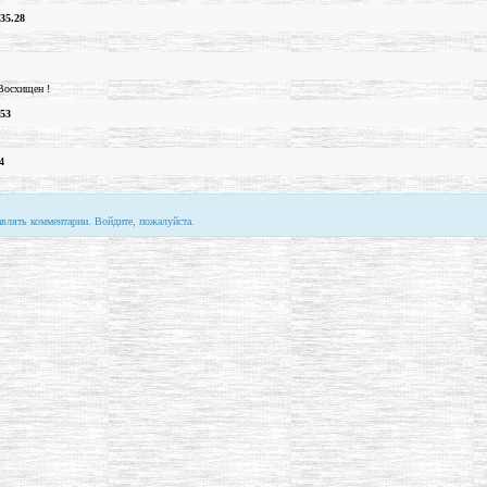
35.28
 Восхищен !
.53
4
авлять комментарии. Войдите, пожалуйста.