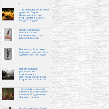
Последние статьи
«Где командовали высшие
существа: Генрих
Нюссляйн и друзья»
открывается в галерее
Гвидо В. Баудаха
Новая экспозиция
Высокого музея
посвящена искусству
южных backroads
Выставка в Глиптотеке
предлагает скульптурную
одиссею 1789-1914 годов
Первая большая
ретроспектива
американского
фотографа Салли Манн
отправляется в Хьюстон
Tate Modern открывает
крупную выставку работ
пионерской художницы
Доротеи Таннинг
Neo-Op: выставка Марка