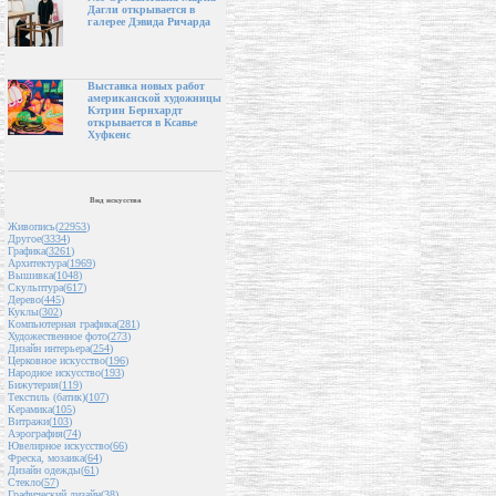
Дагли открывается в
галерее Дэвида Ричарда
Выставка новых работ
американской художницы
Кэтрин Бернхардт
открывается в Ксавье
Хуфкенс
Вид искусства
Живопись(
22953
)
Другое(
3334
)
Графика(
3261
)
Архитектура(
1969
)
Вышивка(
1048
)
Скульптура(
617
)
Дерево(
445
)
Куклы(
302
)
Компьютерная графика(
281
)
Художественное фото(
273
)
Дизайн интерьера(
254
)
Церковное искусство(
196
)
Народное искусство(
193
)
Бижутерия(
119
)
Текстиль (батик)(
107
)
Керамика(
105
)
Витражи(
103
)
Аэрография(
74
)
Ювелирное искусство(
66
)
Фреска, мозаика(
64
)
Дизайн одежды(
61
)
Стекло(
57
)
Графический дизайн(
38
)