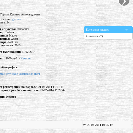
 /логин/:
german
тинг: 0
д искусства:
Живопись
Категории мастера
нр:
Пейзаж
хника:
Масло
Живопись (7)
териал:
Холст
змер:
25x35 см
 создания:
2013
та публикации:
21-02-2014
на:
11000 руб. -
Купить
тобиография:
рман Куликов Александрович
та регистрации на портале:
21-02-2014 11:21:11
следний раз был на портале:
21-02-2014 11:27:42
сия, Ковров
от: 28-03-2014 10:05:49