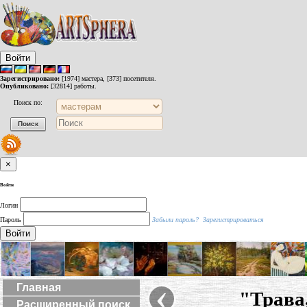
Войти
Зарегистрировано:
[1974] мастера, [373] посетителя.
Опубликовано:
[32814] работы.
Поиск по:
×
Войти
Логин
Пароль
Забыли пароль?
Зарегистрироваться
Войти
‹
Главная
"Трава,
Расширенный поиск