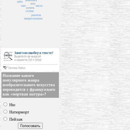
живопись
небо
лето
масло
снег
купить
солнце
реализм
импрессионизм
Название какого
популярного жанра
изобразительного искусства
переводится с французского
как «мертвая натура»?
Ню
Натюрморт
Пейзаж