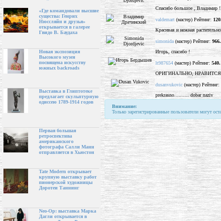
Спасибо большое , Владимир !
«Где командовали высшие
существа: Генрих
valdemart
(мастер) Рейтинг:
120
Нюссляйн и друзья»
открывается в галерее
Красивая и нежная растительно
Гвидо В. Баудаха
simonida
(мастер) Рейтинг:
966
Игорь, спасибо !
Новая экспозиция
Высокого музея
посвящена искусству
lt987654
(мастер) Рейтинг:
540.
южных backroads
ОРИГИНАЛЬНО, НРАВИТСЯ 
dusanvukovic
(мастер) Рейтинг:
Выставка в Глиптотеке
prekrasno.......... dobar naziv
предлагает скульптурную
одиссею 1789-1914 годов
Внимание:
Только зарегистрированные пользователи могут ост
Первая большая
ретроспектива
американского
фотографа Салли Манн
отправляется в Хьюстон
Tate Modern открывает
крупную выставку работ
пионерской художницы
Доротеи Таннинг
Neo-Op: выставка Марка
Дагли открывается в