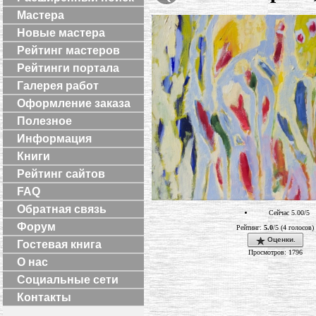
Мастера
Новые мастера
Рейтинг мастеров
Рейтинги портала
Галерея работ
Оформление заказа
Полезное
Информация
Книги
Рейтинг сайтов
FAQ
Обратная связь
Сейчас 5.00/5
Форум
Рейтинг:
5.0
/5 (4 голосов)
Оценки.
Гостевая книга
Просмотров: 1796
О нас
Социальные сети
Контакты