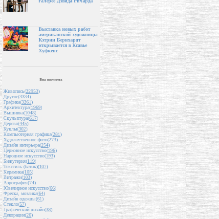
галерее Дэвида Ричарда
Выставка новых работ
американской художницы
Кэтрин Бернхардт
открывается в Ксавье
Хуфкенс
Вид искусства
Живопись(
22953
)
Другое(
3334
)
Графика(
3261
)
Архитектура(
1969
)
Вышивка(
1048
)
Скульптура(
617
)
Дерево(
445
)
Куклы(
302
)
Компьютерная графика(
281
)
Художественное фото(
273
)
Дизайн интерьера(
254
)
Церковное искусство(
196
)
Народное искусство(
193
)
Бижутерия(
119
)
Текстиль (батик)(
107
)
Керамика(
105
)
Витражи(
103
)
Аэрография(
74
)
Ювелирное искусство(
66
)
Фреска, мозаика(
64
)
Дизайн одежды(
61
)
Стекло(
57
)
Графический дизайн(
38
)
Декорации(
26
)