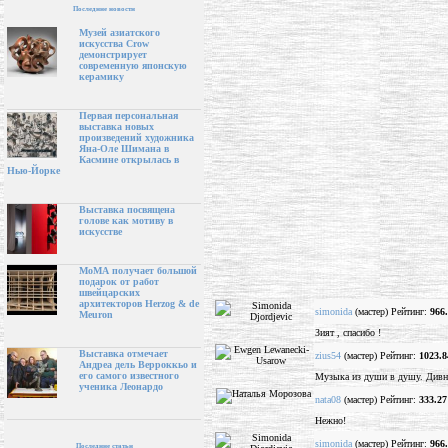
Последние новости
Музей азиатского
искусства Crow
демонстрирует
современную японскую
керамику
Первая персональная
выставка новых
произведений художника
Яна-Оле Шимана в
Касмине открылась в
Нью-Йорке
Выставка посвящена
голове как мотиву в
искусстве
МоМА получает большой
подарок от работ
швейцарских
архитекторов Herzog & de
simonida
(мастер) Рейтинг:
966
Meuron
Зият , спасибо !
Выставка отмечает
zius54
(мастер) Рейтинг:
1023.8
Андреа дель Верроккьо и
его самого известного
Музыка из души в душу. Дивн
ученика Леонардо
nata08
(мастер) Рейтинг:
333.27
Нежно!
simonida
(мастер) Рейтинг:
966
Последние статьи