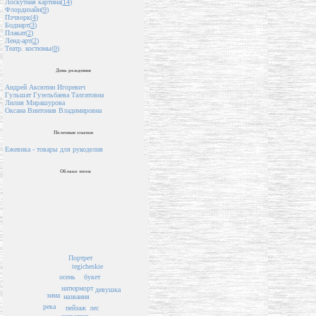
Лоскутная картина(
14
)
Флордизайн(
9
)
Пэчворк(
4
)
Бодиарт(
3
)
Плакат(
2
)
Ленд-арт(
2
)
Театр. костюмы(
0
)
День рождения
Андрей Аксютин Игоревич
Гульшат Гузельбаева Талгатовна
Лилия Мирашурова
Оксана Винтонив Владимировна
Полезные ссылки
Ежевика - товары для рукоделия
Облако тегов
Портрет
tegicheskie
букет
осень
натюрморт
девушка
зима
названия
река
лес
пейзаж