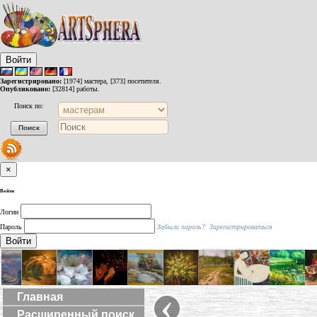
Войти
Зарегистрировано:
[1974] мастера, [373] посетителя.
Опубликовано:
[32814] работы.
Поиск по:
×
Войти
Логин
Пароль
Забыли пароль?
Зарегистрироваться
Войти
‹
Главная
Расширенный поиск