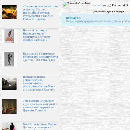
vitalreal
(мастер) Рейтинг:
453
«Где командовали высшие
существа: Генрих
Прекрасные краски вечера !
Нюссляйн и друзья»
открывается в галерее
Внимание:
Гвидо В. Баудаха
Только зарегистрированные пользователи могут ост
Новая экспозиция
Высокого музея
посвящена искусству
южных backroads
Выставка в Глиптотеке
предлагает скульптурную
одиссею 1789-1914 годов
Первая большая
ретроспектива
американского
фотографа Салли Манн
отправляется в Хьюстон
Tate Modern открывает
крупную выставку работ
пионерской художницы
Доротеи Таннинг
Neo-Op: выставка Марка
Дагли открывается в