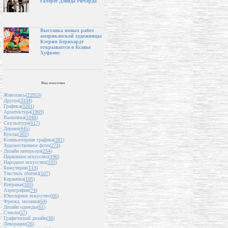
галерее Дэвида Ричарда
Выставка новых работ
американской художницы
Кэтрин Бернхардт
открывается в Ксавье
Хуфкенс
Вид искусства
Живопись(
22953
)
Другое(
3334
)
Графика(
3261
)
Архитектура(
1969
)
Вышивка(
1048
)
Скульптура(
617
)
Дерево(
445
)
Куклы(
302
)
Компьютерная графика(
281
)
Художественное фото(
273
)
Дизайн интерьера(
254
)
Церковное искусство(
196
)
Народное искусство(
193
)
Бижутерия(
119
)
Текстиль (батик)(
107
)
Керамика(
105
)
Витражи(
103
)
Аэрография(
74
)
Ювелирное искусство(
66
)
Фреска, мозаика(
64
)
Дизайн одежды(
61
)
Стекло(
57
)
Графический дизайн(
38
)
Декорации(
26
)