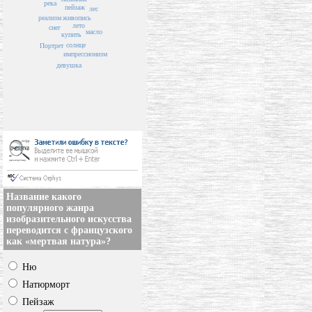
река
пейзаж
лес
живопись
реализм
лето
снег
масло
купить
солнце
Портрет
импрессионизм
девушка
Название какого
популярного жанра
изобразительного искусства
переводится с французского
как «мертвая натура»?
Ню
Натюрморт
Пейзаж