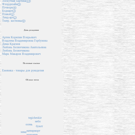
Лоскутная картина(
14
)
Флордизайн(
9
)
Пэчворк(
4
)
Бодиарт(
3
)
Плакат(
2
)
Ленд-арт(
2
)
Театр. костюмы(
0
)
День рождения
Артем Коряпин Влерьевич
Владлена Владимировна Горбунова
Дима Краснов
Любовь Белянчикова Анатольевна
Любовь Белянчикова
Марк Макаров Владимирович
Полезные ссылки
Ежевика - товары для рукоделия
Облако тегов
tegicheskie
небо
осень
букет
натюрморт
зима
названия