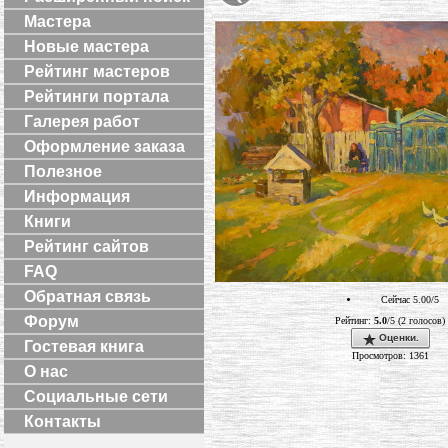
Мастера
Новые мастера
Рейтинг мастеров
Рейтинги портала
Галерея работ
Оформление заказа
Полезное
Информация
Книги
Рейтинг сайтов
FAQ
Обратная связь
Сейчас 5.00/5
Форум
Рейтинг:
5.0
/5 (2 голосов)
Оценки.
Гостевая книга
Просмотров: 1361
О нас
Социальные сети
Контакты