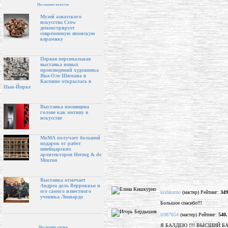
Последние новости
Музей азиатского
искусства Crow
демонстрирует
современную японскую
керамику
Первая персональная
выставка новых
произведений художника
Яна-Оле Шимана в
Касмине открылась в
Нью-Йорке
Выставка посвящена
голове как мотиву в
искусстве
МоМА получает большой
подарок от работ
швейцарских
архитекторов Herzog & de
Meuron
Выставка отмечает
Андреа дель Верроккьо и
его самого известного
kishkurno
(мастер) Рейтинг:
349
ученика Леонардо
Большое спасибо!!!
lt987654
(мастер) Рейтинг:
540.
Я БАЛДЕЮ !!!! ВЫСШИЙ БАЛ
Последние статьи