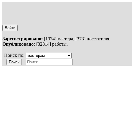
Войти
Зарегистрировано:
[1974] мастера, [373] посетителя.
Опубликовано:
[32814] работы.
Поиск по:
×
Войти
Логин
Пароль
Забыли пароль?
Зарегистри
Войти