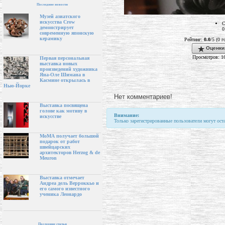
Последние новости
Музей азиатского
искусства Crow
С
демонстрирует
0
современную японскую
керамику
Рейтинг:
0.0
/5 (0 г
Оценки
Просмотров: 1
Первая персональная
выставка новых
произведений художника
Яна-Оле Шимана в
Касмине открылась в
Нью-Йорке
Нет комментариев!
Выставка посвящена
голове как мотиву в
Внимание:
искусстве
Только зарегистрированные пользователи могут ост
МоМА получает большой
подарок от работ
швейцарских
архитекторов Herzog & de
Meuron
Выставка отмечает
Андреа дель Верроккьо и
его самого известного
ученика Леонардо
Последние статьи