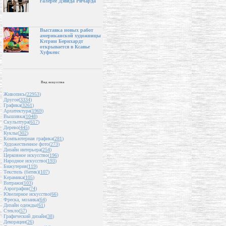
галерее Дэвида Ричарда
Выставка новых работ
американской художницы
Кэтрин Бернхардт
открывается в Ксавье
Хуфкенс
Вид искусства
Живопись(
22953
)
Другое(
3334
)
Графика(
3261
)
Архитектура(
1969
)
Вышивка(
1048
)
Скульптура(
617
)
Дерево(
445
)
Куклы(
302
)
Компьютерная графика(
281
)
Художественное фото(
273
)
Дизайн интерьера(
254
)
Церковное искусство(
196
)
Народное искусство(
193
)
Бижутерия(
119
)
Текстиль (батик)(
107
)
Керамика(
105
)
Витражи(
103
)
Аэрография(
74
)
Ювелирное искусство(
66
)
Фреска, мозаика(
64
)
Дизайн одежды(
61
)
Стекло(
57
)
Графический дизайн(
38
)
Декорации(
26
)