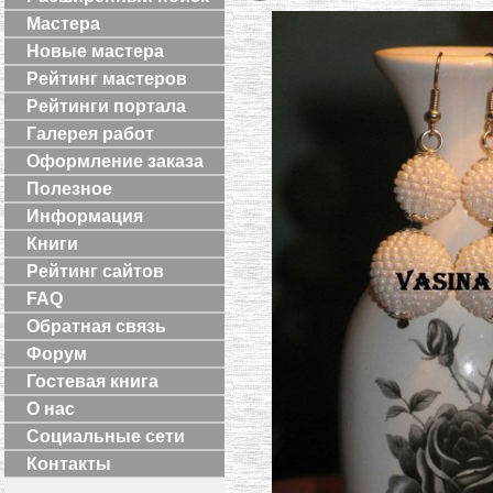
Мастера
Новые мастера
Рейтинг мастеров
Рейтинги портала
Галерея работ
Оформление заказа
Полезное
Информация
Книги
Рейтинг сайтов
FAQ
Обратная связь
Форум
Гостевая книга
О нас
Социальные сети
Контакты