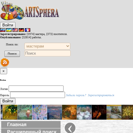
Войти
Зарегистрировано:
[1974] мастера, [373] посетителя.
Опубликовано:
[32814] работы.
Поиск по:
×
Войти
Логин
Пароль
Забыли пароль?
Зарегистрироваться
Войти
‹
Главная
Расширенный поиск