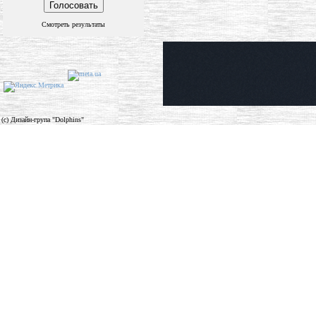
Смотреть результаты
(c) Дизайн-група "Dolphins"