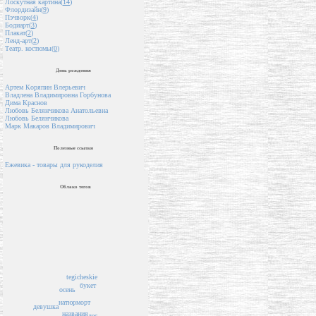
Лоскутная картина(
14
)
Флордизайн(
9
)
Пэчворк(
4
)
Бодиарт(
3
)
Плакат(
2
)
Ленд-арт(
2
)
Театр. костюмы(
0
)
День рождения
Артем Коряпин Влерьевич
Владлена Владимировна Горбунова
Дима Краснов
Любовь Белянчикова Анатольевна
Любовь Белянчикова
Марк Макаров Владимирович
Полезные ссылки
Ежевика - товары для рукоделия
Облако тегов
tegicheskie
букет
осень
натюрморт
девушка
названия
лес