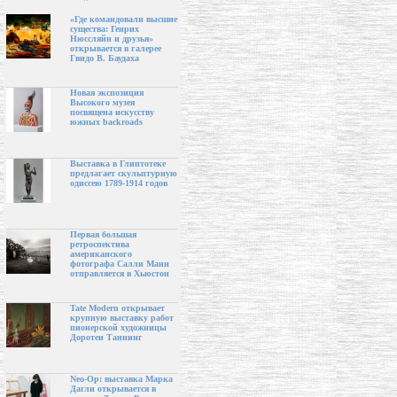
«Где командовали высшие
существа: Генрих
Нюссляйн и друзья»
открывается в галерее
Гвидо В. Баудаха
Новая экспозиция
Высокого музея
посвящена искусству
южных backroads
Выставка в Глиптотеке
предлагает скульптурную
одиссею 1789-1914 годов
Первая большая
ретроспектива
американского
фотографа Салли Манн
отправляется в Хьюстон
Tate Modern открывает
крупную выставку работ
пионерской художницы
Доротеи Таннинг
Neo-Op: выставка Марка
Дагли открывается в