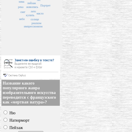
зима
пейзаж
Портрет
река
живопись
лето
снег
масло
купить
небо
солнце
реализм
импрессионизм
Название какого
популярного жанра
изобразительного искусства
переводится с французского
как «мертвая натура»?
Ню
Натюрморт
Пейзаж