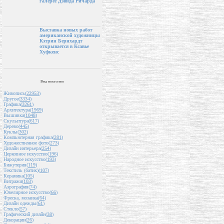
галерее Дэвида Ричарда
Выставка новых работ
американской художницы
Кэтрин Бернхардт
открывается в Ксавье
Хуфкенс
Вид искусства
Живопись(
22953
)
Другое(
3334
)
Графика(
3261
)
Архитектура(
1969
)
Вышивка(
1048
)
Скульптура(
617
)
Дерево(
445
)
Куклы(
302
)
Компьютерная графика(
281
)
Художественное фото(
273
)
Дизайн интерьера(
254
)
Церковное искусство(
196
)
Народное искусство(
193
)
Бижутерия(
119
)
Текстиль (батик)(
107
)
Керамика(
105
)
Витражи(
103
)
Аэрография(
74
)
Ювелирное искусство(
66
)
Фреска, мозаика(
64
)
Дизайн одежды(
61
)
Стекло(
57
)
Графический дизайн(
38
)
Декорации(
26
)