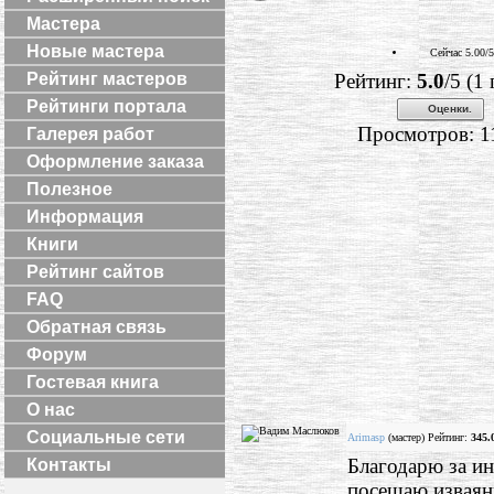
Мастера
Новые мастера
Сейчас 5.00/5
Рейтинг мастеров
Рейтинг:
5.0
/5 (1
Рейтинги портала
Оценки.
Просмотров: 1
Галерея работ
Оформление заказа
Полезное
Информация
Книги
Рейтинг сайтов
FAQ
Обратная связь
Форум
Гостевая книга
О нас
Социальные сети
Arimasp
(мастер) Рейтинг:
345.
Благодарю за ин
Контакты
посещаю изваян