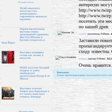
Последние новости
интересно могут
Музей азиатского
http://www.twirp
искусства Crow
демонстрирует
http://www.twirp
современную японскую
керамику
посетить эти ме
по нашей древ
Первая персональная
выставка новых
eni1957
(посетитель) Рейтинг:
4
произведений художника
Яна-Оле Шимана в
Заставили покоп
Касмине открылась в
Нью-Йорке
пропагандируете
сходу известна.
Выставка посвящена
голове как мотиву в
искусстве
baolgina
(мастер) Рейтинг:
322.
Очень нравится
МоМА получает большой
подарок от работ
Внимание:
швейцарских
Только зарегистрированные пользователи могут ост
архитекторов Herzog & de
Meuron
Выставка отмечает
Андреа дель Верроккьо и
его самого известного
ученика Леонардо
Последние статьи