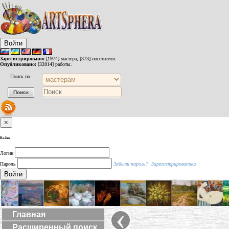
Войти
Зарегистрировано:
[1974] мастера, [373] посетителя.
Опубликовано:
[32814] работы.
Поиск по:
×
Войти
Логин
Пароль
Забыли пароль?
Зарегистрироваться
Войти
‹
Главная
Расширенный поиск