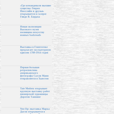
«Где командовали высшие
существа: Генрих
Нюссляйн и друзья»
открывается в галерее
Гвидо В. Баудаха
Новая экспозиция
Высокого музея
посвящена искусству
южных backroads
Выставка в Глиптотеке
предлагает скульптурную
одиссею 1789-1914 годов
Первая большая
ретроспектива
американского
фотографа Салли Манн
отправляется в Хьюстон
Tate Modern открывает
крупную выставку работ
пионерской художницы
Доротеи Таннинг
Neo-Op: выставка Марка
Дагли открывается в