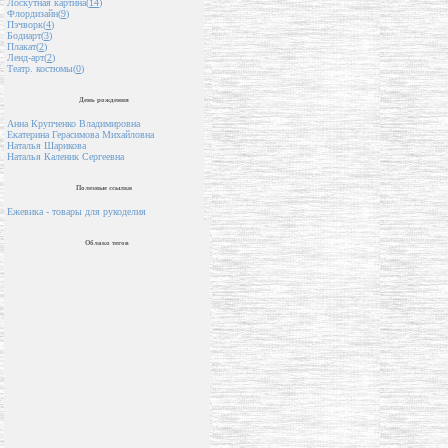
Лоскутная картина(
14
)
Флордизайн(
9
)
Пэчворк(
4
)
Бодиарт(
3
)
Плакат(
2
)
Ленд-арт(
2
)
Театр. костюмы(
0
)
День рождения
Анна Крупченко Владимировна
Екатерина Герасимова Михайловна
Наталья Шарикова
Наталья Каленик Сергеевна
Полезные ссылки
Ежевика - товары для рукоделия
Облако тегов