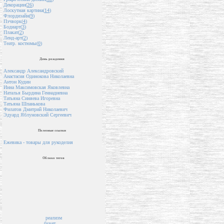
Декорации(
26
)
Лоскутная картина(
14
)
Флордизайн(
9
)
Пэчворк(
4
)
Бодиарт(
3
)
Плакат(
2
)
Ленд-арт(
2
)
Театр. костюмы(
0
)
День рождения
Александр Александровский
Анастасия Одинокова Николаевна
Антон Кудин
Инна Максимовская Яковлевна
Наталья Бырдина Геннадиевна
Татьяна Синяева Игоревна
Татьяна Шпанькова
Филатов Дмитрий Николаевич
Эдуард Яблуновский Сергеевич
Полезные ссылки
Ежевика - товары для рукоделия
Облако тегов
реализм
букет