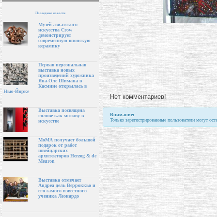
Последние новости
Музей азиатского
искусства Crow
демонстрирует
современную японскую
керамику
Первая персональная
выставка новых
произведений художника
Яна-Оле Шимана в
Касмине открылась в
Нью-Йорке
Нет комментариев!
Выставка посвящена
Внимание:
голове как мотиву в
Только зарегистрированные пользователи могут ост
искусстве
МоМА получает большой
подарок от работ
швейцарских
архитекторов Herzog & de
Meuron
Выставка отмечает
Андреа дель Верроккьо и
его самого известного
ученика Леонардо