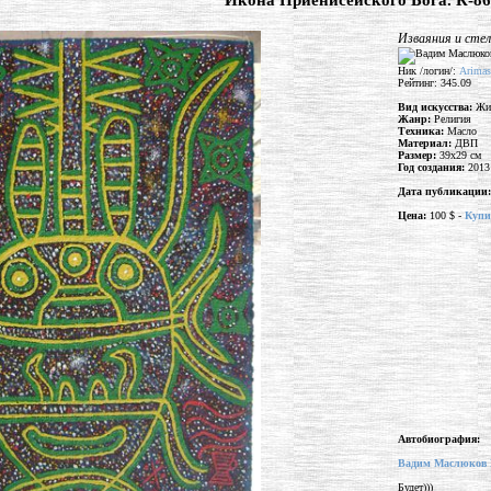
"Икона Приенисейского Бога. К-86
Изваяния и сте
Ник /логин/:
Arima
Рейтинг: 345.09
Вид искусства:
Жи
Жанр:
Религия
Техника:
Масло
Материал:
ДВП
Размер:
39x29 см
Год создания:
2013
Дата публикации
Цена:
100 $ -
Купи
Автобиография:
Вадим Маслюков 
Будет)))