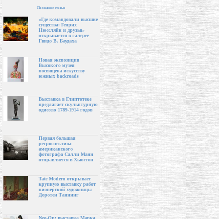
Последние статьи
«Где командовали высшие
существа: Генрих
Нюссляйн и друзья»
открывается в галерее
Гвидо В. Баудаха
Новая экспозиция
Высокого музея
посвящена искусству
южных backroads
Выставка в Глиптотеке
предлагает скульптурную
одиссею 1789-1914 годов
Первая большая
ретроспектива
американского
фотографа Салли Манн
отправляется в Хьюстон
Tate Modern открывает
крупную выставку работ
пионерской художницы
Доротеи Таннинг
Neo-Op: выставка Марка