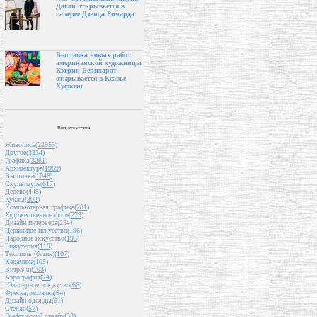
Дагли открывается в
галерее Дэвида Ричарда
Выставка новых работ
американской художницы
Кэтрин Бернхардт
открывается в Ксавье
Хуфкенс
Вид искусства
Живопись(
22953
)
Другое(
3334
)
Графика(
3261
)
Архитектура(
1969
)
Вышивка(
1048
)
Скульптура(
617
)
Дерево(
445
)
Куклы(
302
)
Компьютерная графика(
281
)
Художественное фото(
273
)
Дизайн интерьера(
254
)
Церковное искусство(
196
)
Народное искусство(
193
)
Бижутерия(
119
)
Текстиль (батик)(
107
)
Керамика(
105
)
Витражи(
103
)
Аэрография(
74
)
Ювелирное искусство(
66
)
Фреска, мозаика(
64
)
Дизайн одежды(
61
)
Стекло(
57
)
Графический дизайн(
38
)