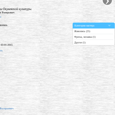
"
лы Окуневской культуры.
sp
вопись
Категории мастера
Живопись (25)
Фреска, мозаика (1)
Другое (1)
:
03-01-2015
ть
Валерьевич