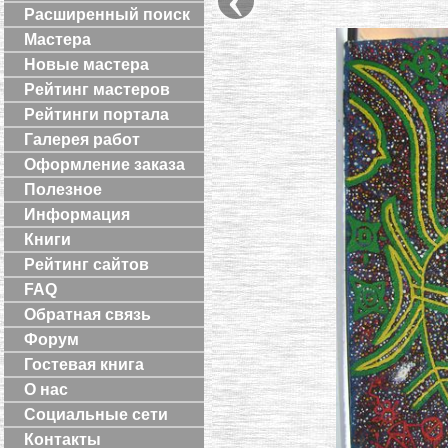
Расширенный поиск
Мастера
Новые мастера
Рейтинг мастеров
Рейтинги портала
Галерея работ
Оформление заказа
Полезное
Информация
Книги
Рейтинг сайтов
FAQ
Обратная связь
Форум
Гостевая книга
О нас
Социальные сети
Контакты