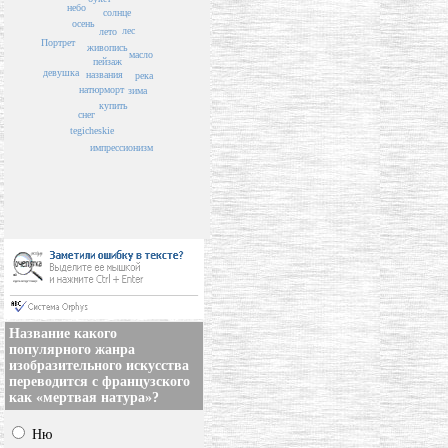
небо
солнце
осень
лес
лето
Портрет
живопись
масло
пейзаж
девушка
названия
река
натюрморт
зима
купить
снег
tegicheskie
импрессионизм
Название какого
популярного жанра
изобразительного искусства
переводится с французского
как «мертвая натура»?
Ню