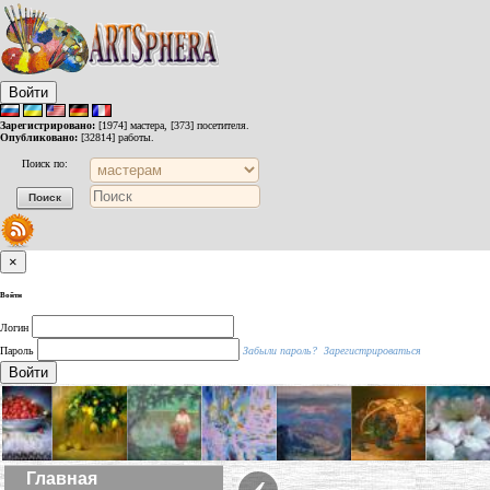
Войти
Зарегистрировано:
[1974] мастера, [373] посетителя.
Опубликовано:
[32814] работы.
Поиск по:
×
Войти
Логин
Пароль
Забыли пароль?
Зарегистрироваться
Войти
‹
Главная