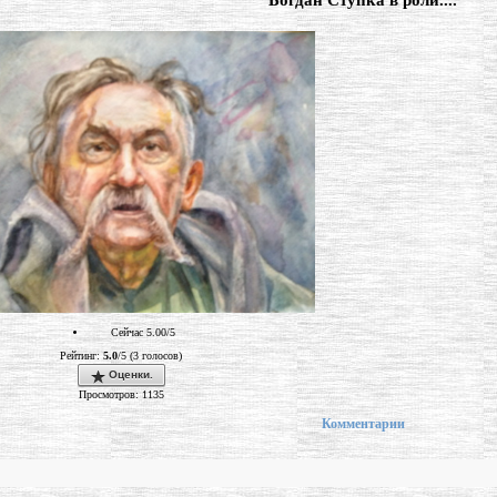
"Богдан Ступка в роли...."
Сейчас 5.00/5
Рейтинг:
5.0
/5 (3 голосов)
Оценки.
Просмотров: 1135
Комментарии