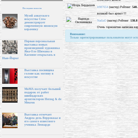
lt987654
(мастер) Рейтинг:
540.
Последние новости
великий был артист !!!
Музей азиатского
искусства Crow
NadiaO
(мастер) Рейтинг:
138.8
демонстрирует
современную японскую
Очень гармонично написана ка
керамику
Внимание:
Только зарегистрированные пользователи могут ост
Первая персональная
выставка новых
произведений художника
Яна-Оле Шимана в
Касмине открылась в
Нью-Йорке
Выставка посвящена
голове как мотиву в
искусстве
МоМА получает большой
подарок от работ
швейцарских
архитекторов Herzog & de
Meuron
Выставка отмечает
Андреа дель Верроккьо и
его самого известного
ученика Леонардо