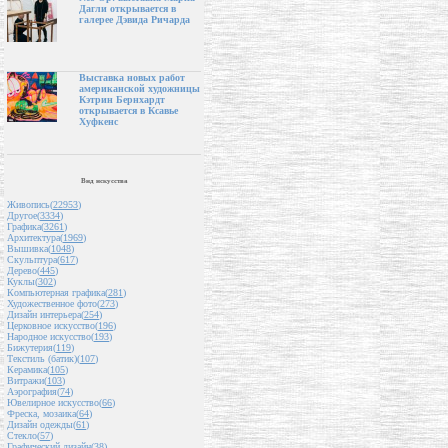
Дагли открывается в
галерее Дэвида Ричарда
Выставка новых работ
американской художницы
Кэтрин Бернхардт
открывается в Ксавье
Хуфкенс
Вид искусства
Живопись(
22953
)
Другое(
3334
)
Графика(
3261
)
Архитектура(
1969
)
Вышивка(
1048
)
Скульптура(
617
)
Дерево(
445
)
Куклы(
302
)
Компьютерная графика(
281
)
Художественное фото(
273
)
Дизайн интерьера(
254
)
Церковное искусство(
196
)
Народное искусство(
193
)
Бижутерия(
119
)
Текстиль (батик)(
107
)
Керамика(
105
)
Витражи(
103
)
Аэрография(
74
)
Ювелирное искусство(
66
)
Фреска, мозаика(
64
)
Дизайн одежды(
61
)
Стекло(
57
)
Графический дизайн(
38
)