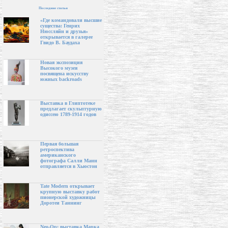
Последние статьи
«Где командовали высшие
существа: Генрих
Нюссляйн и друзья»
открывается в галерее
Гвидо В. Баудаха
Новая экспозиция
Высокого музея
посвящена искусству
южных backroads
Выставка в Глиптотеке
предлагает скульптурную
одиссею 1789-1914 годов
Первая большая
ретроспектива
американского
фотографа Салли Манн
отправляется в Хьюстон
Tate Modern открывает
крупную выставку работ
пионерской художницы
Доротеи Таннинг
Neo-Op: выставка Марка