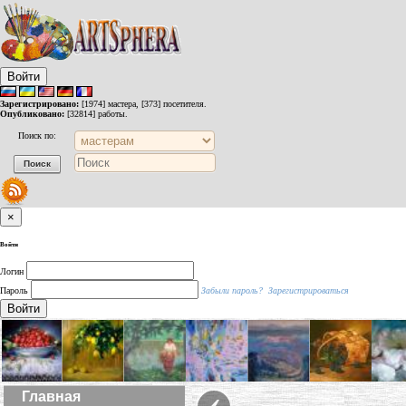
Войти
Зарегистрировано:
[1974] мастера, [373] посетителя.
Опубликовано:
[32814] работы.
Поиск по:
×
Войти
Логин
Пароль
Забыли пароль?
Зарегистрироваться
Войти
‹
Главная