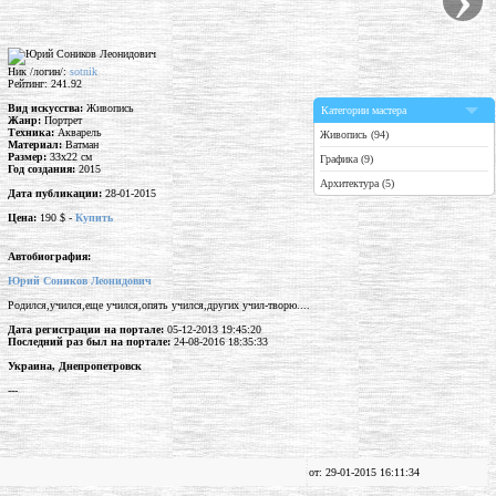
Ник /логин/:
sotnik
Рейтинг: 241.92
Вид искусства:
Живопись
Категории мастера
Жанр:
Портрет
Техника:
Акварель
Живопись (94)
Материал:
Ватман
Размер:
33x22 см
Графика (9)
Год создания:
2015
Архитектура (5)
Дата публикации:
28-01-2015
Цена:
190 $ -
Купить
Автобиография:
Юрий Соников Леонидович
Родился,учился,еще учился,опять учился,других учил-творю....
Дата регистрации на портале:
05-12-2013 19:45:20
Последний раз был на портале:
24-08-2016 18:35:33
Украина, Днепропетровск
---
от: 29-01-2015 16:11:34