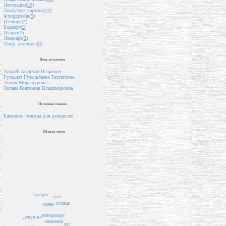
Декорации(
26
)
Лоскутная картина(
14
)
Флордизайн(
9
)
Пэчворк(
4
)
Бодиарт(
3
)
Плакат(
2
)
Ленд-арт(
2
)
Театр. костюмы(
0
)
День рождения
Андрей Аксютин Игоревич
Гульшат Гузельбаева Талгатовна
Лилия Мирашурова
Оксана Винтонив Владимировна
Полезные ссылки
Ежевика - товары для рукоделия
Облако тегов
Портрет
снег
солнце
осень
натюрморт
девушка
названия
лес