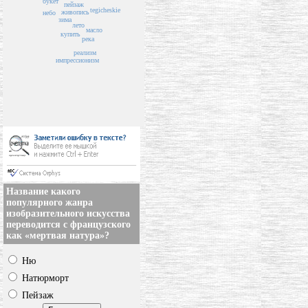
букет
пейзаж
tegicheskie
живопись
небо
зима
лето
масло
купить
река
реализм
импрессионизм
Название какого
популярного жанра
изобразительного искусства
переводится с французского
как «мертвая натура»?
Ню
Натюрморт
Пейзаж