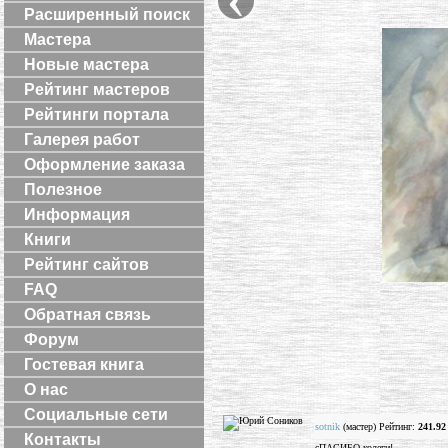
Расширенный поиск
Мастера
Новые мастера
Рейтинг мастеров
Рейтинги портала
Галерея работ
Оформление заказа
Полезное
Информация
Книги
Рейтинг сайтов
FAQ
Обратная связь
Форум
Гостевая книга
О нас
Социальные сети
sotnik
(мастер) Рейтинг:
241.92
Контакты
сПАСИБО колеги!