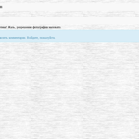
11
ртина! Жаль, разрешение фотографии маловато.
авлять комментарии. Войдите, пожалуйста.