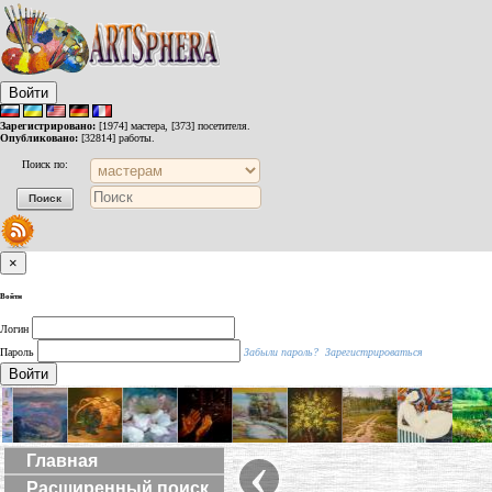
Войти
Зарегистрировано:
[1974] мастера, [373] посетителя.
Опубликовано:
[32814] работы.
Поиск по:
×
Войти
Логин
Пароль
Забыли пароль?
Зарегистрироваться
Войти
‹
Главная
Расширенный поиск