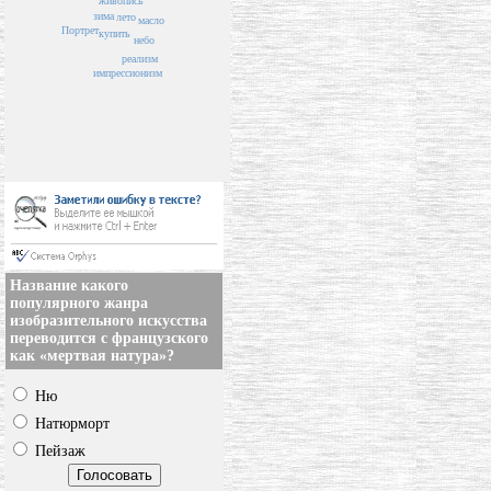
живопись
зима
лето
масло
Портрет
купить
небо
реализм
импрессионизм
Название какого
популярного жанра
изобразительного искусства
переводится с французского
как «мертвая натура»?
Ню
Натюрморт
Пейзаж