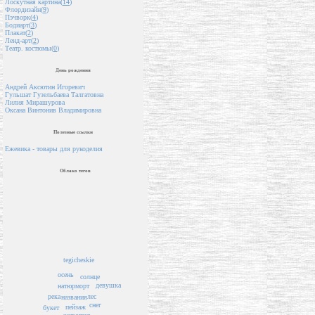
Лоскутная картина(
14
)
Флордизайн(
9
)
Пэчворк(
4
)
Бодиарт(
3
)
Плакат(
2
)
Ленд-арт(
2
)
Театр. костюмы(
0
)
День рождения
Андрей Аксютин Игоревич
Гульшат Гузельбаева Талгатовна
Лилия Мирашурова
Оксана Винтонив Владимировна
Полезные ссылки
Ежевика - товары для рукоделия
Облако тегов
tegicheskie
осень
солнце
девушка
натюрморт
лес
река
названия
снег
пейзаж
букет