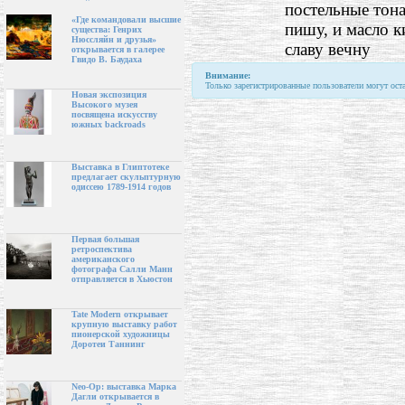
постельные тона
«Где командовали высшие
пишу, и масло к
существа: Генрих
Нюссляйн и друзья»
славу вечну
открывается в галерее
Гвидо В. Баудаха
Внимание:
Только зарегистрированные пользователи могут ост
Новая экспозиция
Высокого музея
посвящена искусству
южных backroads
Выставка в Глиптотеке
предлагает скульптурную
одиссею 1789-1914 годов
Первая большая
ретроспектива
американского
фотографа Салли Манн
отправляется в Хьюстон
Tate Modern открывает
крупную выставку работ
пионерской художницы
Доротеи Таннинг
Neo-Op: выставка Марка
Дагли открывается в