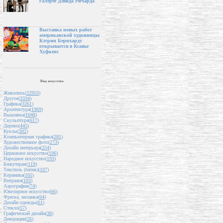
галерее Дэвида Ричарда
Выставка новых работ
американской художницы
Кэтрин Бернхардт
открывается в Ксавье
Хуфкенс
Вид искусства
Живопись(
22953
)
Другое(
3334
)
Графика(
3261
)
Архитектура(
1969
)
Вышивка(
1048
)
Скульптура(
617
)
Дерево(
445
)
Куклы(
302
)
Компьютерная графика(
281
)
Художественное фото(
273
)
Дизайн интерьера(
254
)
Церковное искусство(
196
)
Народное искусство(
193
)
Бижутерия(
119
)
Текстиль (батик)(
107
)
Керамика(
105
)
Витражи(
103
)
Аэрография(
74
)
Ювелирное искусство(
66
)
Фреска, мозаика(
64
)
Дизайн одежды(
61
)
Стекло(
57
)
Графический дизайн(
38
)
Декорации(
26
)