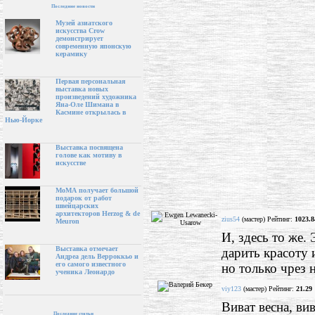
Последние новости
Музей азиатского
искусства Crow
демонстрирует
современную японскую
керамику
Первая персональная
выставка новых
произведений художника
Яна-Оле Шимана в
Касмине открылась в
Нью-Йорке
Выставка посвящена
голове как мотиву в
искусстве
МоМА получает большой
подарок от работ
швейцарских
архитекторов Herzog & de
zius54
(мастер) Рейтинг:
1023.8
Meuron
И, здесь то же.
Выставка отмечает
дарить красоту 
Андреа дель Верроккьо и
его самого известного
но только чрез 
ученика Леонардо
viy123
(мастер) Рейтинг:
21.29
Виват весна, вив
Последние статьи