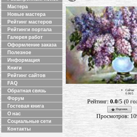
Мастера
Новые мастера
Рейтинг мастеров
Рейтинги портала
Галерея работ
Оформление заказа
Полезное
Информация
Книги
Рейтинг сайтов
FAQ
Обратная связь
Сейчас
0.00/5
Форум
Рейтинг:
0.0
/5 (0 го
Гостевая книга
Оценки.
О нас
Просмотров: 10
Социальные сети
Контакты