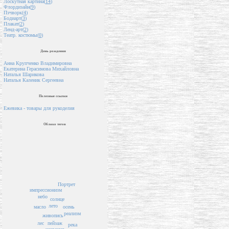
Лоскутная картина(
14
)
Флордизайн(
9
)
Пэчворк(
4
)
Бодиарт(
3
)
Плакат(
2
)
Ленд-арт(
2
)
Театр. костюмы(
0
)
День рождения
Анна Крупченко Владимировна
Екатерина Герасимова Михайловна
Наталья Шарикова
Наталья Каленик Сергеевна
Полезные ссылки
Ежевика - товары для рукоделия
Облако тегов
Портрет
импрессионизм
небо
солнце
лето
масло
осень
реализм
живопись
пейзаж
лес
река