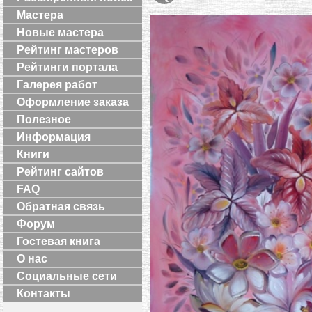
Мастера
Новые мастера
Рейтинг мастеров
Рейтинги портала
Галерея работ
Оформление заказа
Полезное
Информация
Книги
Рейтинг сайтов
FAQ
Обратная связь
Форум
Гостевая книга
О нас
Социальные сети
Контакты