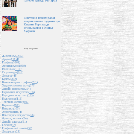
галерее Дэвида Ричарда
Выставка новых работ
американской художницы
Кэтрин Бернхардт
открывается в Ксавье
Хуфкенс
Вид искусства
Живопись(
22953
)
Другое(
3334
)
Графика(
3261
)
Архитектура(
1969
)
Вышивка(
1048
)
Скульптура(
617
)
Дерево(
445
)
Куклы(
302
)
Компьютерная графика(
281
)
Художественное фото(
273
)
Дизайн интерьера(
254
)
Церковное искусство(
196
)
Народное искусство(
193
)
Бижутерия(
119
)
Текстиль (батик)(
107
)
Керамика(
105
)
Витражи(
103
)
Аэрография(
74
)
Ювелирное искусство(
66
)
Фреска, мозаика(
64
)
Дизайн одежды(
61
)
Стекло(
57
)
Графический дизайн(
38
)
Декорации(
26
)