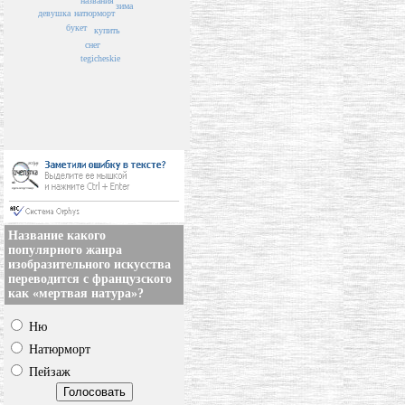
названия
зима
натюрморт
девушка
букет
купить
снег
tegicheskie
Название какого
популярного жанра
изобразительного искусства
переводится с французского
как «мертвая натура»?
Ню
Натюрморт
Пейзаж