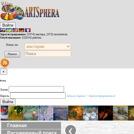
Войти
Зарегистрировано:
[1974] мастера, [373] посетителя.
Опубликовано:
[32814] работы.
Поиск по:
×
Войти
Логин
Пароль
Забыли пароль?
Зарегистрироваться
Войти
‹
Главная
Расширенный поиск