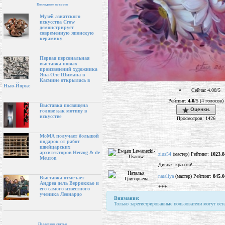
Последние новости
Музей азиатского
искусства Crow
демонстрирует
современную японскую
керамику
Первая персональная
выставка новых
произведений художника
Яна-Оле Шимана в
Касмине открылась в
Нью-Йорке
Сейчас 4.00/5
Рейтинг:
4.0
/5 (4 голосов)
Выставка посвящена
Оценки.
голове как мотиву в
искусстве
Просмотров: 1426
МоМА получает большой
подарок от работ
швейцарских
архитекторов Herzog & de
zius54
(мастер) Рейтинг:
1023.8
Meuron
Дивная красота!
nataliya
(мастер) Рейтинг:
845.0
Выставка отмечает
Андреа дель Верроккьо и
+++
его самого известного
ученика Леонардо
Внимание:
Только зарегистрированные пользователи могут ост
Последние статьи