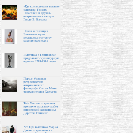
«Где командовали высшие
существа: Генрих
Нюссляйн и друзья»
открывается в галерее
Гвидо В. Баудаха
Новая экспозиция
Высокого музея
посвящена искусству
южных backroads
Выставка в Глиптотеке
предлагает скульптурную
одиссею 1789-1914 годов
Первая большая
ретроспектива
американского
фотографа Салли Манн
отправляется в Хьюстон
Tate Modern открывает
крупную выставку работ
пионерской художницы
Доротеи Таннинг
Neo-Op: выставка Марка
Дагли открывается в