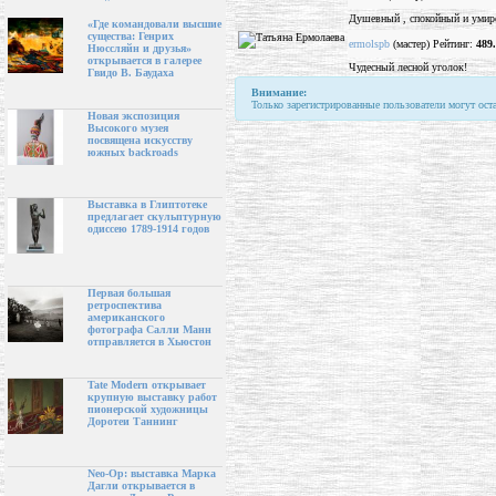
Душевный , спокойный и умиро
«Где командовали высшие
существа: Генрих
ermolspb
(мастер) Рейтинг:
489
Нюссляйн и друзья»
открывается в галерее
Чудесный лесной уголок!
Гвидо В. Баудаха
Внимание:
Только зарегистрированные пользователи могут ост
Новая экспозиция
Высокого музея
посвящена искусству
южных backroads
Выставка в Глиптотеке
предлагает скульптурную
одиссею 1789-1914 годов
Первая большая
ретроспектива
американского
фотографа Салли Манн
отправляется в Хьюстон
Tate Modern открывает
крупную выставку работ
пионерской художницы
Доротеи Таннинг
Neo-Op: выставка Марка
Дагли открывается в