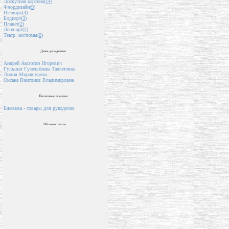
Лоскутная картина(
14
)
Флордизайн(
9
)
Пэчворк(
4
)
Бодиарт(
3
)
Плакат(
2
)
Ленд-арт(
2
)
Театр. костюмы(
0
)
День рождения
Андрей Аксютин Игоревич
Гульшат Гузельбаева Талгатовна
Лилия Мирашурова
Оксана Винтонив Владимировна
Полезные ссылки
Ежевика - товары для рукоделия
Облако тегов