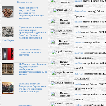
nataliya
(мастер) Рейтинг:
845.0
Последние новости
спасибо!
Музей азиатского
искусства Crow
dusanvukovic
(мастер) Рейтинг:
демонстрирует
современную японскую
Прекрасно !
керамику
nataliya
(мастер) Рейтинг:
845.0
всем спасибо!
Первая персональная
выставка новых
zius54
(мастер) Рейтинг:
1023.8
произведений художника
Яна-Оле Шимана в
Отлично!
Касмине открылась в
Нью-Йорке
valdemart
(мастер) Рейтинг:
120
красиво!
Выставка посвящена
голове как мотиву в
malovica
(мастер) Рейтинг:
514.
искусстве
Красивый пейзаж.
nataliya
(мастер) Рейтинг:
845.0
МоМА получает большой
подарок от работ
спасибо!
швейцарских
архитекторов Herzog & de
lt987654
(мастер) Рейтинг:
540.
Meuron
ДУШЕВНО !!!
Выставка отмечает
nata08
(мастер) Рейтинг:
333.27
Андреа дель Верроккьо и
его самого известного
КРАСОТА!!!!!!!!!!
ученика Леонардо
nataliya
(мастер) Рейтинг:
845.0
спасибо!
vitalreal
(мастер) Рейтинг:
453
Последние статьи