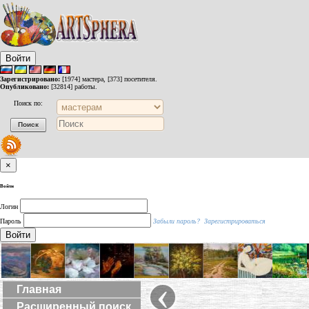
Войти
Зарегистрировано:
[1974] мастера, [373] посетителя.
Опубликовано:
[32814] работы.
Поиск по:
×
Войти
Логин
Пароль
Забыли пароль?
Зарегистрироваться
Войти
‹
Главная
Расширенный поиск