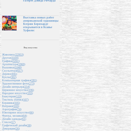
галерее Дэвида Ричарда
Выставка новых работ
американской художницы
Кэтрин Бернхардт
открывается в Ксавье
Хуфкенс
Вид искусства
Живопись(
22953
)
Другое(
3334
)
Графика(
3261
)
Архитектура(
1969
)
Вышивка(
1048
)
Скульптура(
617
)
Дерево(
445
)
Куклы(
302
)
Компьютерная графика(
281
)
Художественное фото(
273
)
Дизайн интерьера(
254
)
Церковное искусство(
196
)
Народное искусство(
193
)
Бижутерия(
119
)
Текстиль (батик)(
107
)
Керамика(
105
)
Витражи(
103
)
Аэрография(
74
)
Ювелирное искусство(
66
)
Фреска, мозаика(
64
)
Дизайн одежды(
61
)
Стекло(
57
)
Графический дизайн(
38
)
Декорации(
26
)