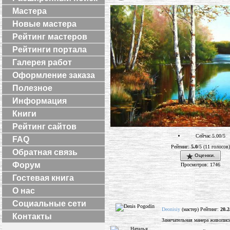
Мастера
Новые мастера
Рейтинг мастеров
Рейтинги портала
Галерея работ
Оформление заказа
Полезное
Информация
Книги
Рейтинг сайтов
Сейчас 5.00/5
FAQ
Рейтинг:
5.0
/5 (11 голосов)
Обратная связь
Оценки.
Форум
Просмотров: 1746
Гостевая книга
О нас
Социальные сети
Deonisiy
(мастер) Рейтинг:
20.2
Контакты
Замечательная манера живописи