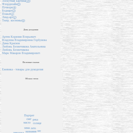
Лоскутная картина(
14
)
Флордизайн(
9
)
Пэчворк(
4
)
Бодиарт(
3
)
Плакат(
2
)
Ленд-арт(
2
)
Театр. костюмы(
0
)
День рождения
Артем Коряпин Влерьевич
Владлена Владимировна Горбунова
Дима Краснов
Любовь Белянчикова Анатольевна
Любовь Белянчикова
Марк Макаров Владимирович
Полезные ссылки
Ежевика - товары для рукоделия
Облако тегов
Портрет
снег
река
масло
солнце
зима
лето
лес
названия
девушка