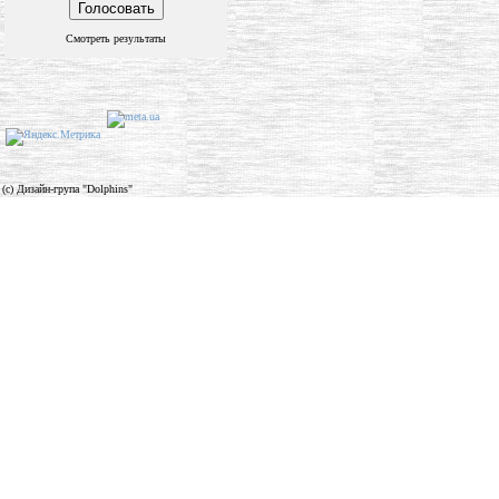
Смотреть результаты
(c) Дизайн-група "Dolphins"