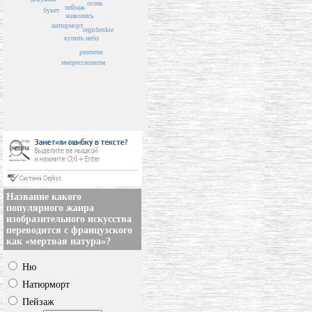
осень
пейзаж
букет
живопись
натюрморт
tegicheskie
небо
купить
реализм
импрессионизм
Название какого
популярного жанра
изобразительного искусства
переводится с французского
как «мертвая натура»?
Ню
Натюрморт
Пейзаж