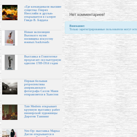
«Где командовали высшие
существа: Генрих
Нюссляйн и друзья»
Нет комментариев!
открывается в галерее
Гвидо В. Баудаха
Внимание:
Только зарегистрированные пользователи могут ост
Новая экспозиция
Высокого музея
посвящена искусству
южных backroads
Выставка в Глиптотеке
предлагает скульптурную
одиссею 1789-1914 годов
Первая большая
ретроспектива
американского
фотографа Салли Манн
отправляется в Хьюстон
Tate Modern открывает
крупную выставку работ
пионерской художницы
Доротеи Таннинг
Neo-Op: выставка Марка
Дагли открывается в