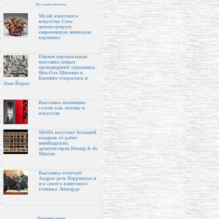
Последние новости
Музей азиатского
искусства Crow
демонстрирует
современную японскую
керамику
Первая персональная
выставка новых
произведений художника
Яна-Оле Шимана в
Касмине открылась в
Нью-Йорке
Выставка посвящена
голове как мотиву в
искусстве
МоМА получает большой
подарок от работ
швейцарских
архитекторов Herzog & de
Meuron
Выставка отмечает
Андреа дель Верроккьо и
его самого известного
ученика Леонардо
Последние статьи