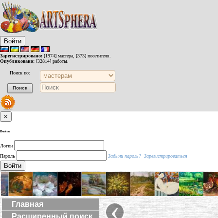
Войти
Зарегистрировано:
[1974] мастера, [373] посетителя.
Опубликовано:
[32814] работы.
Поиск по:
×
Войти
Логин
Пароль
Забыли пароль?
Зарегистрироваться
Войти
‹
Главная
Расширенный поиск