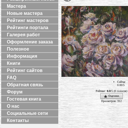
Мастера
Новые мастера
Рейтинг мастеров
Рейтинги портала
Галерея работ
Оформление заказа
Полезное
Информация
Книги
Рейтинг сайтов
FAQ
Сейчас
Обратная связь
0.00/5
Рейтинг:
0.0
/5 (0 голосов)
Форум
Оценки.
Гостевая книга
Просмотров: 912
О нас
Социальные сети
Контакты