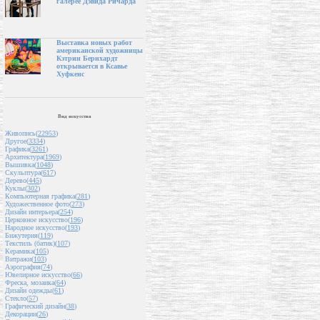
галерее Дэвида Ричарда
Выставка новых работ
американской художницы
Кэтрин Бернхардт
открывается в Ксавье
Хуфкенс
Вид искусства
Живопись(
22953
)
Другое(
3334
)
Графика(
3261
)
Архитектура(
1969
)
Вышивка(
1048
)
Скульптура(
617
)
Дерево(
445
)
Куклы(
302
)
Компьютерная графика(
281
)
Художественное фото(
273
)
Дизайн интерьера(
254
)
Церковное искусство(
196
)
Народное искусство(
193
)
Бижутерия(
119
)
Текстиль (батик)(
107
)
Керамика(
105
)
Витражи(
103
)
Аэрография(
74
)
Ювелирное искусство(
66
)
Фреска, мозаика(
64
)
Дизайн одежды(
61
)
Стекло(
57
)
Графический дизайн(
38
)
Декорации(
26
)