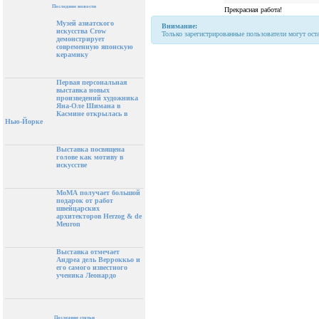
Последние новости
Прекрасная работа!
Музей азиатского
Внимание:
искусства Crow
Только зарегистрированные пользователи могут ост
демонстрирует
современную японскую
керамику
Первая персональная
выставка новых
произведений художника
Яна-Оле Шимана в
Касмине открылась в
Нью-Йорке
Выставка посвящена
голове как мотиву в
искусстве
МоМА получает большой
подарок от работ
швейцарских
архитекторов Herzog & de
Meuron
Выставка отмечает
Андреа дель Верроккьо и
его самого известного
ученика Леонардо
Последние статьи