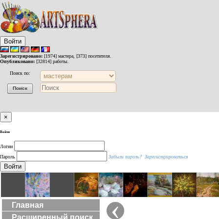
Войти
Зарегистрировано:
[1974] мастера, [373] посетителя.
Опубликовано:
[32814] работы.
Поиск по:
×
Войти
Логин
Пароль
Забыли пароль?
Зарегистрироваться
Войти
‹
Главная
Расширенный поиск