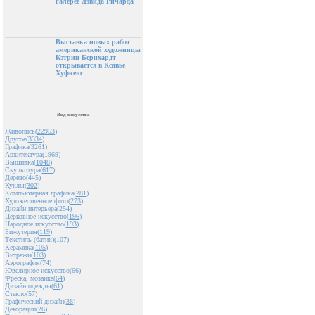
галерее Дэвида Ричарда
Выставка новых работ
американской художницы
Кэтрин Бернхардт
открывается в Ксавье
Хуфкенс
Вид искусства
Живопись(
22953
)
Другое(
3334
)
Графика(
3261
)
Архитектура(
1969
)
Вышивка(
1048
)
Скульптура(
617
)
Дерево(
445
)
Куклы(
302
)
Компьютерная графика(
281
)
Художественное фото(
273
)
Дизайн интерьера(
254
)
Церковное искусство(
196
)
Народное искусство(
193
)
Бижутерия(
119
)
Текстиль (батик)(
107
)
Керамика(
105
)
Витражи(
103
)
Аэрография(
74
)
Ювелирное искусство(
66
)
Фреска, мозаика(
64
)
Дизайн одежды(
61
)
Стекло(
57
)
Графический дизайн(
38
)
Декорации(
26
)