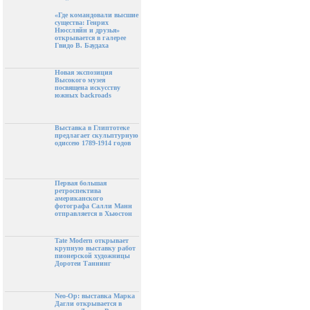
«Где командовали высшие
существа: Генрих
Нюссляйн и друзья»
открывается в галерее
Гвидо В. Баудаха
Новая экспозиция
Высокого музея
посвящена искусству
южных backroads
Выставка в Глиптотеке
предлагает скульптурную
одиссею 1789-1914 годов
Первая большая
ретроспектива
американского
фотографа Салли Манн
отправляется в Хьюстон
Tate Modern открывает
крупную выставку работ
пионерской художницы
Доротеи Таннинг
Neo-Op: выставка Марка
Дагли открывается в