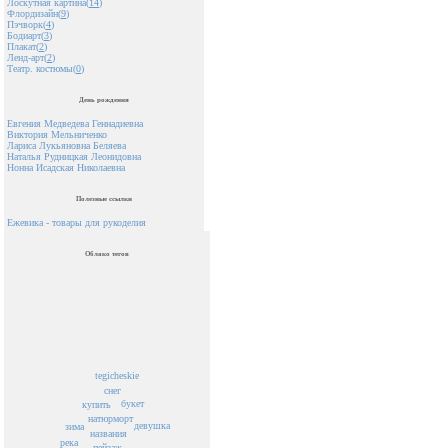
Лоскутная картина(
14
)
Флордизайн(
9
)
Пэчворк(
4
)
Бодиарт(
3
)
Плакат(
2
)
Ленд-арт(
2
)
Театр. костюмы(
0
)
День рождения
Евгения Медведева Геннадиевна
Виктория Мельниченко
Лариса Лукьяновна Беляева
Наталья Рудницкая Леонидовна
Нонна Исадская Николаевна
Полезные ссылки
Ежевика - товары для рукоделия
Облако тегов
tegicheskie
снег
букет
купить
натюрморт
девушка
зима
названия
река
пейзаж