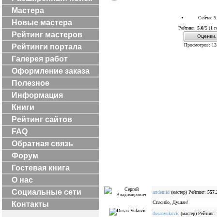
Мастера
Сейчас 5
Новые мастера
Рейтинг:
5.0
/5 (1 г
Рейтинг мастеров
Оценки.
Просмотров: 12
Рейтинги портала
Галерея работ
Оформление заказа
Полезное
Информация
Книги
Рейтинг сайтов
FAQ
Обратная связь
Форум
Гостевая книга
О нас
Социальные сети
artdemid
(мастер) Рейтинг:
557.
Спасибо, Душан!
Контакты
dusanvukovic
(мастер) Рейтинг: