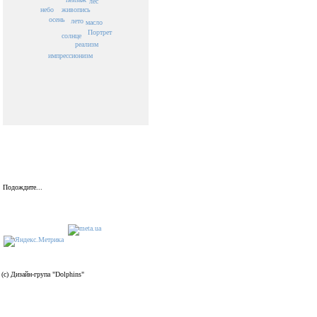
лес
живопись
небо
осень
лето
масло
Портрет
солнце
реализм
импрессионизм
Подождите...
(c) Дизайн-група "Dolphins"