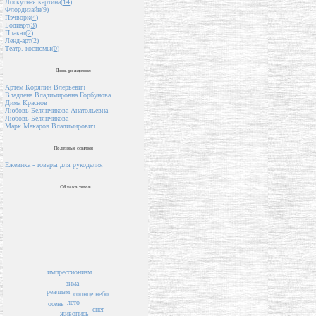
Лоскутная картина(
14
)
Флордизайн(
9
)
Пэчворк(
4
)
Бодиарт(
3
)
Плакат(
2
)
Ленд-арт(
2
)
Театр. костюмы(
0
)
День рождения
Артем Коряпин Влерьевич
Владлена Владимировна Горбунова
Дима Краснов
Любовь Белянчикова Анатольевна
Любовь Белянчикова
Марк Макаров Владимирович
Полезные ссылки
Ежевика - товары для рукоделия
Облако тегов
импрессионизм
зима
реализм
солнце
небо
лето
осень
снег
живопись