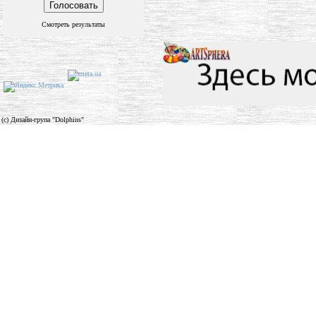
Смотреть результаты
(c) Дизайн-група "Dolphins"