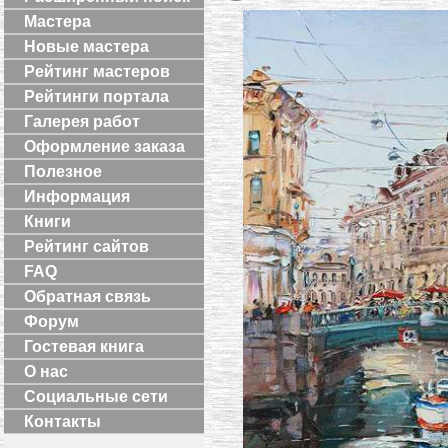
Мастера
Новые мастера
Рейтинг мастеров
Рейтинги портала
Галерея работ
Оформление заказа
Полезное
Информация
Книги
Рейтинг сайтов
FAQ
Обратная связь
Форум
Гостевая книга
О нас
Социальные сети
Контакты