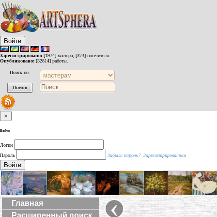
Войти
Зарегистрировано:
[1974] мастера, [373] посетителя.
Опубликовано:
[32814] работы.
Поиск по:
×
Войти
Логин
Пароль
Забыли пароль?
Зарегистрироваться
Войти
‹
Главная
Расширенный поиск