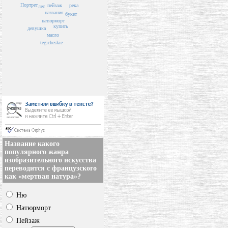
Портрет
река
пейзаж
лес
названия
букет
натюрморт
купить
девушка
масло
tegicheskie
Название какого
популярного жанра
изобразительного искусства
переводится с французского
как «мертвая натура»?
Ню
Натюрморт
Пейзаж