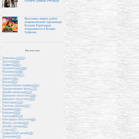
галерее Дэвида Ричарда
Выставка новых работ
американской художницы
Кэтрин Бернхардт
открывается в Ксавье
Хуфкенс
Вид искусства
Живопись(
22953
)
Другое(
3334
)
Графика(
3261
)
Архитектура(
1969
)
Вышивка(
1048
)
Скульптура(
617
)
Дерево(
445
)
Куклы(
302
)
Компьютерная графика(
281
)
Художественное фото(
273
)
Дизайн интерьера(
254
)
Церковное искусство(
196
)
Народное искусство(
193
)
Бижутерия(
119
)
Текстиль (батик)(
107
)
Керамика(
105
)
Витражи(
103
)
Аэрография(
74
)
Ювелирное искусство(
66
)
Фреска, мозаика(
64
)
Дизайн одежды(
61
)
Стекло(
57
)
Графический дизайн(
38
)
Декорации(
26
)