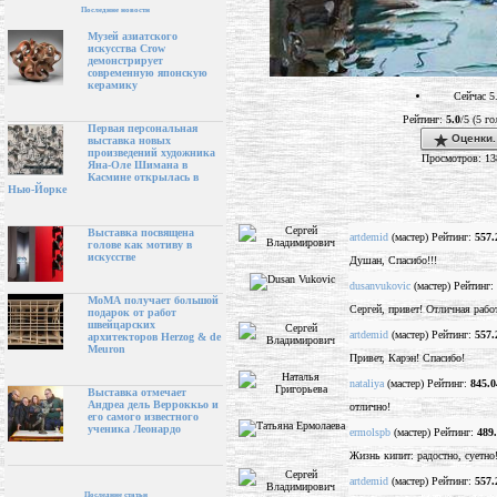
Последние новости
Музей азиатского
искусства Crow
демонстрирует
современную японскую
керамику
Сейчас 5
Рейтинг:
5.0
/5 (5 г
Первая персональная
Оценки.
выставка новых
произведений художника
Просмотров: 13
Яна-Оле Шимана в
Касмине открылась в
Нью-Йорке
Выставка посвящена
artdemid
(мастер) Рейтинг:
557.
голове как мотиву в
искусстве
Душан, Спасибо!!!
dusanvukovic
(мастер) Рейтинг:
МоМА получает большой
Сергей, привет! Отличная работ
подарок от работ
швейцарских
artdemid
(мастер) Рейтинг:
557.
архитекторов Herzog & de
Meuron
Привет, Карэн! Спасибо!
nataliya
(мастер) Рейтинг:
845.0
Выставка отмечает
Андреа дель Верроккьо и
отлично!
его самого известного
ученика Леонардо
ermolspb
(мастер) Рейтинг:
489
Жизнь кипит: радостно, суетно
artdemid
(мастер) Рейтинг:
557.
Последние статьи