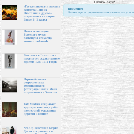
Спасибо, Карэн!
«Где командовали высшие
Внимание:
существа: Генрих
Только зарегистрированные пользователи могут ост
Нюссляйн и друзья»
открывается в галерее
Гвидо В. Баудаха
Новая экспозиция
Высокого музея
посвящена искусству
южных backroads
Выставка в Глиптотеке
предлагает скульптурную
одиссею 1789-1914 годов
Первая большая
ретроспектива
американского
фотографа Салли Манн
отправляется в Хьюстон
Tate Modern открывает
крупную выставку работ
пионерской художницы
Доротеи Таннинг
Neo-Op: выставка Марка
Дагли открывается в