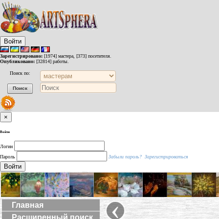
Войти
Зарегистрировано:
[1974] мастера, [373] посетителя.
Опубликовано:
[32814] работы.
Поиск по:
×
Войти
Логин
Пароль
Забыли пароль?
Зарегистрироваться
Войти
‹
Главная
Расширенный поиск