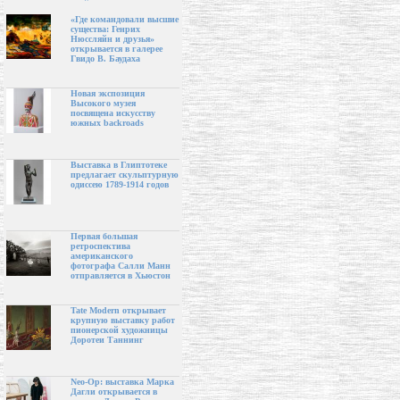
«Где командовали высшие
существа: Генрих
Нюссляйн и друзья»
открывается в галерее
Гвидо В. Баудаха
Новая экспозиция
Высокого музея
посвящена искусству
южных backroads
Выставка в Глиптотеке
предлагает скульптурную
одиссею 1789-1914 годов
Первая большая
ретроспектива
американского
фотографа Салли Манн
отправляется в Хьюстон
Tate Modern открывает
крупную выставку работ
пионерской художницы
Доротеи Таннинг
Neo-Op: выставка Марка
Дагли открывается в