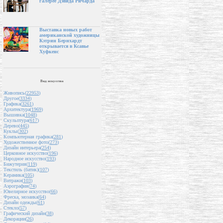
галерее Дэвида Ричарда
Выставка новых работ
американской художницы
Кэтрин Бернхардт
открывается в Ксавье
Хуфкенс
Вид искусства
Живопись(
22953
)
Другое(
3334
)
Графика(
3261
)
Архитектура(
1969
)
Вышивка(
1048
)
Скульптура(
617
)
Дерево(
445
)
Куклы(
302
)
Компьютерная графика(
281
)
Художественное фото(
273
)
Дизайн интерьера(
254
)
Церковное искусство(
196
)
Народное искусство(
193
)
Бижутерия(
119
)
Текстиль (батик)(
107
)
Керамика(
105
)
Витражи(
103
)
Аэрография(
74
)
Ювелирное искусство(
66
)
Фреска, мозаика(
64
)
Дизайн одежды(
61
)
Стекло(
57
)
Графический дизайн(
38
)
Декорации(
26
)