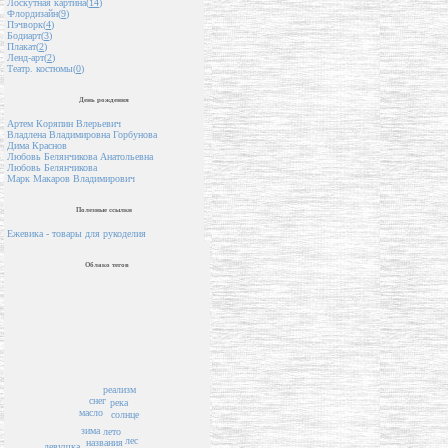
Лоскутная картина(
14
)
Флордизайн(
9
)
Пэчворк(
4
)
Бодиарт(
3
)
Плакат(
2
)
Ленд-арт(
2
)
Театр. костюмы(
0
)
День рождения
Артем Коряпин Влерьевич
Владлена Владимировна Горбунова
Дима Краснов
Любовь Белянчикова Анатольевна
Любовь Белянчикова
Марк Макаров Владимирович
Полезные ссылки
Ежевика - товары для рукоделия
Облако тегов
реализм
снег
река
масло
солнце
зима
лето
лес
названия
девушка