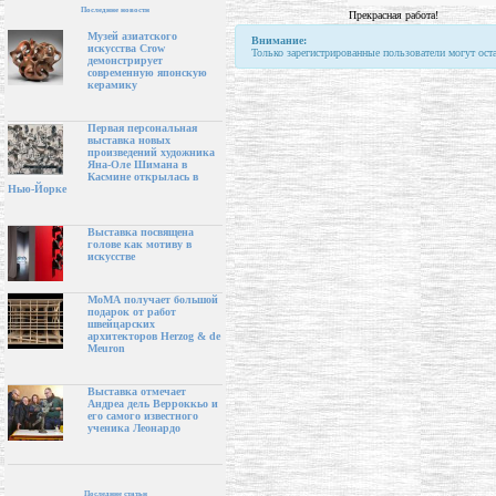
Последние новости
Прекрасная работа!
Музей азиатского
Внимание:
искусства Crow
Только зарегистрированные пользователи могут ост
демонстрирует
современную японскую
керамику
Первая персональная
выставка новых
произведений художника
Яна-Оле Шимана в
Касмине открылась в
Нью-Йорке
Выставка посвящена
голове как мотиву в
искусстве
МоМА получает большой
подарок от работ
швейцарских
архитекторов Herzog & de
Meuron
Выставка отмечает
Андреа дель Верроккьо и
его самого известного
ученика Леонардо
Последние статьи