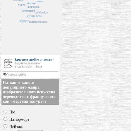
осень
пейзаж
букет
живопись
натюрморт
tegicheskie
небо
купить
Портрет
импрессионизм
Название какого
популярного жанра
изобразительного искусства
переводится с французского
как «мертвая натура»?
Ню
Натюрморт
Пейзаж