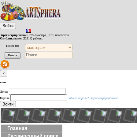
Войти
Зарегистрировано:
[1974] мастера, [373] посетителя.
Опубликовано:
[32814] работы.
Поиск по:
×
Войти
Логин
Пароль
Забыли пароль?
Зарегистрироваться
Войти
Главная
Расширенный поиск