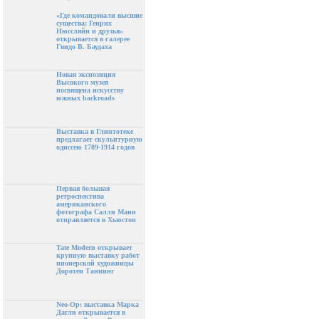
«Где командовали высшие
существа: Генрих
Нюссляйн и друзья»
открывается в галерее
Гвидо В. Баудаха
Новая экспозиция
Высокого музея
посвящена искусству
южных backroads
Выставка в Глиптотеке
предлагает скульптурную
одиссею 1789-1914 годов
Первая большая
ретроспектива
американского
фотографа Салли Манн
отправляется в Хьюстон
Tate Modern открывает
крупную выставку работ
пионерской художницы
Доротеи Таннинг
Neo-Op: выставка Марка
Дагли открывается в