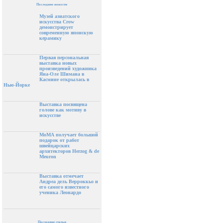
Последние новости
Музей азиатского
искусства Crow
демонстрирует
современную японскую
керамику
Первая персональная
выставка новых
произведений художника
Яна-Оле Шимана в
Касмине открылась в
Нью-Йорке
Выставка посвящена
голове как мотиву в
искусстве
МоМА получает большой
подарок от работ
швейцарских
архитекторов Herzog & de
Meuron
Выставка отмечает
Андреа дель Верроккьо и
его самого известного
ученика Леонардо
Последние статьи