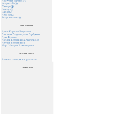
Лоскутная картина(
14
)
Флордизайн(
9
)
Пэчворк(
4
)
Бодиарт(
3
)
Плакат(
2
)
Ленд-арт(
2
)
Театр. костюмы(
0
)
День рождения
Артем Коряпин Влерьевич
Владлена Владимировна Горбунова
Дима Краснов
Любовь Белянчикова Анатольевна
Любовь Белянчикова
Марк Макаров Владимирович
Полезные ссылки
Ежевика - товары для рукоделия
Облако тегов