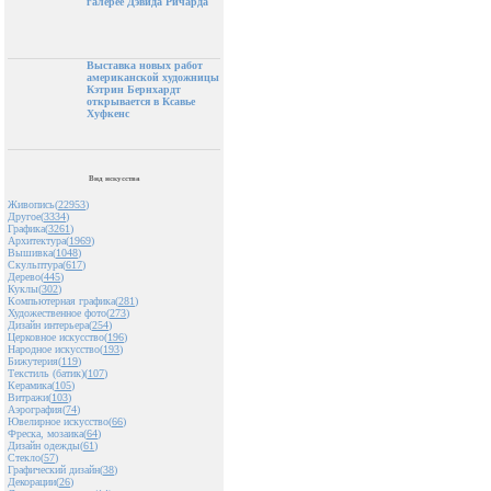
галерее Дэвида Ричарда
Выставка новых работ
американской художницы
Кэтрин Бернхардт
открывается в Ксавье
Хуфкенс
Вид искусства
Живопись(
22953
)
Другое(
3334
)
Графика(
3261
)
Архитектура(
1969
)
Вышивка(
1048
)
Скульптура(
617
)
Дерево(
445
)
Куклы(
302
)
Компьютерная графика(
281
)
Художественное фото(
273
)
Дизайн интерьера(
254
)
Церковное искусство(
196
)
Народное искусство(
193
)
Бижутерия(
119
)
Текстиль (батик)(
107
)
Керамика(
105
)
Витражи(
103
)
Аэрография(
74
)
Ювелирное искусство(
66
)
Фреска, мозаика(
64
)
Дизайн одежды(
61
)
Стекло(
57
)
Графический дизайн(
38
)
Декорации(
26
)