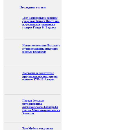
Последние статьи
«Где командовали высшие
существа: Генрих Нюссляйн
и друзья» открывается в
галерее Гвидо В. Баудаха
Новая экспозиция Высокого
музея посвящена искусству
южных backroads
Выставка в Глиптотеке
предлагает скульптурную
одиссею 1789-1914 годов
Первая большая
ретроспектива
американского фотографа
Салли Манн отправляется в
Хьюстон
Tate Modern открывает