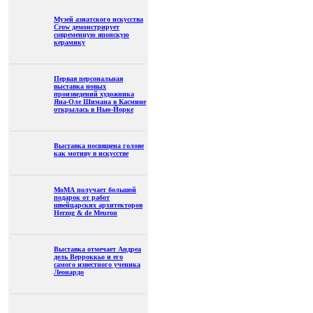
Музей азиатского искусства
Crow демонстрирует
современную японскую
керамику
Первая персональная
выставка новых
произведений художника
Яна-Оле Шимана в Касмине
открылась в Нью-Йорке
Выставка посвящена голове
как мотиву в искусстве
МоМА получает большой
подарок от работ
швейцарских архитекторов
Herzog & de Meuron
Выставка отмечает Андреа
дель Верроккьо и его
самого известного ученика
Леонардо