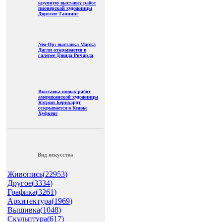
крупную выставку работ
пионерской художницы
Доротеи Таннинг
Neo-Op: выставка Марка
Дагли открывается в
галерее Дэвида Ричарда
Выставка новых работ
американской художницы
Кэтрин Бернхардт
открывается в Ксавье
Хуфкенс
Вид искусства
Живопись(
22953
)
Другое(
3334
)
Графика(
3261
)
Архитектура(
1969
)
Вышивка(
1048
)
Скульптура(
617
)