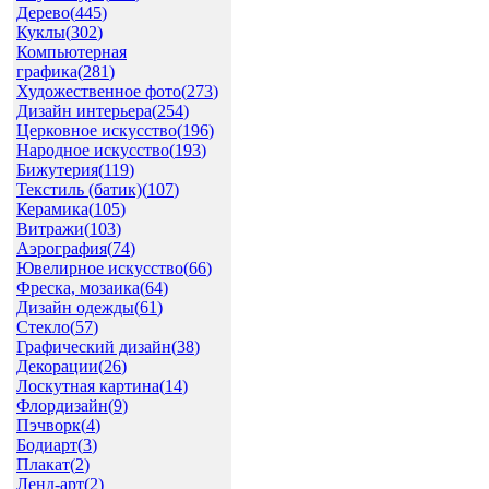
Дерево(
445
)
Куклы(
302
)
Компьютерная
графика(
281
)
Художественное фото(
273
)
Дизайн интерьера(
254
)
Церковное искусство(
196
)
Народное искусство(
193
)
Бижутерия(
119
)
Текстиль (батик)(
107
)
Керамика(
105
)
Витражи(
103
)
Аэрография(
74
)
Ювелирное искусство(
66
)
Фреска, мозаика(
64
)
Дизайн одежды(
61
)
Стекло(
57
)
Графический дизайн(
38
)
Декорации(
26
)
Лоскутная картина(
14
)
Флордизайн(
9
)
Пэчворк(
4
)
Бодиарт(
3
)
Плакат(
2
)
Ленд-арт(
2
)