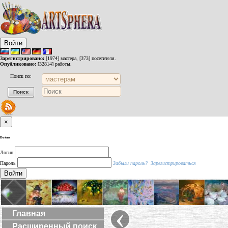
Войти
Зарегистрировано:
[1974] мастера, [373] посетителя.
Опубликовано:
[32814] работы.
Поиск по:
×
Войти
Логин
Пароль
Забыли пароль?
Зарегистрироваться
Войти
‹
Главная
Расширенный поиск