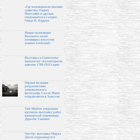
«Где командовали высшие
существа: Генрих
Нюссляйн и друзья»
открывается в галерее
Гвидо В. Баудаха
Новая экспозиция
Высокого музея
посвящена искусству
южных backroads
Выставка в Глиптотеке
предлагает скульптурную
одиссею 1789-1914 годов
Первая большая
ретроспектива
американского
фотографа Салли Манн
отправляется в Хьюстон
Tate Modern открывает
крупную выставку работ
пионерской художницы
Доротеи Таннинг
Neo-Op: выставка Марка
Дагли открывается в