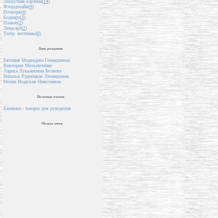
Лоскутная картина(
14
)
Флордизайн(
9
)
Пэчворк(
4
)
Бодиарт(
3
)
Плакат(
2
)
Ленд-арт(
2
)
Театр. костюмы(
0
)
День рождения
Евгения Медведева Геннадиевна
Виктория Мельниченко
Лариса Лукьяновна Беляева
Наталья Рудницкая Леонидовна
Нонна Исадская Николаевна
Полезные ссылки
Ежевика - товары для рукоделия
Облако тегов