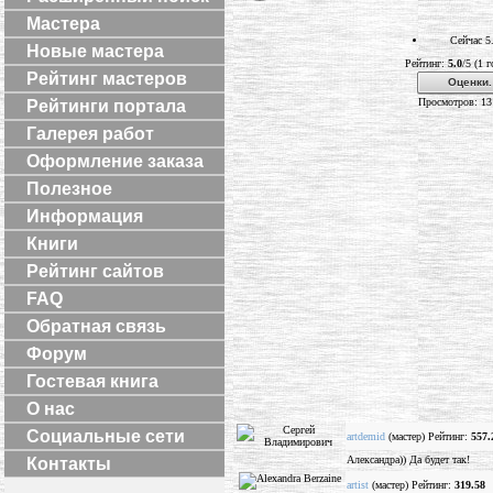
Мастера
Сейчас 5
Новые мастера
Рейтинг:
5.0
/5 (1 г
Рейтинг мастеров
Оценки.
Просмотров: 13
Рейтинги портала
Галерея работ
Оформление заказа
Полезное
Информация
Книги
Рейтинг сайтов
FAQ
Обратная связь
Форум
Гостевая книга
О нас
Социальные сети
artdemid
(мастер) Рейтинг:
557.
Александра)) Да будет так!
Контакты
artist
(мастер) Рейтинг:
319.58