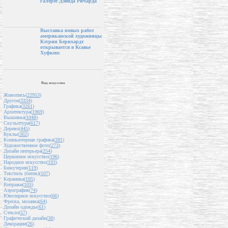
галерее Дэвида Ричарда
Выставка новых работ
американской художницы
Кэтрин Бернхардт
открывается в Ксавье
Хуфкенс
Вид искусства
Живопись(
22953
)
Другое(
3334
)
Графика(
3261
)
Архитектура(
1969
)
Вышивка(
1048
)
Скульптура(
617
)
Дерево(
445
)
Куклы(
302
)
Компьютерная графика(
281
)
Художественное фото(
273
)
Дизайн интерьера(
254
)
Церковное искусство(
196
)
Народное искусство(
193
)
Бижутерия(
119
)
Текстиль (батик)(
107
)
Керамика(
105
)
Витражи(
103
)
Аэрография(
74
)
Ювелирное искусство(
66
)
Фреска, мозаика(
64
)
Дизайн одежды(
61
)
Стекло(
57
)
Графический дизайн(
38
)
Декорации(
26
)