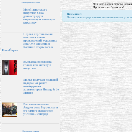
Последние новости
Для исполнения любого желани
Пусть мечты сбываются!
Музей азиатского
искусства Crow
Внимание:
демонстрирует
Только зарегистрированные пользователи могут ост
современную японскую
керамику
Первая персональная
выставка новых
произведений художника
Яна-Оле Шимана в
Касмине открылась в
Нью-Йорке
Выставка посвящена
голове как мотиву в
искусстве
МоМА получает большой
подарок от работ
швейцарских
архитекторов Herzog & de
Meuron
Выставка отмечает
Андреа дель Верроккьо и
его самого известного
ученика Леонардо
Последние статьи