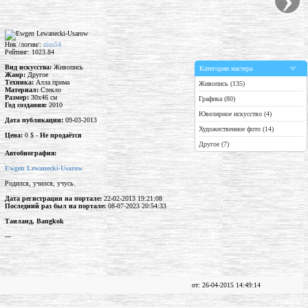
Ник /логин/:
zius54
Рейтинг: 1023.84
Вид искусства:
Живопись
Категории мастера
Жанр:
Другое
Техника:
Алла прима
Живопись (135)
Материал:
Стекло
Размер:
30x46 см
Графика (80)
Год создания:
2010
Ювелирное искусство (4)
Дата публикации:
09-03-2013
Художественное фото (14)
Цена:
0 $ -
Не продаётся
Другое (7)
Автобиография:
Ewgen Lewanecki-Usarow
Родился, учился, учусь.
Дата регистрации на портале:
22-02-2013 19:21:08
Последний раз был на портале:
08-07-2023 20:54:33
Таиланд, Bangkok
---
от: 26-04-2015 14:49:14