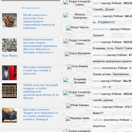
zius54
(мастер) Рейтинг:
1023.8
Последние новости
Спасибо, Душан!
Музей азиатского
nataliya
(мастер) Рейтинг:
845.0
искусства Crow
демонстрирует
эх...РОДИНА!!!!!
современную японскую
керамику
dusanvukovic
(мастер) Рейтинг:
Здорово!
Первая персональная
zius54
(мастер) Рейтинг:
1023.8
выставка новых
произведений художника
Владимир, Алла, Ольга! Спаси
Яна-Оле Шимана в
Касмине открылась в
semenovna
(мастер) Рейтинг:
47
Нью-Йорке
интересно,оригинально,нравитс
Выставка посвящена
allaalla
(посетитель) Рейтинг:
1.
голове как мотиву в
искусстве
Горная долина. Оригинально.
artvek
(мастер) Рейтинг:
564.39
МоМА получает большой
...........!!!! +5!
подарок от работ
швейцарских
zius54
(мастер) Рейтинг:
1023.8
архитекторов Herzog & de
Meuron
спасибо дорогие
bakaeva
(мастер) Рейтинг:
273.7
Выставка отмечает
Андреа дель Верроккьо и
Живо!!!!
его самого известного
ученика Леонардо
nadyaEk
(посетитель) Рейтинг:
творчески