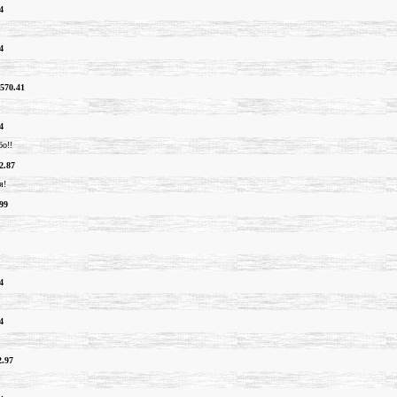
4
4
570.41
4
бо!!
2.87
я!
99
4
4
2.97