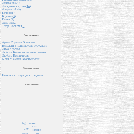
Декорации(
26
)
Лоскутная картина(
14
)
Флордизайн(
9
)
Пэчворк(
4
)
Бодиарт(
3
)
Плакат(
2
)
Ленд-арт(
2
)
Театр. костюмы(
0
)
День рождения
Артем Коряпин Влерьевич
Владлена Владимировна Горбунова
Дима Краснов
Любовь Белянчикова Анатольевна
Любовь Белянчикова
Марк Макаров Владимирович
Полезные ссылки
Ежевика - товары для рукоделия
Облако тегов
tegicheskie
зима
снег
солнце
осень
лес