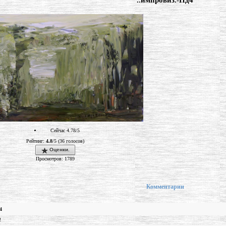
"..импровиз.-Нд4"
Сейчас 4.78/5
Рейтинг:
4.8
/5 (36 голосов)
Оценки.
Просмотров: 1789
Комментарии
4
!