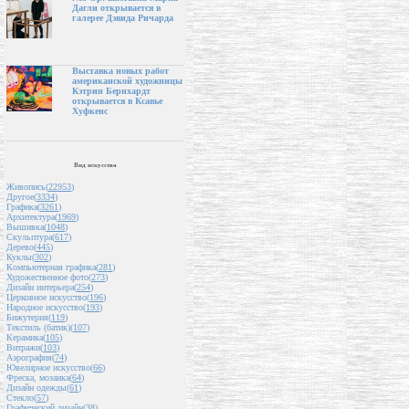
Дагли открывается в
галерее Дэвида Ричарда
Выставка новых работ
американской художницы
Кэтрин Бернхардт
открывается в Ксавье
Хуфкенс
Вид искусства
Живопись(
22953
)
Другое(
3334
)
Графика(
3261
)
Архитектура(
1969
)
Вышивка(
1048
)
Скульптура(
617
)
Дерево(
445
)
Куклы(
302
)
Компьютерная графика(
281
)
Художественное фото(
273
)
Дизайн интерьера(
254
)
Церковное искусство(
196
)
Народное искусство(
193
)
Бижутерия(
119
)
Текстиль (батик)(
107
)
Керамика(
105
)
Витражи(
103
)
Аэрография(
74
)
Ювелирное искусство(
66
)
Фреска, мозаика(
64
)
Дизайн одежды(
61
)
Стекло(
57
)
Графический дизайн(
38
)