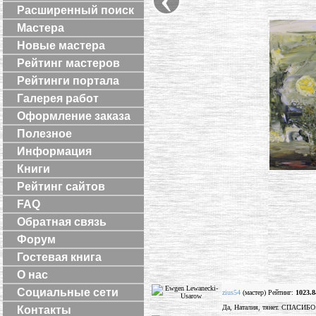
Расширенный поиск
Мастера
Новые мастера
Рейтинг мастеров
Рейтинги портала
Галерея работ
Оформление заказа
Полезное
Информация
Книги
Рейтинг сайтов
FAQ
Обратная связь
Форум
Гостевая книга
О нас
Социальные сети
zius54
(мастер) Рейтинг:
1023.8
Да, Наталия, тянет. СПАСИБО
Контакты