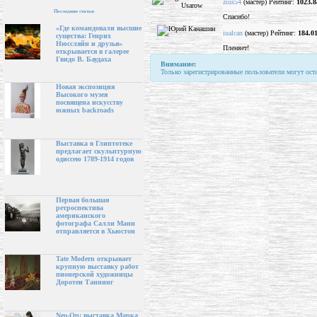
zius54
(мастер) Рейтинг:
1023.8
Последние статьи
Спасибо!
«Где командовали высшие
iualcan
(мастер) Рейтинг:
184.0
существа: Генрих
Нюссляйн и друзья»
Пленяет!
открывается в галерее
Гвидо В. Баудаха
Внимание:
Только зарегистрированные пользователи могут ост
Новая экспозиция
Высокого музея
посвящена искусству
южных backroads
Выставка в Глиптотеке
предлагает скульптурную
одиссею 1789-1914 годов
Первая большая
ретроспектива
американского
фотографа Салли Манн
отправляется в Хьюстон
Tate Modern открывает
крупную выставку работ
пионерской художницы
Доротеи Таннинг
Neo-Op: выставка Марка