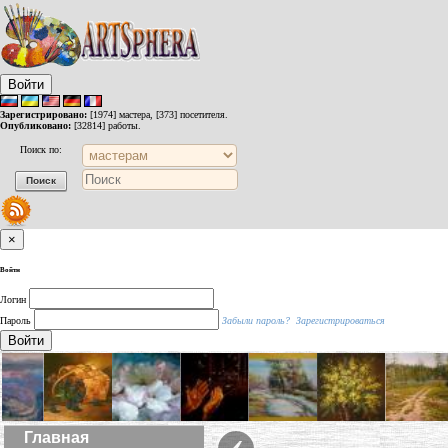
Войти
Зарегистрировано:
[1974] мастера, [373] посетителя.
Опубликовано:
[32814] работы.
Поиск по:
×
Войти
Логин
Пароль
Забыли пароль?
Зарегистрироваться
Войти
‹
Главная