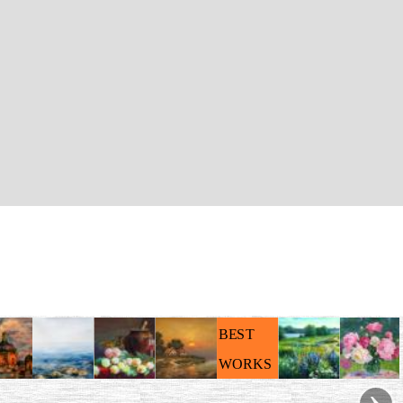
BEST
WORKS
›