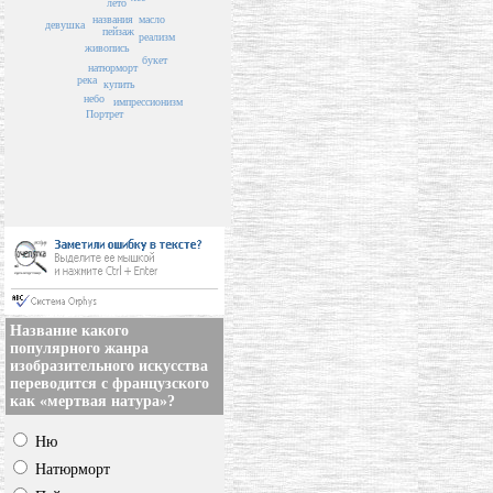
лето
названия
масло
девушка
пейзаж
реализм
живопись
букет
натюрморт
река
купить
небо
импрессионизм
Портрет
Название какого
популярного жанра
изобразительного искусства
переводится с французского
как «мертвая натура»?
Ню
Натюрморт