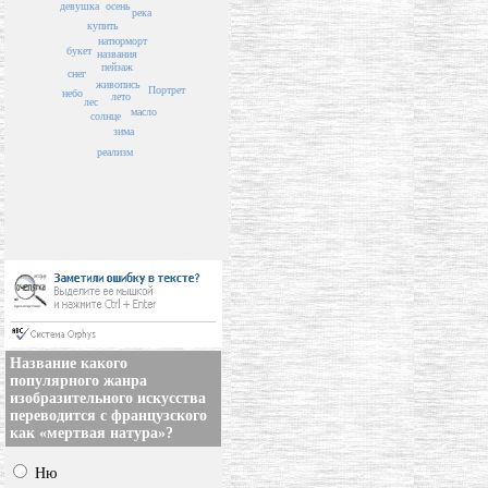
девушка
осень
река
купить
натюрморт
букет
названия
пейзаж
снег
живопись
Портрет
небо
лето
лес
масло
солнце
зима
реализм
Название какого
популярного жанра
изобразительного искусства
переводится с французского
как «мертвая натура»?
Ню