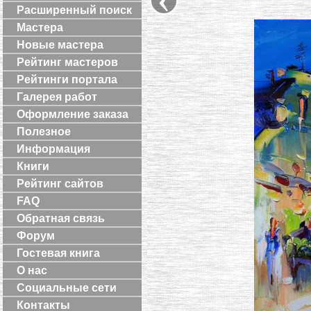
Расширенный поиск
Мастера
Новые мастера
Рейтинг мастеров
Рейтинги портала
Галерея работ
Оформление заказа
Полезное
Информация
Книги
Рейтинг сайтов
FAQ
Обратная связь
Форум
Гостевая книга
О нас
Социальные сети
Контакты