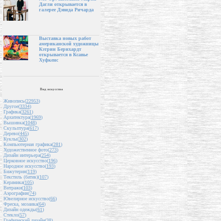
Дагли открывается в
галерее Дэвида Ричарда
Выставка новых работ
американской художницы
Кэтрин Бернхардт
открывается в Ксавье
Хуфкенс
Вид искусства
Живопись(
22953
)
Другое(
3334
)
Графика(
3261
)
Архитектура(
1969
)
Вышивка(
1048
)
Скульптура(
617
)
Дерево(
445
)
Куклы(
302
)
Компьютерная графика(
281
)
Художественное фото(
273
)
Дизайн интерьера(
254
)
Церковное искусство(
196
)
Народное искусство(
193
)
Бижутерия(
119
)
Текстиль (батик)(
107
)
Керамика(
105
)
Витражи(
103
)
Аэрография(
74
)
Ювелирное искусство(
66
)
Фреска, мозаика(
64
)
Дизайн одежды(
61
)
Стекло(
57
)
Графический дизайн(
38
)