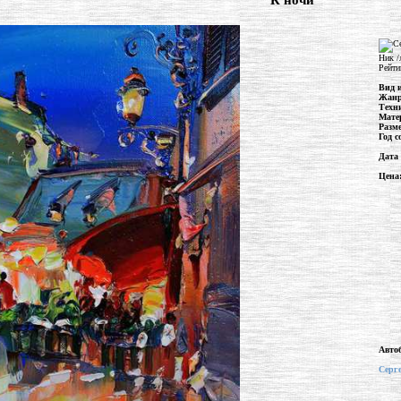
"К ночи"
Ник /
Рейти
Вид 
Жан
Техн
Мате
Разм
Год с
Дата
Цена
Авто
Серг