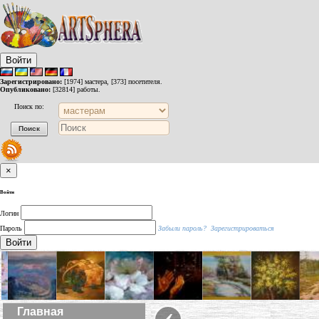
Войти
Зарегистрировано:
[1974] мастера, [373] посетителя.
Опубликовано:
[32814] работы.
Поиск по:
×
Войти
Логин
Пароль
Забыли пароль?
Зарегистрироваться
Войти
‹
Главная