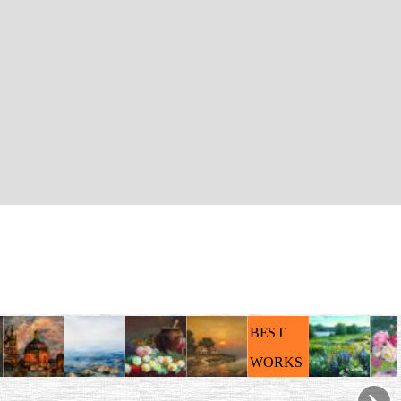
BEST
WORKS
›