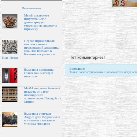
Последние новости
Музей азиатского
искусства Crow
демонстрирует
современную японскую
керамику
Первая персональная
выставка новых
произведений художника
Яна-Оле Шимана в
Касмине открылась в
Нет комментариев!
Нью-Йорке
Внимание:
Выставка посвящена
Только зарегистрированные пользователи могут ост
голове как мотиву в
искусстве
МоМА получает большой
подарок от работ
швейцарских
архитекторов Herzog & de
Meuron
Выставка отмечает
Андреа дель Верроккьо и
его самого известного
ученика Леонардо