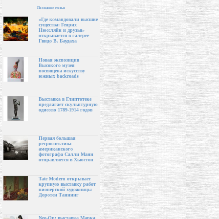
Последние статьи
«Где командовали высшие
существа: Генрих
Нюссляйн и друзья»
открывается в галерее
Гвидо В. Баудаха
Новая экспозиция
Высокого музея
посвящена искусству
южных backroads
Выставка в Глиптотеке
предлагает скульптурную
одиссею 1789-1914 годов
Первая большая
ретроспектива
американского
фотографа Салли Манн
отправляется в Хьюстон
Tate Modern открывает
крупную выставку работ
пионерской художницы
Доротеи Таннинг
Neo-Op: выставка Марка