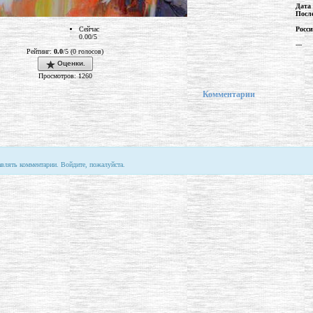
Дата
Посл
Росс
Сейчас
0.00/5
---
Рейтинг:
0.0
/5 (0 голосов)
Оценки.
Просмотров: 1260
Комментарии
авлять комментарии. Войдите, пожалуйста.