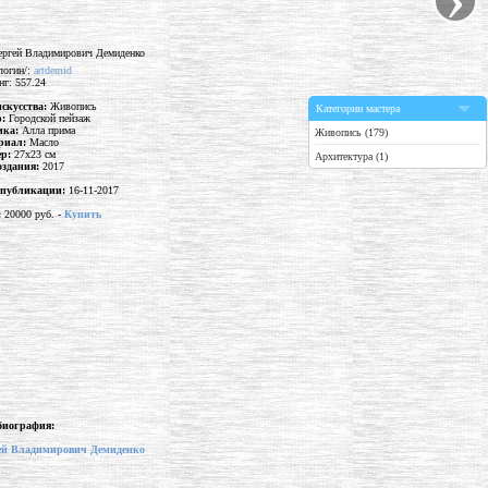
логин/:
artdemid
нг: 557.24
искусства:
Живопись
Категории мастера
р:
Городской пейзаж
ика:
Алла прима
Живопись (179)
риал:
Масло
ер:
27x23 см
Архитектура (1)
оздания:
2017
 публикации:
16-11-2017
:
20000 руб. -
Купить
биография:
ей Владимирович Демиденко