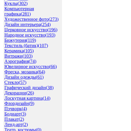
Куклы(
302
)
Компьютерная
графика(
281
)
Художественное фото(
273
)
Дизайн интерьера(
254
)
Церковное искусство(
196
)
Народное искусство(
193
)
Бижутерия(
119
)
Текстиль (батик)(
107
)
Керамика(
105
)
Витражи(
103
)
Аэрография(
74
)
Ювелирное искусство(
66
)
Фреска, мозаика(
64
)
Дизайн одежды(
61
)
Стекло(
57
)
Графический дизайн(
38
)
Декорации(
26
)
Лоскутная картина(
14
)
Флордизайн(
9
)
Пэчворк(
4
)
Бодиарт(
3
)
Плакат(
2
)
Ленд-арт(
2
)
Театр. костюмы(
0
)