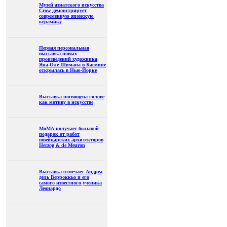
Музей азиатского искусства
Crow демонстрирует
современную японскую
керамику
Первая персональная
выставка новых
произведений художника
Яна-Оле Шимана в Касмине
открылась в Нью-Йорке
Выставка посвящена голове
как мотиву в искусстве
МоМА получает большой
подарок от работ
швейцарских архитекторов
Herzog & de Meuron
Выставка отмечает Андреа
дель Верроккьо и его
самого известного ученика
Леонардо