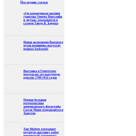
Последние статьи
«Где командовали высшие
существа: Генрих Нюссляйн
и друзья» открывается в
галерее Гвидо В. Баудаха
Новая экспозиция Высокого
музея посвящена искусству
южных backroads
Выставка в Глиптотеке
предлагает скульптурную
одиссею 1789-1914 годов
Первая большая
ретроспектива
американского фотографа
Салли Манн отправляется в
Хьюстон
Tate Modern открывает
крупную выставку работ
пионерской художницы