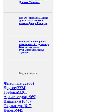
Доротеи Таннинг
Neo-Op: выставка Марка
Дагли открывается в
галерее Дэвида Ричарда
Выставка новых работ
американской художницы
Кэтрин Бернхардт
открывается в Ксавье
Хуфкенс
Вид искусства
Живопись(
22953
)
Другое(
3334
)
Графика(
3261
)
Архитектура(
1969
)
Вышивка(
1048
)
Скульптура(
617
)
Дерево(
445
)