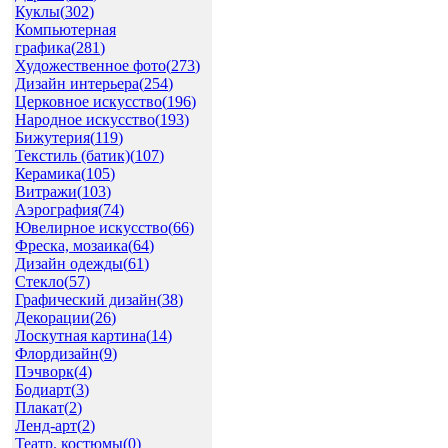
Куклы(
302
)
Компьютерная
графика(
281
)
Художественное фото(
273
)
Дизайн интерьера(
254
)
Церковное искусство(
196
)
Народное искусство(
193
)
Бижутерия(
119
)
Текстиль (батик)(
107
)
Керамика(
105
)
Витражи(
103
)
Аэрография(
74
)
Ювелирное искусство(
66
)
Фреска, мозаика(
64
)
Дизайн одежды(
61
)
Стекло(
57
)
Графический дизайн(
38
)
Декорации(
26
)
Лоскутная картина(
14
)
Флордизайн(
9
)
Пэчворк(
4
)
Бодиарт(
3
)
Плакат(
2
)
Ленд-арт(
2
)
Театр. костюмы(
0
)