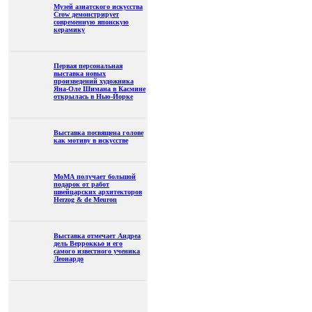
Музей азиатского искусства
Crow демонстрирует
современную японскую
керамику
Первая персональная
выставка новых
произведений художника
Яна-Оле Шимана в Касмине
открылась в Нью-Йорке
Выставка посвящена голове
как мотиву в искусстве
МоМА получает большой
подарок от работ
швейцарских архитекторов
Herzog & de Meuron
Выставка отмечает Андреа
дель Верроккьо и его
самого известного ученика
Леонардо