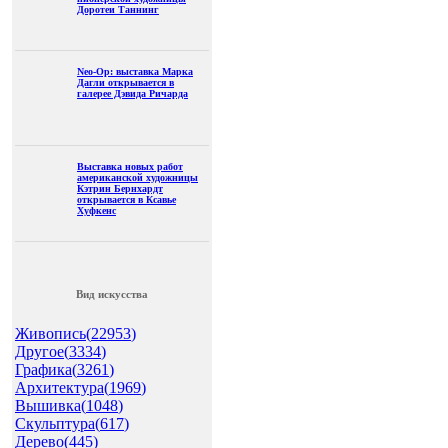
Доротеи Таннинг
Neo-Op: выставка Марка
Дагли открывается в
галерее Дэвида Ричарда
Выставка новых работ
американской художницы
Кэтрин Бернхардт
открывается в Ксавье
Хуфкенс
Вид искусства
Живопись(
22953
)
Другое(
3334
)
Графика(
3261
)
Архитектура(
1969
)
Вышивка(
1048
)
Скульптура(
617
)
Дерево(
445
)