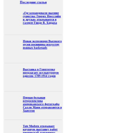
Последние статьи
«Где командовали высшие
существа: Генрих Нюссляйн
и друзья» открывается в
галерее Гвидо В. Баудаха
Новая экспозиция Высокого
музея посвящена искусству
южных backroads
Выставка в Глиптотеке
предлагает скульптурную
одиссею 1789-1914 годов
Первая большая
ретроспектива
американского фотографа
Салли Манн отправляется в
Хьюстон
Tate Modern открывает
крупную выставку работ
пионерской художницы