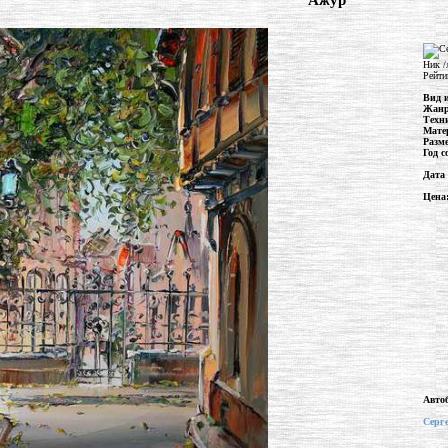
"Ажур"
Ник /
Рейти
Вид 
Жан
Техн
Мате
Разм
Год с
Дата
Цена
Авто
Серг