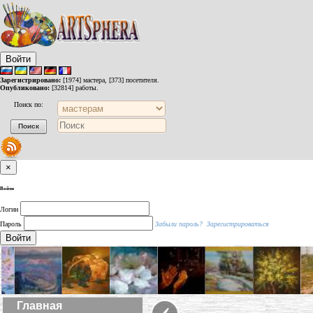
Войти
Зарегистрировано:
[1974] мастера, [373] посетителя.
Опубликовано:
[32814] работы.
Поиск по:
×
Войти
Логин
Пароль
Забыли пароль?
Зарегистрироваться
Войти
‹
Главная