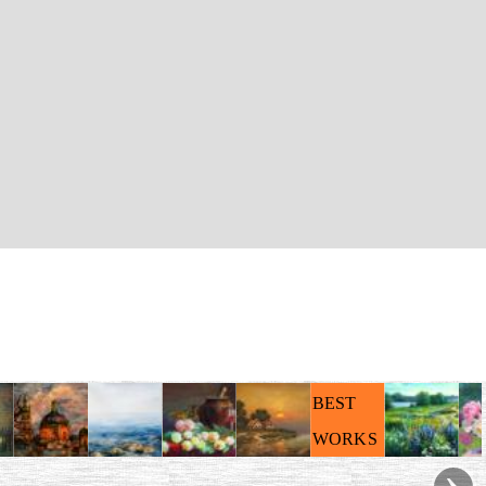
BEST
WORKS
›