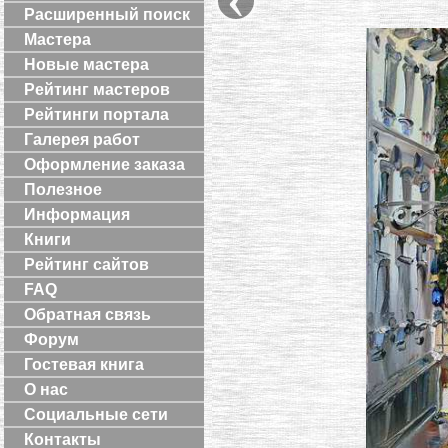
Расширенный поиск
Мастера
Новые мастера
Рейтинг мастеров
Рейтинги портала
Галерея работ
Оформление заказа
Полезное
Информация
Книги
Рейтинг сайтов
FAQ
Обратная связь
Форум
Гостевая книга
О нас
Социальные сети
Контакты