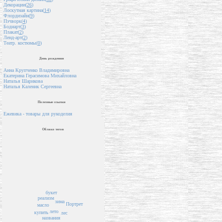
Декорации(
26
)
Лоскутная картина(
14
)
Флордизайн(
9
)
Пэчворк(
4
)
Бодиарт(
3
)
Плакат(
2
)
Ленд-арт(
2
)
Театр. костюмы(
0
)
День рождения
Анна Крупченко Владимировна
Екатерина Герасимова Михайловна
Наталья Шарикова
Наталья Каленик Сергеевна
Полезные ссылки
Ежевика - товары для рукоделия
Облако тегов
букет
реализм
зима
Портрет
масло
лето
купить
лес
названия