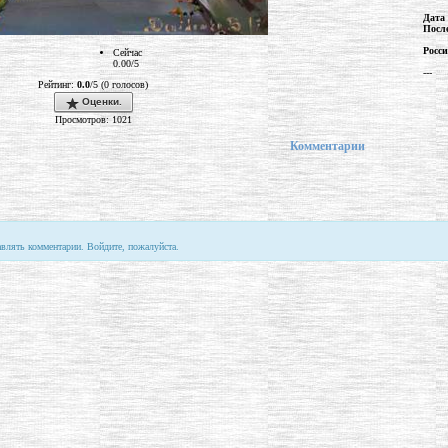
Дата
Посл
Росс
Сейчас
0.00/5
---
Рейтинг:
0.0
/5 (0 голосов)
Оценки.
Просмотров: 1021
Комментарии
авлять комментарии. Войдите, пожалуйста.