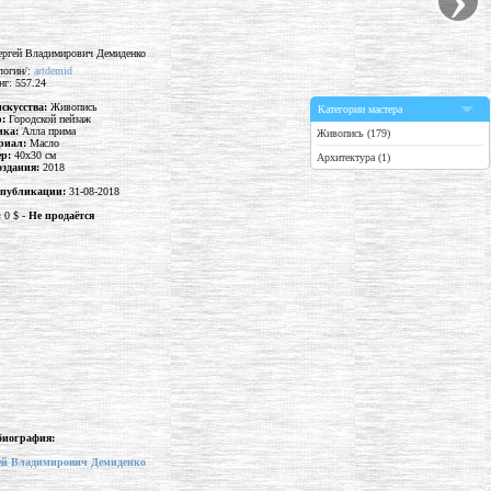
логин/:
artdemid
нг: 557.24
искусства:
Живопись
Категории мастера
р:
Городской пейзаж
ика:
Алла прима
Живопись (179)
риал:
Масло
ер:
40x30 см
Архитектура (1)
оздания:
2018
 публикации:
31-08-2018
:
0 $ -
Не продаётся
биография:
ей Владимирович Демиденко