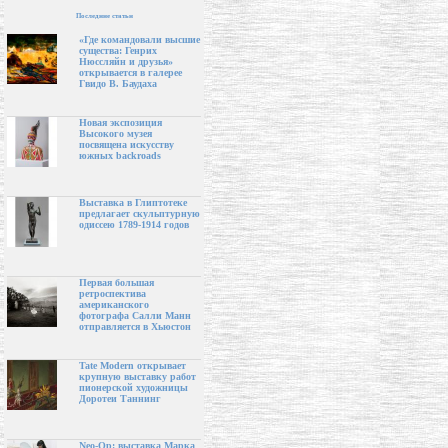
Последние статьи
«Где командовали высшие
существа: Генрих
Нюссляйн и друзья»
открывается в галерее
Гвидо В. Баудаха
Новая экспозиция
Высокого музея
посвящена искусству
южных backroads
Выставка в Глиптотеке
предлагает скульптурную
одиссею 1789-1914 годов
Первая большая
ретроспектива
американского
фотографа Салли Манн
отправляется в Хьюстон
Tate Modern открывает
крупную выставку работ
пионерской художницы
Доротеи Таннинг
Neo-Op: выставка Марка