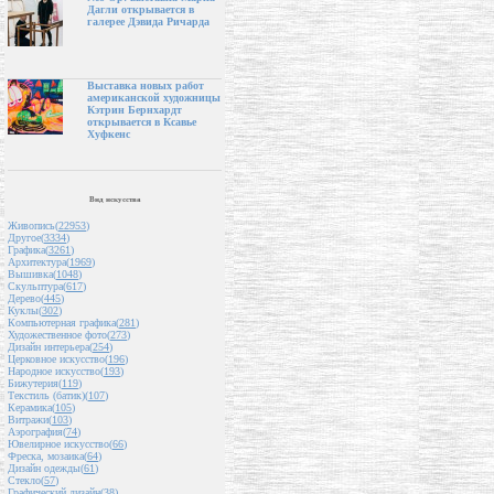
Дагли открывается в
галерее Дэвида Ричарда
Выставка новых работ
американской художницы
Кэтрин Бернхардт
открывается в Ксавье
Хуфкенс
Вид искусства
Живопись(
22953
)
Другое(
3334
)
Графика(
3261
)
Архитектура(
1969
)
Вышивка(
1048
)
Скульптура(
617
)
Дерево(
445
)
Куклы(
302
)
Компьютерная графика(
281
)
Художественное фото(
273
)
Дизайн интерьера(
254
)
Церковное искусство(
196
)
Народное искусство(
193
)
Бижутерия(
119
)
Текстиль (батик)(
107
)
Керамика(
105
)
Витражи(
103
)
Аэрография(
74
)
Ювелирное искусство(
66
)
Фреска, мозаика(
64
)
Дизайн одежды(
61
)
Стекло(
57
)
Графический дизайн(
38
)