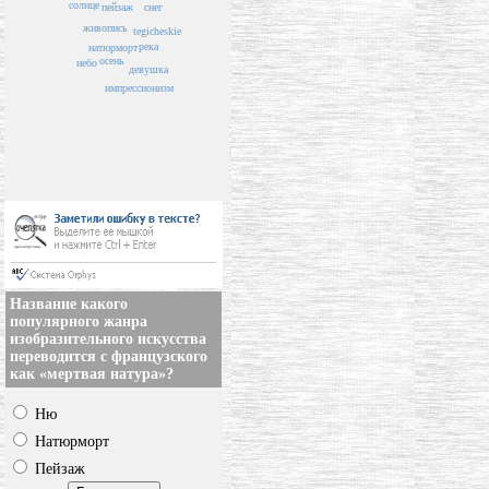
солнце
снег
пейзаж
живопись
tegicheskie
река
натюрморт
осень
небо
девушка
импрессионизм
Название какого
популярного жанра
изобразительного искусства
переводится с французского
как «мертвая натура»?
Ню
Натюрморт
Пейзаж