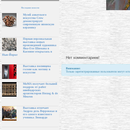
Последние новости
Музей азиатского
искусства Crow
демонстрирует
современную японскую
керамику
Первая персональная
выставка новых
произведений художника
Яна-Оле Шимана в
Касмине открылась в
Нью-Йорке
Нет комментариев!
Выставка посвящена
Внимание:
голове как мотиву в
Только зарегистрированные пользователи могут ост
искусстве
МоМА получает большой
подарок от работ
швейцарских
архитекторов Herzog & de
Meuron
Выставка отмечает
Андреа дель Верроккьо и
его самого известного
ученика Леонардо