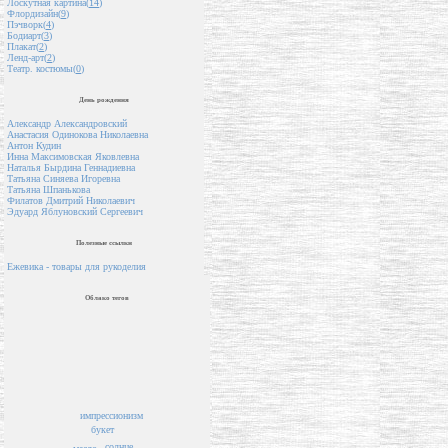
Лоскутная картина(
14
)
Флордизайн(
9
)
Пэчворк(
4
)
Бодиарт(
3
)
Плакат(
2
)
Ленд-арт(
2
)
Театр. костюмы(
0
)
День рождения
Александр Александровский
Анастасия Одинокова Николаевна
Антон Кудин
Инна Максимовская Яковлевна
Наталья Бырдина Геннадиевна
Татьяна Синяева Игоревна
Татьяна Шпанькова
Филатов Дмитрий Николаевич
Эдуард Яблуновский Сергеевич
Полезные ссылки
Ежевика - товары для рукоделия
Облако тегов
импрессионизм
букет
солнце