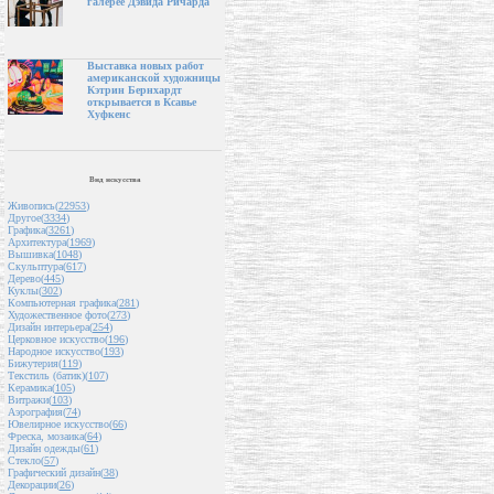
галерее Дэвида Ричарда
Выставка новых работ
американской художницы
Кэтрин Бернхардт
открывается в Ксавье
Хуфкенс
Вид искусства
Живопись(
22953
)
Другое(
3334
)
Графика(
3261
)
Архитектура(
1969
)
Вышивка(
1048
)
Скульптура(
617
)
Дерево(
445
)
Куклы(
302
)
Компьютерная графика(
281
)
Художественное фото(
273
)
Дизайн интерьера(
254
)
Церковное искусство(
196
)
Народное искусство(
193
)
Бижутерия(
119
)
Текстиль (батик)(
107
)
Керамика(
105
)
Витражи(
103
)
Аэрография(
74
)
Ювелирное искусство(
66
)
Фреска, мозаика(
64
)
Дизайн одежды(
61
)
Стекло(
57
)
Графический дизайн(
38
)
Декорации(
26
)