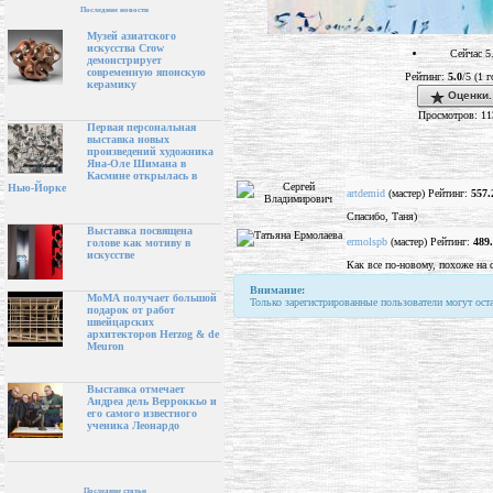
Последние новости
Музей азиатского
искусства Crow
Сейчас 5
демонстрирует
современную японскую
Рейтинг:
5.0
/5 (1 г
керамику
Оценки.
Просмотров: 11
Первая персональная
выставка новых
произведений художника
Яна-Оле Шимана в
Касмине открылась в
Нью-Йорке
artdemid
(мастер) Рейтинг:
557.
Спасибо, Таня)
Выставка посвящена
ermolspb
(мастер) Рейтинг:
489
голове как мотиву в
искусстве
Как все по-новому, похоже на 
Внимание:
МоМА получает большой
Только зарегистрированные пользователи могут ост
подарок от работ
швейцарских
архитекторов Herzog & de
Meuron
Выставка отмечает
Андреа дель Верроккьо и
его самого известного
ученика Леонардо
Последние статьи