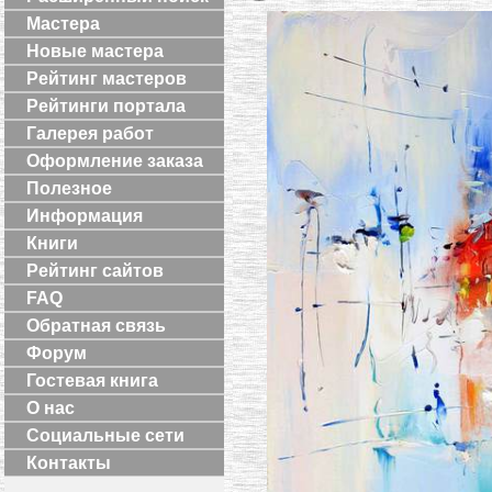
Мастера
Новые мастера
Рейтинг мастеров
Рейтинги портала
Галерея работ
Оформление заказа
Полезное
Информация
Книги
Рейтинг сайтов
FAQ
Обратная связь
Форум
Гостевая книга
О нас
Социальные сети
Контакты