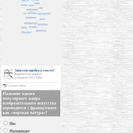
масло
зима
осень
лето
снег
живопись
пейзаж
лес
tegicheskie
названия
река
натюрморт
реализм
купить
небо
девушка
Портрет
Название какого
популярного жанра
изобразительного искусства
переводится с французского
как «мертвая натура»?
Ню
Натюрморт