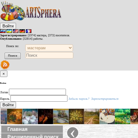
Войти
Зарегистрировано:
[1974] мастера, [373] посетителя.
Опубликовано:
[32814] работы.
Поиск по:
×
Войти
Логин
Пароль
Забыли пароль?
Зарегистрироваться
Войти
‹
Главная
Расширенный поиск