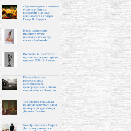
«Где командовали высшие
существа: Генрих
Нюссляйн и друзья»
открывается в галерее
Гвидо В. Баудаха
Новая экспозиция
Высокого музея
посвящена искусству
южных backroads
Выставка в Глиптотеке
предлагает скульптурную
одиссею 1789-1914 годов
Первая большая
ретроспектива
американского
фотографа Салли Манн
отправляется в Хьюстон
Tate Modern открывает
крупную выставку работ
пионерской художницы
Доротеи Таннинг
Neo-Op: выставка Марка
Дагли открывается в