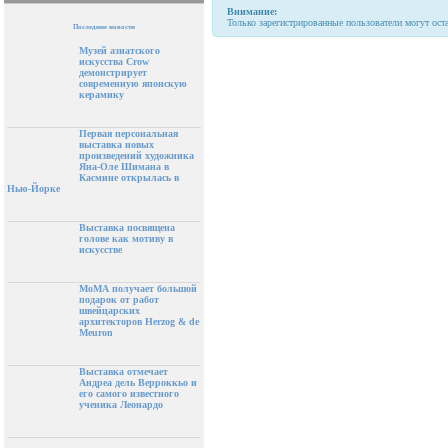
Внимание:
Только зарегистрированные пользователи могут ост
Последние новости
Музей азиатского
искусства Crow
демонстрирует
современную японскую
керамику
Первая персональная
выставка новых
произведений художника
Яна-Оле Шимана в
Касмине открылась в
Нью-Йорке
Выставка посвящена
голове как мотиву в
искусстве
МоМА получает большой
подарок от работ
швейцарских
архитекторов Herzog & de
Meuron
Выставка отмечает
Андреа дель Верроккьо и
его самого известного
ученика Леонардо