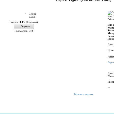
"Серия: Один день весны. Обед"
Сейчас
Ник /
0.00/5
Рейти
Рейтинг:
0.0
/5 (0 голосов)
Вид 
Оценки.
Жан
Техн
Просмотров: 773
Мате
Разм
Год с
Дата
Цена
Авто
Серг
Дата
Посл
Росс
---
Комментарии