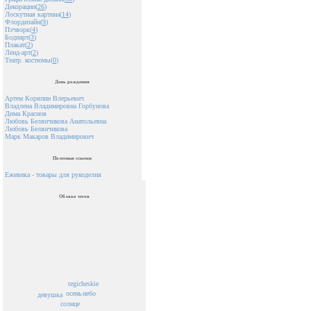
Декорации(
26
)
Лоскутная картина(
14
)
Флордизайн(
9
)
Пэчворк(
4
)
Бодиарт(
3
)
Плакат(
2
)
Ленд-арт(
2
)
Театр. костюмы(
0
)
День рождения
Артем Коряпин Влерьевич
Владлена Владимировна Горбунова
Дима Краснов
Любовь Белянчикова Анатольевна
Любовь Белянчикова
Марк Макаров Владимирович
Полезные ссылки
Ежевика - товары для рукоделия
Облако тегов
tegicheskie
осень
небо
девушка
солнце