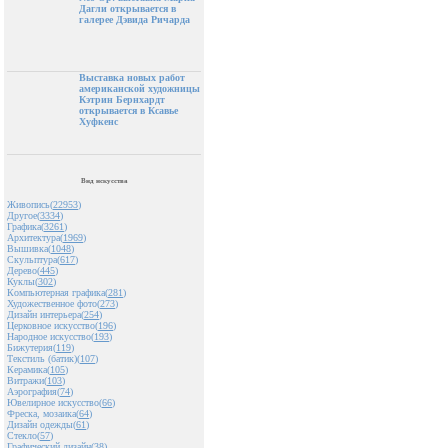
Дагли открывается в
галерее Дэвида Ричарда
Выставка новых работ
американской художницы
Кэтрин Бернхардт
открывается в Ксавье
Хуфкенс
Вид искусства
Живопись(
22953
)
Другое(
3334
)
Графика(
3261
)
Архитектура(
1969
)
Вышивка(
1048
)
Скульптура(
617
)
Дерево(
445
)
Куклы(
302
)
Компьютерная графика(
281
)
Художественное фото(
273
)
Дизайн интерьера(
254
)
Церковное искусство(
196
)
Народное искусство(
193
)
Бижутерия(
119
)
Текстиль (батик)(
107
)
Керамика(
105
)
Витражи(
103
)
Аэрография(
74
)
Ювелирное искусство(
66
)
Фреска, мозаика(
64
)
Дизайн одежды(
61
)
Стекло(
57
)
Графический дизайн(
38
)