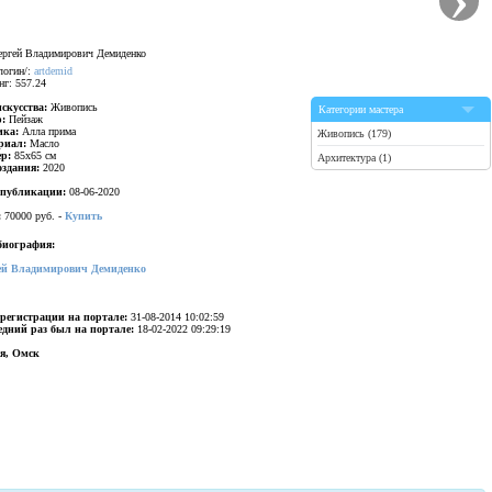
логин/:
artdemid
нг: 557.24
искусства:
Живопись
Категории мастера
р:
Пейзаж
ика:
Алла прима
Живопись (179)
риал:
Масло
ер:
85x65 см
Архитектура (1)
оздания:
2020
 публикации:
08-06-2020
:
70000 руб. -
Купить
биография:
ей Владимирович Демиденко
 регистрации на портале:
31-08-2014 10:02:59
едний раз был на портале:
18-02-2022 09:29:19
ия, Омск