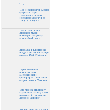
Последние статьи
«Где командовали высшие
существа: Генрих
Нюссляйн и друзья»
открывается в галерее
Гвидо В. Баудаха
Новая экспозиция
Высокого музея
посвящена искусству
южных backroads
Выставка в Глиптотеке
предлагает скульптурную
одиссею 1789-1914 годов
Первая большая
ретроспектива
американского
фотографа Салли Манн
отправляется в Хьюстон
Tate Modern открывает
крупную выставку работ
пионерской художницы
Доротеи Таннинг
Neo-Op: выставка Марка