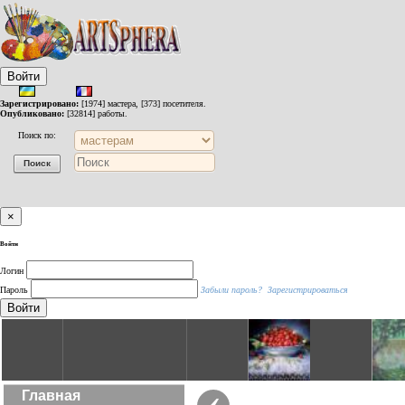
Войти
Зарегистрировано:
[1974] мастера, [373] посетителя.
Опубликовано:
[32814] работы.
Поиск по:
×
Войти
Логин
Пароль
Забыли пароль?
Зарегистрироваться
Войти
‹
Главная