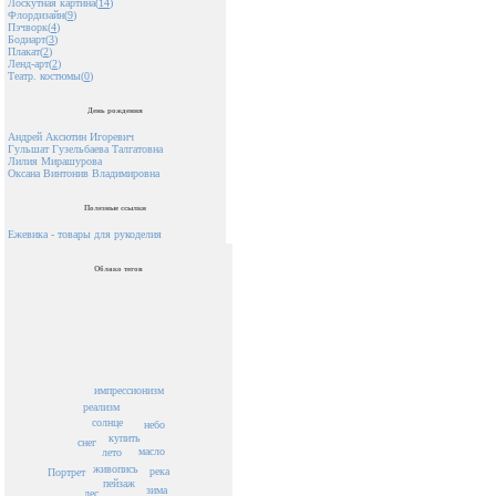
Лоскутная картина(
14
)
Флордизайн(
9
)
Пэчворк(
4
)
Бодиарт(
3
)
Плакат(
2
)
Ленд-арт(
2
)
Театр. костюмы(
0
)
День рождения
Андрей Аксютин Игоревич
Гульшат Гузельбаева Талгатовна
Лилия Мирашурова
Оксана Винтонив Владимировна
Полезные ссылки
Ежевика - товары для рукоделия
Облако тегов
импрессионизм
реализм
солнце
небо
купить
снег
масло
лето
живопись
река
Портрет
пейзаж
зима
лес