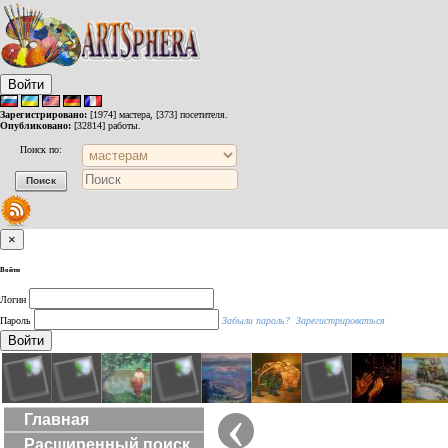
Войти
Зарегистрировано:
[1974] мастера, [373] посетителя.
Опубликовано:
[32814] работы.
Поиск по:
×
Войти
Логин
Пароль
Забыли пароль?
Зарегистрироваться
Войти
‹
Главная
Расширенный поиск