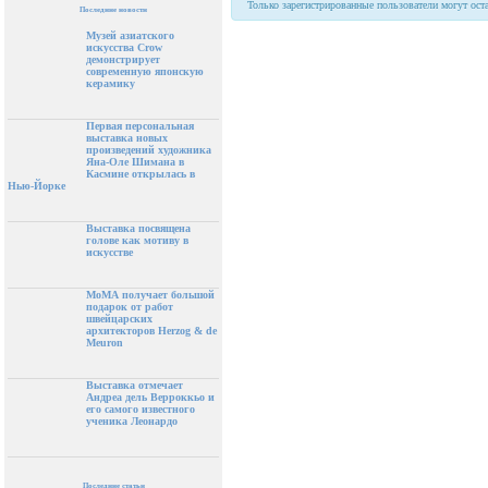
Только зарегистрированные пользователи могут ост
Последние новости
Музей азиатского
искусства Crow
демонстрирует
современную японскую
керамику
Первая персональная
выставка новых
произведений художника
Яна-Оле Шимана в
Касмине открылась в
Нью-Йорке
Выставка посвящена
голове как мотиву в
искусстве
МоМА получает большой
подарок от работ
швейцарских
архитекторов Herzog & de
Meuron
Выставка отмечает
Андреа дель Верроккьо и
его самого известного
ученика Леонардо
Последние статьи