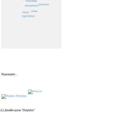
названия
девушка
натюрморт
осень
букет
tegicheskie
Подождите...
(c) Дизайн-група "Dolphins"