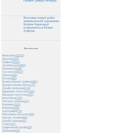
галерее Дэвида Ричарда
Выставка новых работ
американской художницы
Кэтрин Бернхардт
открывается в Ксавье
Хуфкенс
Вид искусства
Живопись(
22953
)
Другое(
3334
)
Графика(
3261
)
Архитектура(
1969
)
Вышивка(
1048
)
Скульптура(
617
)
Дерево(
445
)
Куклы(
302
)
Компьютерная графика(
281
)
Художественное фото(
273
)
Дизайн интерьера(
254
)
Церковное искусство(
196
)
Народное искусство(
193
)
Бижутерия(
119
)
Текстиль (батик)(
107
)
Керамика(
105
)
Витражи(
103
)
Аэрография(
74
)
Ювелирное искусство(
66
)
Фреска, мозаика(
64
)
Дизайн одежды(
61
)
Стекло(
57
)
Графический дизайн(
38
)
Декорации(
26
)