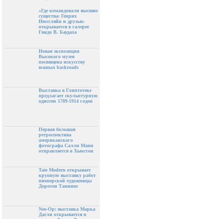
«Где командовали высшие
существа: Генрих
Нюссляйн и друзья»
открывается в галерее
Гвидо В. Баудаха
Новая экспозиция
Высокого музея
посвящена искусству
южных backroads
Выставка в Глиптотеке
предлагает скульптурную
одиссею 1789-1914 годов
Первая большая
ретроспектива
американского
фотографа Салли Манн
отправляется в Хьюстон
Tate Modern открывает
крупную выставку работ
пионерской художницы
Доротеи Таннинг
Neo-Op: выставка Марка
Дагли открывается в