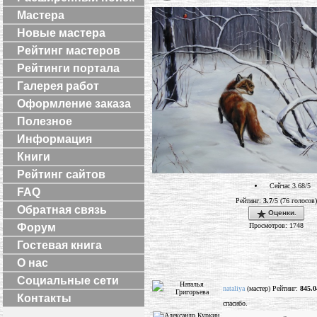
Мастера
Новые мастера
Рейтинг мастеров
Рейтинги портала
Галерея работ
Оформление заказа
Полезное
Информация
Книги
Рейтинг сайтов
Сейчас 3.68/5
FAQ
Рейтинг:
3.7
/5 (76 голосов)
Обратная связь
Оценки.
Просмотров: 1748
Форум
Гостевая книга
О нас
Социальные сети
nataliya
(мастер) Рейтинг:
845.0
Контакты
спасибо.