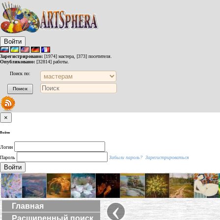
Войти
Зарегистрировано:
[1974] мастера, [373] посетителя.
Опубликовано:
[32814] работы.
Поиск по:
×
Войти
Логин
Пароль
Забыли пароль?
Зарегистрироваться
Войти
‹
Главная
Расширенный поиск