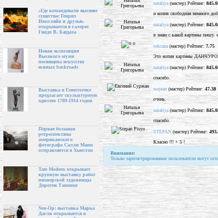
nataliya
(мастер) Рейтинг:
845.0
«Где командовали высшие
и копия свободная немного доба
существа: Генрих
Нюссляйн и друзья»
nataliya
(мастер) Рейтинг:
845.0
открывается в галерее
Гвидо В. Баудаха
я знаю с какой картины пишу. к
rokcana
(мастер) Рейтинг:
7.75
Новая экспозиция
Это копия картины ДАНЧУРОВ
Высокого музея
посвящена искусству
южных backroads
nataliya
(мастер) Рейтинг:
845.0
спасибо.
surjean
(мастер) Рейтинг:
47.38
Выставка в Глиптотеке
предлагает скульптурную
очень.
одиссею 1789-1914 годов
nataliya
(мастер) Рейтинг:
845.0
спасибо.
Первая большая
STEPAN
(мастер) Рейтинг:
493
ретроспектива
американского
Класно !!! + 5 !
фотографа Салли Манн
отправляется в Хьюстон
Внимание:
Только зарегистрированные пользователи могут ост
Tate Modern открывает
крупную выставку работ
пионерской художницы
Доротеи Таннинг
Neo-Op: выставка Марка
Дагли открывается в