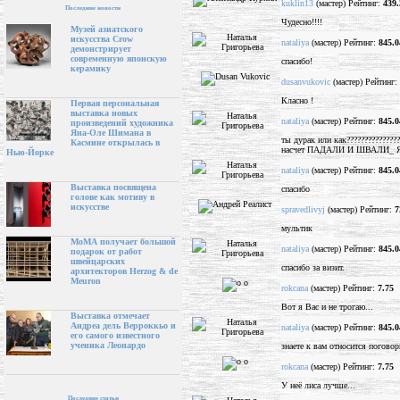
kuklin13
(мастер) Рейтинг:
439.
Последние новости
Чудесно!!!!
Музей азиатского
искусства Crow
nataliya
(мастер) Рейтинг:
845.0
демонстрирует
современную японскую
спасибо!
керамику
dusanvukovic
(мастер) Рейтинг:
Класно !
Первая персональная
выставка новых
nataliya
(мастер) Рейтинг:
845.0
произведений художника
Яна-Оле Шимана в
ты дурак или как??????????????
Касмине открылась в
насчет ПАДАЛИ И ШВАЛИ_
Нью-Йорке
nataliya
(мастер) Рейтинг:
845.0
Выставка посвящена
спасибо
голове как мотиву в
искусстве
spravedlivyj
(мастер) Рейтинг:
7
мультик
МоМА получает большой
nataliya
(мастер) Рейтинг:
845.0
подарок от работ
швейцарских
спасибо за визит.
архитекторов Herzog & de
Meuron
rokcana
(мастер) Рейтинг:
7.75
Вот я Вас и не трогаю...
Выставка отмечает
Андреа дель Верроккьо и
nataliya
(мастер) Рейтинг:
845.0
его самого известного
ученика Леонардо
знаете к вам относится поговорк
rokcana
(мастер) Рейтинг:
7.75
У неё лиса лучше...
Последние статьи