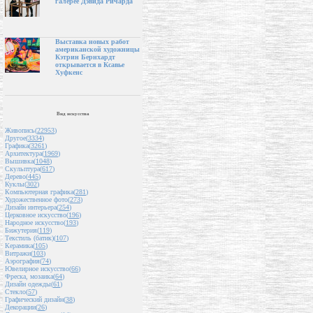
галерее Дэвида Ричарда
Выставка новых работ
американской художницы
Кэтрин Бернхардт
открывается в Ксавье
Хуфкенс
Вид искусства
Живопись(
22953
)
Другое(
3334
)
Графика(
3261
)
Архитектура(
1969
)
Вышивка(
1048
)
Скульптура(
617
)
Дерево(
445
)
Куклы(
302
)
Компьютерная графика(
281
)
Художественное фото(
273
)
Дизайн интерьера(
254
)
Церковное искусство(
196
)
Народное искусство(
193
)
Бижутерия(
119
)
Текстиль (батик)(
107
)
Керамика(
105
)
Витражи(
103
)
Аэрография(
74
)
Ювелирное искусство(
66
)
Фреска, мозаика(
64
)
Дизайн одежды(
61
)
Стекло(
57
)
Графический дизайн(
38
)
Декорации(
26
)