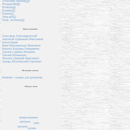
Лоскутная картина(
14
)
Флордизайн(
9
)
Пэчворк(
4
)
Бодиарт(
3
)
Плакат(
2
)
Ленд-арт(
2
)
Театр. костюмы(
0
)
День рождения
Александр Александровский
Анастасия Одинокова Николаевна
Антон Кудин
Инна Максимовская Яковлевна
Наталья Бырдина Геннадиевна
Татьяна Синяева Игоревна
Татьяна Шпанькова
Филатов Дмитрий Николаевич
Эдуард Яблуновский Сергеевич
Полезные ссылки
Ежевика - товары для рукоделия
Облако тегов
импрессионизм
девушка
небо
реализм
купить