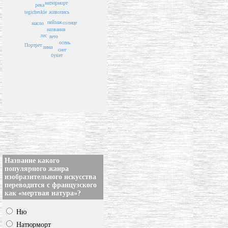
натюрморт
река
tegicheskie
живопись
пейзаж
солнце
масло
названия
лес
лето
осень
Портрет
зима
снег
букет
Название какого
популярного жанра
изобразительного искусства
переводится с французского
как «мертвая натура»?
Ню
Натюрморт