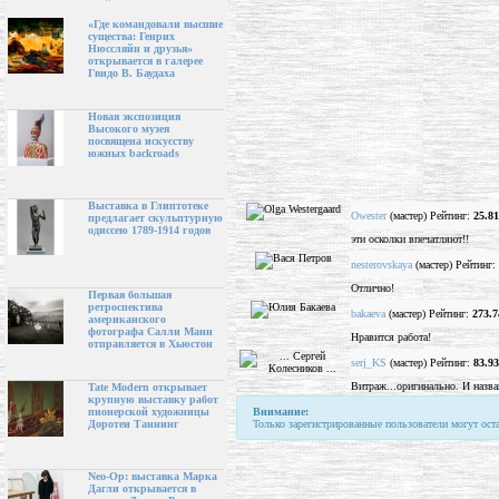
«Где командовали высшие
существа: Генрих
Нюссляйн и друзья»
открывается в галерее
Гвидо В. Баудаха
Новая экспозиция
Высокого музея
посвящена искусству
южных backroads
Выставка в Глиптотеке
Owester
(мастер) Рейтинг:
25.81
предлагает скульптурную
одиссею 1789-1914 годов
эти осколки впечатляют!!
nesterovskaya
(мастер) Рейтинг:
Отлично!
Первая большая
ретроспектива
bakaeva
(мастер) Рейтинг:
273.7
американского
фотографа Салли Манн
Нравится работа!
отправляется в Хьюстон
serj_KS
(мастер) Рейтинг:
83.93
Витраж...оригинально. И назва
Tate Modern открывает
крупную выставку работ
Внимание:
пионерской художницы
Только зарегистрированные пользователи могут ост
Доротеи Таннинг
Neo-Op: выставка Марка
Дагли открывается в