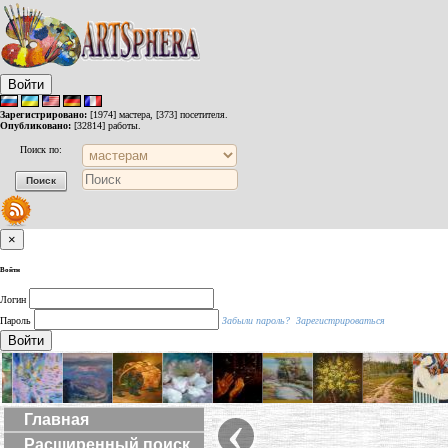
Войти
Зарегистрировано:
[1974] мастера, [373] посетителя.
Опубликовано:
[32814] работы.
Поиск по:
×
Войти
Логин
Пароль
Забыли пароль?
Зарегистрироваться
Войти
‹
Главная
Расширенный поиск