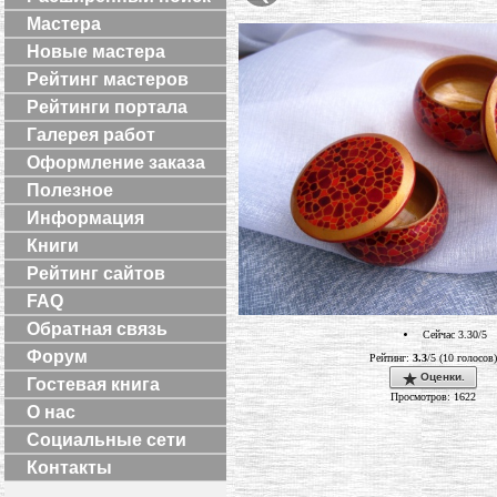
Мастера
Новые мастера
Рейтинг мастеров
Рейтинги портала
Галерея работ
Оформление заказа
Полезное
Информация
Книги
Рейтинг сайтов
FAQ
Обратная связь
Сейчас 3.30/5
Форум
Рейтинг:
3.3
/5 (10 голосов)
Оценки.
Гостевая книга
Просмотров: 1622
О нас
Социальные сети
Контакты