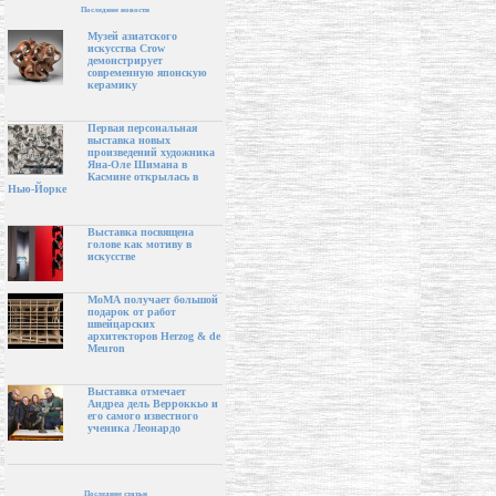
Последние новости
Музей азиатского
искусства Crow
демонстрирует
современную японскую
керамику
Первая персональная
выставка новых
произведений художника
Яна-Оле Шимана в
Касмине открылась в
Нью-Йорке
Выставка посвящена
голове как мотиву в
искусстве
МоМА получает большой
подарок от работ
швейцарских
архитекторов Herzog & de
Meuron
Выставка отмечает
Андреа дель Верроккьо и
его самого известного
ученика Леонардо
Последние статьи