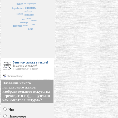
натюрморт
букет
живопись
tegicheskie
пейзаж
масло
названия
лето
лес
осень
солнце
снег
зима
Портрет
река
Название какого
популярного жанра
изобразительного искусства
переводится с французского
как «мертвая натура»?
Ню
Натюрморт