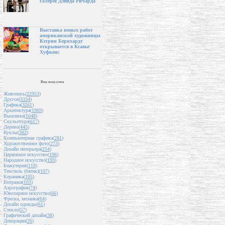
галерее Дэвида Ричарда
Выставка новых работ
американской художницы
Кэтрин Бернхардт
открывается в Ксавье
Хуфкенс
Вид искусства
Живопись(
22953
)
Другое(
3334
)
Графика(
3261
)
Архитектура(
1969
)
Вышивка(
1048
)
Скульптура(
617
)
Дерево(
445
)
Куклы(
302
)
Компьютерная графика(
281
)
Художественное фото(
273
)
Дизайн интерьера(
254
)
Церковное искусство(
196
)
Народное искусство(
193
)
Бижутерия(
119
)
Текстиль (батик)(
107
)
Керамика(
105
)
Витражи(
103
)
Аэрография(
74
)
Ювелирное искусство(
66
)
Фреска, мозаика(
64
)
Дизайн одежды(
61
)
Стекло(
57
)
Графический дизайн(
38
)
Декорации(
26
)