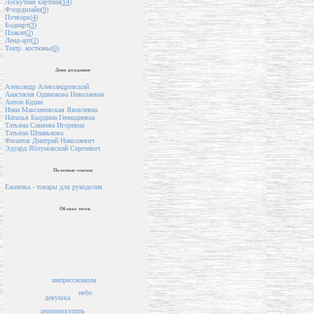
Лоскутная картина(
14
)
Флордизайн(
9
)
Пэчворк(
4
)
Бодиарт(
3
)
Плакат(
2
)
Ленд-арт(
2
)
Театр. костюмы(
0
)
День рождения
Александр Александровский
Анастасия Одинокова Николаевна
Антон Кудин
Инна Максимовская Яковлевна
Наталья Бырдина Геннадиевна
Татьяна Синяева Игоревна
Татьяна Шпанькова
Филатов Дмитрий Николаевич
Эдуард Яблуновский Сергеевич
Полезные ссылки
Ежевика - товары для рукоделия
Облако тегов
импрессионизм
небо
девушка
купить
реализм