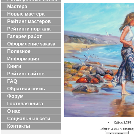
Мастера
Новые мастера
Рейтинг мастеров
Рейтинги портала
Галерея работ
Оформление заказа
Полезное
Информация
Книги
Рейтинг сайтов
FAQ
Обратная связь
Форум
Гостевая книга
О нас
Социальные сети
Сейчас 3.75/5
Контакты
Рейтинг:
3.7
/5 (79 голосов)
Оценки.