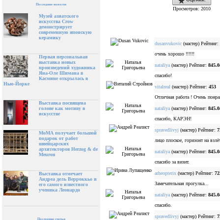
Последние новости
Просмотров: 2010
Музей азиатского
искусства Crow
демонстрирует
современную японскую
керамику
dusanvukovic
(мастер) Рейтинг:
очень хорошо !!!!!!
Первая персональная
выставка новых
nataliya
(мастер) Рейтинг:
845.0
произведений художника
Яна-Оле Шимана в
спасибо!
Касмине открылась в
Нью-Йорке
vitalreal
(мастер) Рейтинг:
453
Отличная работа ! Очень понра
Выставка посвящена
nataliya
(мастер) Рейтинг:
845.0
голове как мотиву в
искусстве
спасибо, КАРЭН!
spravedlivyj
(мастер) Рейтинг:
7
МоМА получает большой
подарок от работ
лицо плоское, горизонт на взлё
швейцарских
архитекторов Herzog & de
nataliya
(мастер) Рейтинг:
845.0
Meuron
спасибо за визит.
arheopterix
(мастер) Рейтинг:
72
Выставка отмечает
Андреа дель Верроккьо и
Замечательная прогулка...
его самого известного
ученика Леонардо
nataliya
(мастер) Рейтинг:
845.0
спасибо.
spravedlivyj
(мастер) Рейтинг:
7
Последние статьи