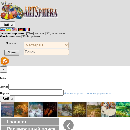
Войти
Зарегистрировано:
[1974] мастера, [373] посетителя.
Опубликовано:
[32814] работы.
Поиск по:
×
Войти
Логин
Пароль
Забыли пароль?
Зарегистрироваться
Войти
‹
Главная
Расширенный поиск