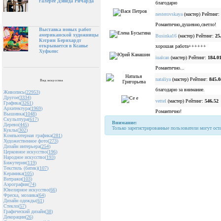
галерее Дэвида Ричарда
благодарю
nesterovskaya
(мастер) Рейтинг:
Романтично,душевно,светло!
Выставка новых работ
американской художницы
Businka16
(мастер) Рейтинг:
25
Кэтрин Бернхардт
открывается в Ксавье
хорошая работа++++++
Хуфкенс
iualcan
(мастер) Рейтинг:
184.0
Романтично...
nataliya
(мастер) Рейтинг:
845.0
Вид искусства
благодарю за внимание.
Живопись(
22953
)
Другое(
3334
)
vettel
(мастер) Рейтинг:
546.52
Графика(
3261
)
Архитектура(
1969
)
Романтично!
Вышивка(
1048
)
Скульптура(
617
)
Внимание:
Дерево(
445
)
Только зарегистрированные пользователи могут ост
Куклы(
302
)
Компьютерная графика(
281
)
Художественное фото(
273
)
Дизайн интерьера(
254
)
Церковное искусство(
196
)
Народное искусство(
193
)
Бижутерия(
119
)
Текстиль (батик)(
107
)
Керамика(
105
)
Витражи(
103
)
Аэрография(
74
)
Ювелирное искусство(
66
)
Фреска, мозаика(
64
)
Дизайн одежды(
61
)
Стекло(
57
)
Графический дизайн(
38
)
Декорации(
26
)