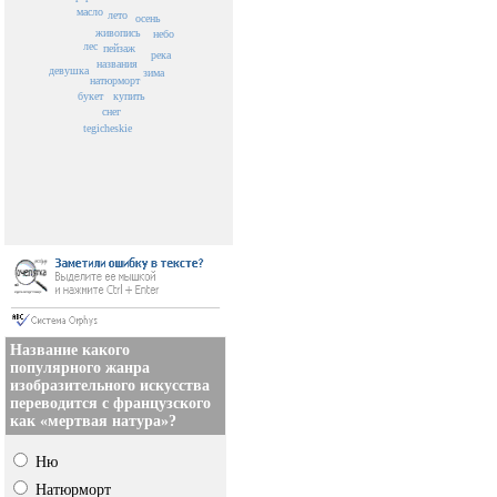
масло
лето
осень
живопись
небо
лес
пейзаж
река
названия
девушка
зима
натюрморт
букет
купить
снег
tegicheskie
Название какого
популярного жанра
изобразительного искусства
переводится с французского
как «мертвая натура»?
Ню
Натюрморт