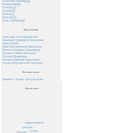
Лоскутная картина(
14
)
Флордизайн(
9
)
Пэчворк(
4
)
Бодиарт(
3
)
Плакат(
2
)
Ленд-арт(
2
)
Театр. костюмы(
0
)
День рождения
Александр Александровский
Анастасия Одинокова Николаевна
Антон Кудин
Инна Максимовская Яковлевна
Наталья Бырдина Геннадиевна
Татьяна Синяева Игоревна
Татьяна Шпанькова
Филатов Дмитрий Николаевич
Эдуард Яблуновский Сергеевич
Полезные ссылки
Ежевика - товары для рукоделия
Облако тегов
импрессионизм
реализм
солнце
Портрет