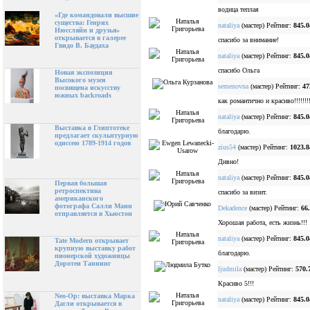
водица теплая
«Где командовали высшие
существа: Генрих
nataliya
(мастер) Рейтинг:
845.0
Нюссляйн и друзья»
открывается в галерее
спасибо за внимание!
Гвидо В. Баудаха
nataliya
(мастер) Рейтинг:
845.0
спасибо Ольга
Новая экспозиция
Высокого музея
semenovna
(мастер) Рейтинг:
47
посвящена искусству
южных backroads
как романтично и красиво!!!!!!!
nataliya
(мастер) Рейтинг:
845.0
Выставка в Глиптотеке
благодарю.
предлагает скульптурную
одиссею 1789-1914 годов
zius54
(мастер) Рейтинг:
1023.8
Дивно!
nataliya
(мастер) Рейтинг:
845.0
Первая большая
ретроспектива
спасибо за визит.
американского
фотографа Салли Манн
Dekadence
(мастер) Рейтинг:
66
отправляется в Хьюстон
Хорошая работа, есть жизнь!!!
nataliya
(мастер) Рейтинг:
845.0
Tate Modern открывает
крупную выставку работ
благодарю.
пионерской художницы
Доротеи Таннинг
ljudmila
(мастер) Рейтинг:
570.
Красиво 5!!!
Neo-Op: выставка Марка
nataliya
(мастер) Рейтинг:
845.0
Дагли открывается в