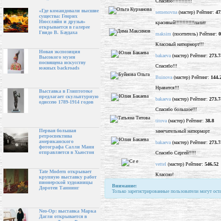
Спасибо!!!!!!!!!!!!!
«Где командовали высшие
semenovna
(мастер) Рейтинг:
47
существа: Генрих
Нюссляйн и друзья»
красивый!!!!!!!!!!!!!палит
открывается в галерее
Гвидо В. Баудаха
maksim
(посетитель) Рейтинг:
0
Классный натюрморт!!!
Новая экспозиция
bakaeva
(мастер) Рейтинг:
273.7
Высокого музея
посвящена искусству
Спасибо!!!
южных backroads
Buinova
(мастер) Рейтинг:
144.
Нравится!!!
Выставка в Глиптотеке
предлагает скульптурную
bakaeva
(мастер) Рейтинг:
273.7
одиссею 1789-1914 годов
Спасибо большое!!!
titova
(мастер) Рейтинг:
38.8
Первая большая
замечательный натюрморт
ретроспектива
американского
bakaeva
(мастер) Рейтинг:
273.7
фотографа Салли Манн
отправляется в Хьюстон
Спасибо Сергей!!!!!
vettel
(мастер) Рейтинг:
546.52
Tate Modern открывает
Классно!
крупную выставку работ
пионерской художницы
Внимание:
Доротеи Таннинг
Только зарегистрированные пользователи могут ост
Neo-Op: выставка Марка
Дагли открывается в