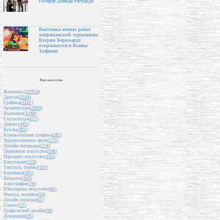
галерее Дэвида Ричарда
Выставка новых работ
американской художницы
Кэтрин Бернхардт
открывается в Ксавье
Хуфкенс
Вид искусства
Живопись(
22953
)
Другое(
3334
)
Графика(
3261
)
Архитектура(
1969
)
Вышивка(
1048
)
Скульптура(
617
)
Дерево(
445
)
Куклы(
302
)
Компьютерная графика(
281
)
Художественное фото(
273
)
Дизайн интерьера(
254
)
Церковное искусство(
196
)
Народное искусство(
193
)
Бижутерия(
119
)
Текстиль (батик)(
107
)
Керамика(
105
)
Витражи(
103
)
Аэрография(
74
)
Ювелирное искусство(
66
)
Фреска, мозаика(
64
)
Дизайн одежды(
61
)
Стекло(
57
)
Графический дизайн(
38
)
Декорации(
26
)