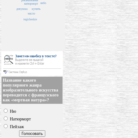
названия
река
небо
натюрморт
девушка
купить
масло
tegicheskie
Название какого
популярного жанра
изобразительного искусства
переводится с французского
как «мертвая натура»?
Ню
Натюрморт
Пейзаж