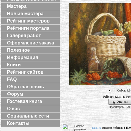
Мастера
Новые мастера
Рейтинг мастеров
Рейтинги портала
Галерея работ
Оформление заказа
Полезное
Информация
Книги
Рейтинг сайтов
FAQ
Обратная связь
Сейчас 4.3
Форум
Рейтинг:
4.3
/5 (41 гол
Гостевая книга
Оценки.
Просмотров: 170
О нас
Социальные сети
Контакты
nataliya
(мастер) Рейтинг:
845.0