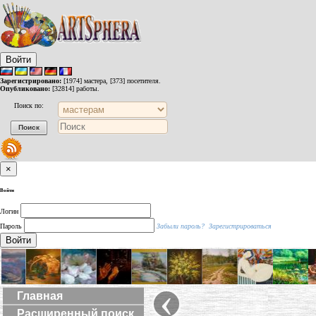
Войти
Зарегистрировано:
[1974] мастера, [373] посетителя.
Опубликовано:
[32814] работы.
Поиск по:
×
Войти
Логин
Пароль
Забыли пароль?
Зарегистрироваться
Войти
‹
Главная
Расширенный поиск