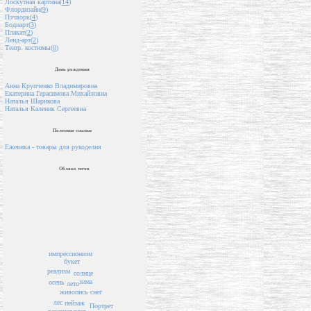
Лоскутная картина(
14
)
Флордизайн(
9
)
Пэчворк(
4
)
Бодиарт(
3
)
Плакат(
2
)
Ленд-арт(
2
)
Театр. костюмы(
0
)
День рождения
Анна Крупченко Владимировна
Екатерина Герасимова Михайловна
Наталья Шарикова
Наталья Каленик Сергеевна
Полезные ссылки
Ежевика - товары для рукоделия
Облако тегов
импрессионизм
букет
реализм
солнце
зима
осень
лето
снег
живопись
лес
пейзаж
Портрет