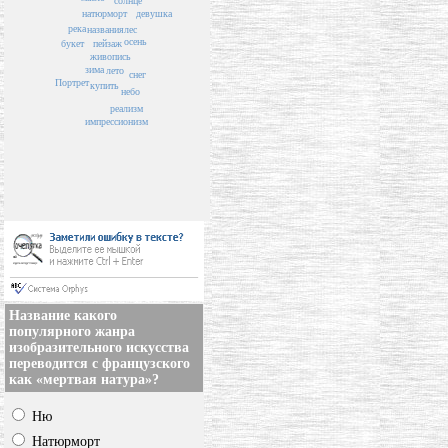
солнце
девушка
натюрморт
река
лес
названия
осень
пейзаж
букет
живопись
зима
лето
снег
Портрет
купить
небо
реализм
импрессионизм
Название какого
популярного жанра
изобразительного искусства
переводится с французского
как «мертвая натура»?
Ню
Натюрморт