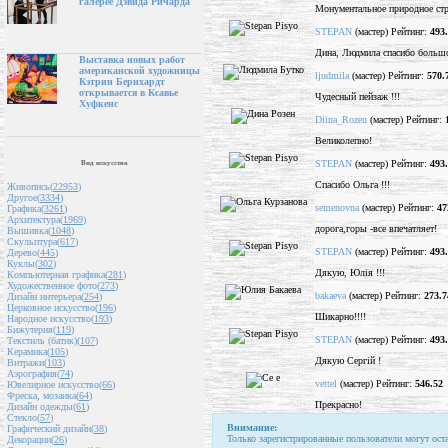
галерее Дэвида Ричарда
Монументальное природное стр
STEPAN
(мастер) Рейтинг:
493
Дина, Людмила спасибо большо
Выставка новых работ
американской художницы
ljudmila
(мастер) Рейтинг:
570.
Кэтрин Бернхардт
открывается в Ксавье
Чудесный пейзаж !!!
Хуфкенс
Diina_Rozen
(мастер) Рейтинг:
Великолепно!
STEPAN
(мастер) Рейтинг:
493
Вид искусства
Спасибо Ольга !!!
Живопись(
22953
)
Другое(
3334
)
semenovna
(мастер) Рейтинг:
47
Графика(
3261
)
Архитектура(
1969
)
дорога,горы -все впечатляет!
Вышивка(
1048
)
Скульптура(
617
)
STEPAN
(мастер) Рейтинг:
493
Дерево(
445
)
Куклы(
302
)
Дякую, Юлія !!!
Компьютерная графика(
281
)
Художественное фото(
273
)
bakaeva
(мастер) Рейтинг:
273.7
Дизайн интерьера(
254
)
Церковное искусство(
196
)
Шикарно!!!!
Народное искусство(
193
)
Бижутерия(
119
)
STEPAN
(мастер) Рейтинг:
493
Текстиль (батик)(
107
)
Керамика(
105
)
Дякую Сергій !
Витражи(
103
)
Аэрография(
74
)
vettel
(мастер) Рейтинг:
546.52
Ювелирное искусство(
66
)
Фреска, мозаика(
64
)
Прекрасно!
Дизайн одежды(
61
)
Стекло(
57
)
Внимание:
Графический дизайн(
38
)
Только зарегистрированные пользователи могут ост
Декорации(
26
)