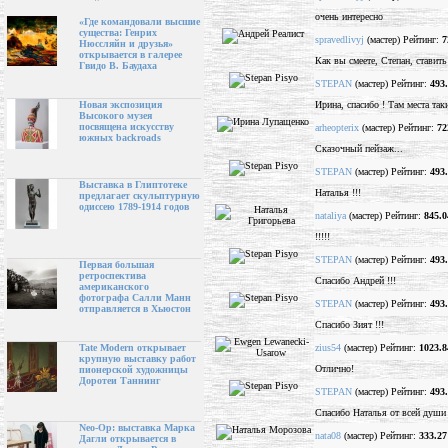
очень интересно
«Где командовали высшие
существа: Генрих
spravedlivyj
(мастер) Рейтинг:
7
Нюссляйн и друзья»
открывается в галерее
Как вы смеете, Степан, ставит
Гвидо В. Баудаха
STEPAN
(мастер) Рейтинг:
493
Ирина, спасибо ! Там места таки
Новая экспозиция
Высокого музея
посвящена искусству
arheopterix
(мастер) Рейтинг:
72
южных backroads
Сказочный пейзаж...
STEPAN
(мастер) Рейтинг:
493
Выставка в Глиптотеке
Наталья !!!
предлагает скульптурную
одиссею 1789-1914 годов
nataliya
(мастер) Рейтинг:
845.0
!!!!!
STEPAN
(мастер) Рейтинг:
493
Первая большая
ретроспектива
Спасибо Андрей !!!
американского
фотографа Салли Манн
STEPAN
(мастер) Рейтинг:
493
отправляется в Хьюстон
Спасибо Зият !!!
zius54
(мастер) Рейтинг:
1023.8
Tate Modern открывает
крупную выставку работ
Отлично!
пионерской художницы
Доротеи Таннинг
STEPAN
(мастер) Рейтинг:
493
Спасибо Наталья от всей души 
Neo-Op: выставка Марка
nata08
(мастер) Рейтинг:
333.27
Дагли открывается в