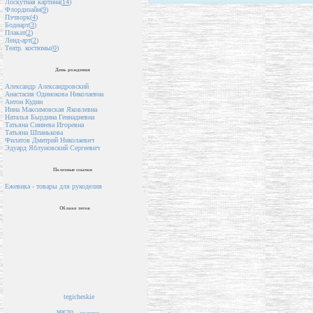
Лоскутная картина(
14
)
Флордизайн(
9
)
Пэчворк(
4
)
Бодиарт(
3
)
Плакат(
2
)
Ленд-арт(
2
)
Театр. костюмы(
0
)
День рождения
Александр Александровский
Анастасия Одинокова Николаевна
Антон Кудин
Инна Максимовская Яковлевна
Наталья Бырдина Геннадиевна
Татьяна Синяева Игоревна
Татьяна Шпанькова
Филатов Дмитрий Николаевич
Эдуард Яблуновский Сергеевич
Полезные ссылки
Ежевика - товары для рукоделия
Облако тегов
tegicheskie
масло