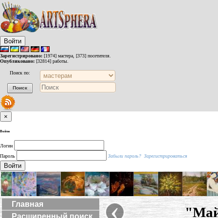
Войти
Зарегистрировано:
[1974] мастера, [373] посетителя.
Опубликовано:
[32814] работы.
Поиск по:
×
Войти
Логин
Пароль
Забыли пароль?
Зарегистрироваться
Войти
‹
Главная
"Май
Расширенный поиск