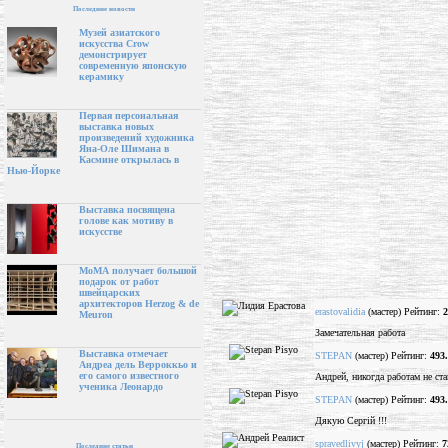
Последние новости
Музей азиатского
искусства Crow
демонстрирует
современную японскую
керамику
Первая персональная
выставка новых
произведений художника
Яна-Оле Шимана в
Касмине открылась в
Нью-Йорке
Выставка посвящена
голове как мотиву в
искусстве
МоМА получает большой
подарок от работ
швейцарских
архитекторов Herzog & de
erastovalidia
(мастер) Рейтинг:
2
Meuron
Замечательная работа
Выставка отмечает
STEPAN
(мастер) Рейтинг:
493
Андреа дель Верроккьо и
его самого известного
Андрей, никогда работам не ста
ученика Леонардо
STEPAN
(мастер) Рейтинг:
493
Дякую Сергій !!!
spravedlivyj
(мастер) Рейтинг:
7
Последние статьи