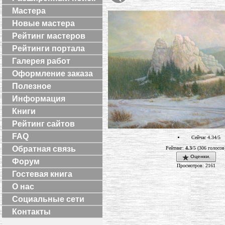
Мастера
Новые мастера
Рейтинг мастеров
Рейтинги портала
Галерея работ
Оформление заказа
Полезное
Информация
Книги
Рейтинг сайтов
FAQ
Сейчас 4.34/5
Обратная связь
Рейтинг:
4.3
/5 (306 голосов
Оценки.
Форум
Просмотров: 2161
Гостевая книга
О нас
Социальные сети
Контакты