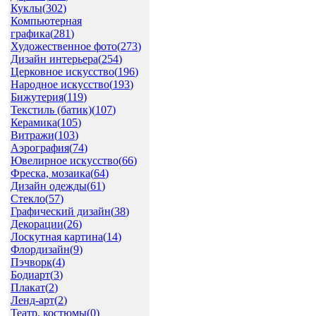
Куклы(
302
)
Компьютерная
графика(
281
)
Художественное фото(
273
)
Дизайн интерьера(
254
)
Церковное искусство(
196
)
Народное искусство(
193
)
Бижутерия(
119
)
Текстиль (батик)(
107
)
Керамика(
105
)
Витражи(
103
)
Аэрография(
74
)
Ювелирное искусство(
66
)
Фреска, мозаика(
64
)
Дизайн одежды(
61
)
Стекло(
57
)
Графический дизайн(
38
)
Декорации(
26
)
Лоскутная картина(
14
)
Флордизайн(
9
)
Пэчворк(
4
)
Бодиарт(
3
)
Плакат(
2
)
Ленд-арт(
2
)
Театр. костюмы(
0
)