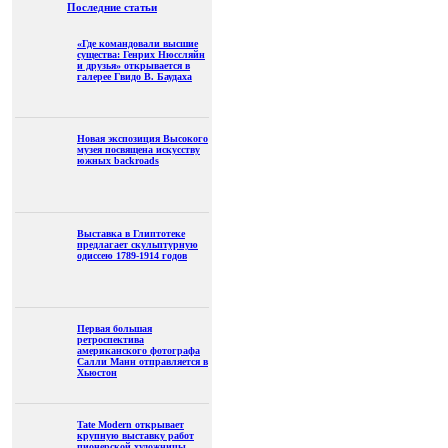
Последние статьи
«Где командовали высшие
существа: Генрих Нюссляйн
и друзья» открывается в
галерее Гвидо В. Баудаха
Новая экспозиция Высокого
музея посвящена искусству
южных backroads
Выставка в Глиптотеке
предлагает скульптурную
одиссею 1789-1914 годов
Первая большая
ретроспектива
американского фотографа
Салли Манн отправляется в
Хьюстон
Tate Modern открывает
крупную выставку работ
пионерской художницы