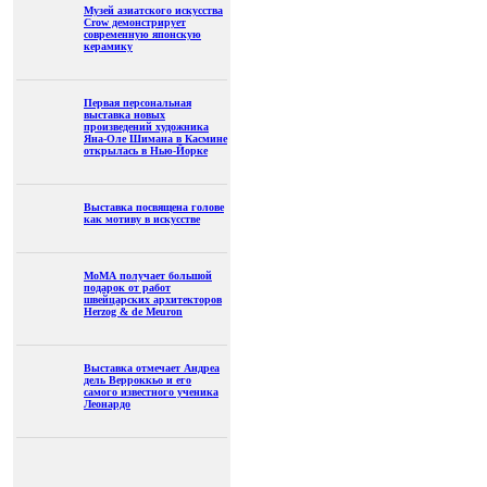
Музей азиатского искусства
Crow демонстрирует
современную японскую
керамику
Первая персональная
выставка новых
произведений художника
Яна-Оле Шимана в Касмине
открылась в Нью-Йорке
Выставка посвящена голове
как мотиву в искусстве
МоМА получает большой
подарок от работ
швейцарских архитекторов
Herzog & de Meuron
Выставка отмечает Андреа
дель Верроккьо и его
самого известного ученика
Леонардо