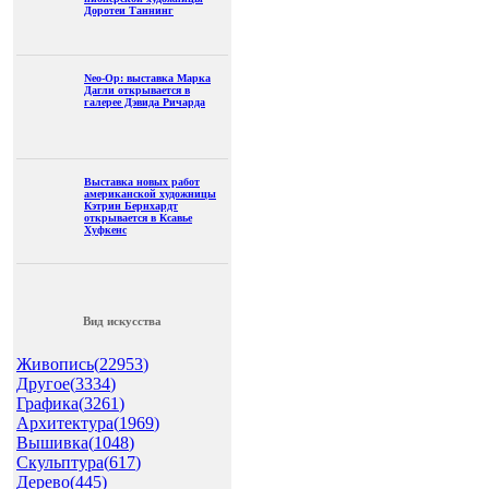
Доротеи Таннинг
Neo-Op: выставка Марка
Дагли открывается в
галерее Дэвида Ричарда
Выставка новых работ
американской художницы
Кэтрин Бернхардт
открывается в Ксавье
Хуфкенс
Вид искусства
Живопись(
22953
)
Другое(
3334
)
Графика(
3261
)
Архитектура(
1969
)
Вышивка(
1048
)
Скульптура(
617
)
Дерево(
445
)