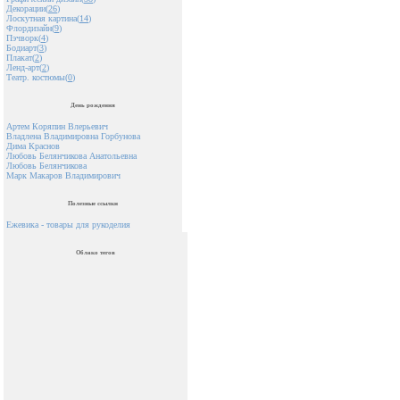
Декорации(
26
)
Лоскутная картина(
14
)
Флордизайн(
9
)
Пэчворк(
4
)
Бодиарт(
3
)
Плакат(
2
)
Ленд-арт(
2
)
Театр. костюмы(
0
)
День рождения
Артем Коряпин Влерьевич
Владлена Владимировна Горбунова
Дима Краснов
Любовь Белянчикова Анатольевна
Любовь Белянчикова
Марк Макаров Владимирович
Полезные ссылки
Ежевика - товары для рукоделия
Облако тегов