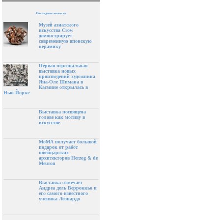
Последние новости
Музей азиатского
искусства Crow
демонстрирует
современную японскую
керамику
Первая персональная
выставка новых
произведений художника
Яна-Оле Шимана в
Касмине открылась в
Нью-Йорке
Выставка посвящена
голове как мотиву в
искусстве
МоМА получает большой
подарок от работ
швейцарских
архитекторов Herzog & de
Meuron
Выставка отмечает
Андреа дель Верроккьо и
его самого известного
ученика Леонардо