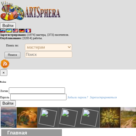
Войти
Зарегистрировано:
[1974] мастера, [373] посетителя.
Опубликовано:
[32814] работы.
Поиск по:
×
Войти
Логин
Пароль
Забыли пароль?
Зарегистрироваться
Войти
Главная