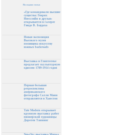
Последние статьи
«Где командовали высшие
существа: Генрих
Нюссляйн и друзья»
открывается в галерее
Гвидо В. Баудаха
Новая экспозиция
Высокого музея
посвящена искусству
южных backroads
Выставка в Глиптотеке
предлагает скульптурную
одиссею 1789-1914 годов
Первая большая
ретроспектива
американского
фотографа Салли Манн
отправляется в Хьюстон
Tate Modern открывает
крупную выставку работ
пионерской художницы
Доротеи Таннинг
Neo-Op: выставка Марка