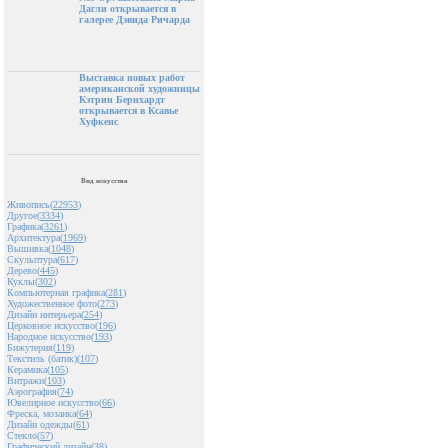
Дагли открывается в
галерее Дэвида Ричарда
Выставка новых работ
американской художницы
Кэтрин Бернхардт
открывается в Ксавье
Хуфкенс
Вид искусства
Живопись(
22953
)
Другое(
3334
)
Графика(
3261
)
Архитектура(
1969
)
Вышивка(
1048
)
Скульптура(
617
)
Дерево(
445
)
Куклы(
302
)
Компьютерная графика(
281
)
Художественное фото(
273
)
Дизайн интерьера(
254
)
Церковное искусство(
196
)
Народное искусство(
193
)
Бижутерия(
119
)
Текстиль (батик)(
107
)
Керамика(
105
)
Витражи(
103
)
Аэрография(
74
)
Ювелирное искусство(
66
)
Фреска, мозаика(
64
)
Дизайн одежды(
61
)
Стекло(
57
)
Графический дизайн(
38
)