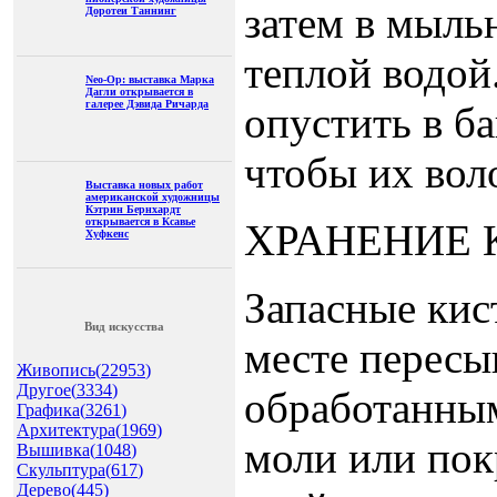
затем в мыль
Доротеи Таннинг
теплой водой
Neo-Op: выставка Марка
Дагли открывается в
галерее Дэвида Ричарда
опустить в б
чтобы их воло
Выставка новых работ
американской художницы
Кэтрин Бернхардт
открывается в Ксавье
ХРАНЕНИЕ 
Хуфкенс
Запасные кис
Вид искусства
месте перес
Живопись(
22953
)
Другое(
3334
)
обработанны
Графика(
3261
)
Архитектура(
1969
)
моли или по
Вышивка(
1048
)
Скульптура(
617
)
Дерево(
445
)