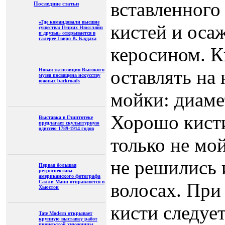
вставленного 
Последние статьи
«Где командовали высшие
кистей и осаж
существа: Генрих Нюссляйн
и друзья» открывается в
галерее Гвидо В. Баудаха
керосином. К
оставлять на 
Новая экспозиция Высокого
музея посвящена искусству
южных backroads
мойки: диаме
Хорошо кисти
Выставка в Глиптотеке
предлагает скульптурную
одиссею 1789-1914 годов
только не мо
не решились 
Первая большая
ретроспектива
американского фотографа
Салли Манн отправляется в
волосах. При
Хьюстон
кисти следуе
Tate Modern открывает
крупную выставку работ
пионерской художницы