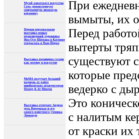
При ежедневн
Музей азиатского искусства
Crow демонстрирует
современную японскую
керамику
вымыты, их о
Перед работо
Первая персональная
выставка новых
произведений художника
Яна-Оле Шимана в Касмине
вытерты тряп
открылась в Нью-Йорке
существуют с
Выставка посвящена голове
как мотиву в искусстве
которые пред
МоМА получает большой
подарок от работ
ведерко с ды
швейцарских архитекторов
Herzog & de Meuron
Это коническ
Выставка отмечает Андреа
дель Верроккьо и его
с налитым ке
самого известного ученика
Леонардо
от краски их 