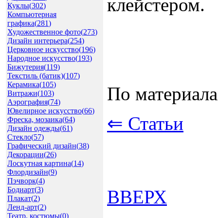
клейстером.
Куклы(
302
)
Компьютерная
графика(
281
)
Художественное фото(
273
)
Дизайн интерьера(
254
)
Церковное искусство(
196
)
Народное искусство(
193
)
Бижутерия(
119
)
Текстиль (батик)(
107
)
Керамика(
105
)
По материалам:
Витражи(
103
)
Аэрография(
74
)
Ювелирное искусство(
66
)
⇐ Статьи
Фреска, мозаика(
64
)
Дизайн одежды(
61
)
Стекло(
57
)
Графический дизайн(
38
)
Декорации(
26
)
Лоскутная картина(
14
)
Флордизайн(
9
)
Пэчворк(
4
)
Бодиарт(
3
)
ВВЕРХ
Плакат(
2
)
Ленд-арт(
2
)
Театр. костюмы(
0
)