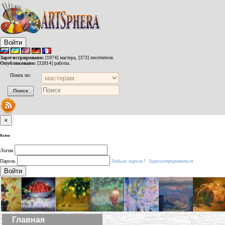
Войти
Зарегистрировано:
[1974] мастера, [373] посетителя.
Опубликовано:
[32814] работы.
Поиск по:
×
Войти
Логин
Пароль
Забыли пароль?
Зарегистрироваться
Войти
Главная