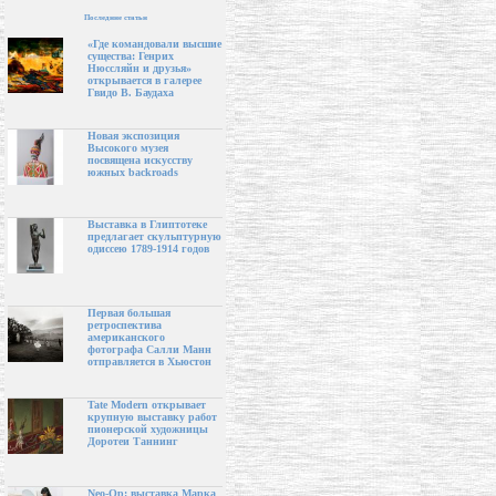
Последние статьи
«Где командовали высшие
существа: Генрих
Нюссляйн и друзья»
открывается в галерее
Гвидо В. Баудаха
Новая экспозиция
Высокого музея
посвящена искусству
южных backroads
Выставка в Глиптотеке
предлагает скульптурную
одиссею 1789-1914 годов
Первая большая
ретроспектива
американского
фотографа Салли Манн
отправляется в Хьюстон
Tate Modern открывает
крупную выставку работ
пионерской художницы
Доротеи Таннинг
Neo-Op: выставка Марка