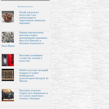
Последние новости
Музей азиатского
искусства Crow
демонстрирует
современную японскую
керамику
Первая персональная
выставка новых
произведений художника
Яна-Оле Шимана в
Касмине открылась в
Нью-Йорке
Выставка посвящена
голове как мотиву в
искусстве
МоМА получает большой
подарок от работ
швейцарских
архитекторов Herzog & de
Meuron
Выставка отмечает
Андреа дель Верроккьо и
его самого известного
ученика Леонардо