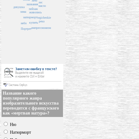
лето
лес
названия
масло
девушка
пейзаж
зима
живопись
натюрморт
tegicheskie
река
купить
небо
импрессионизм
Портрет
Название какого
популярного жанра
изобразительного искусства
переводится с французского
как «мертвая натура»?
Ню
Натюрморт