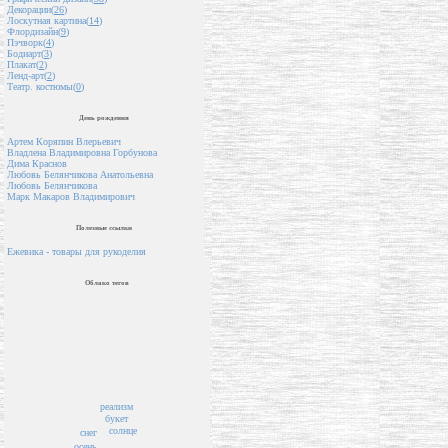
Декорации(
26
)
Лоскутная картина(
14
)
Флордизайн(
9
)
Пэчворк(
4
)
Бодиарт(
3
)
Плакат(
2
)
Ленд-арт(
2
)
Театр. костюмы(
0
)
День рождения
Артем Коряпин Влерьевич
Владлена Владимировна Горбунова
Дима Краснов
Любовь Белянчикова Анатольевна
Любовь Белянчикова
Марк Макаров Владимирович
Полезные ссылки
Ежевика - товары для рукоделия
Облако тегов
реализм
букет
солнце
снег
осень