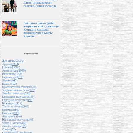
Дагли открывается в
галерее Дэвида Ричарда
Выставка новых работ
американской художницы
Кэтрин Бернхардт
открывается в Ксавье
Хуфкенс
Вид искусства
Живопись(
22953
)
Другое(
3334
)
Графика(
3261
)
Архитектура(
1969
)
Вышивка(
1048
)
Скульптура(
617
)
Дерево(
445
)
Куклы(
302
)
Компьютерная графика(
281
)
Художественное фото(
273
)
Дизайн интерьера(
254
)
Церковное искусство(
196
)
Народное искусство(
193
)
Бижутерия(
119
)
Текстиль (батик)(
107
)
Керамика(
105
)
Витражи(
103
)
Аэрография(
74
)
Ювелирное искусство(
66
)
Фреска, мозаика(
64
)
Дизайн одежды(
61
)
Стекло(
57
)
Графический дизайн(
38
)