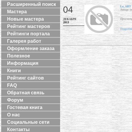
Расширенный поиск
04
Le_ART в
Автор: le
Мастера
Новые мастера
Просмотр
ДЕКАБРЯ
2013
Рейтинг мастеров
Подробне
Рейтинги портала
Галерея работ
Оформление заказа
Полезное
Информация
Книги
Рейтинг сайтов
FAQ
Обратная связь
Форум
Гостевая книга
О нас
Социальные сети
Контакты