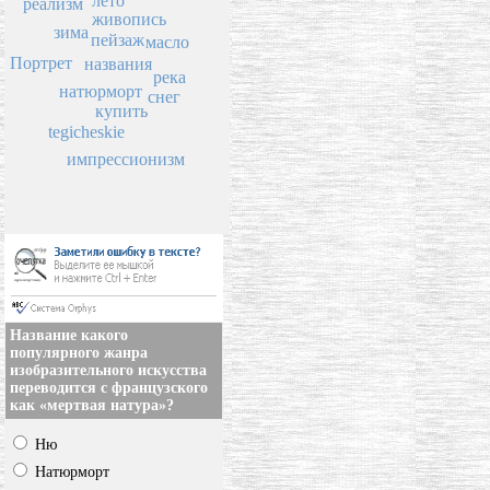
лето
реализм
живопись
зима
пейзаж
масло
Портрет
названия
река
натюрморт
снег
купить
tegicheskie
импрессионизм
Название какого
популярного жанра
изобразительного искусства
переводится с французского
как «мертвая натура»?
Ню
Натюрморт