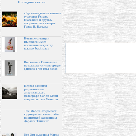
Последние статьи
«Где командовали высшие
существа: Генрих
Нюссляйн и друзья»
открывается в галерее
Гвидо В. Баудаха
Новая экспозиция
Высокого музея
посвящена искусству
южных backroads
Выставка в Глиптотеке
предлагает скульптурную
одиссею 1789-1914 годов
Первая большая
ретроспектива
американского
фотографа Салли Манн
отправляется в Хьюстон
Tate Modern открывает
крупную выставку работ
пионерской художницы
Доротеи Таннинг
Neo-Op: выставка Марка