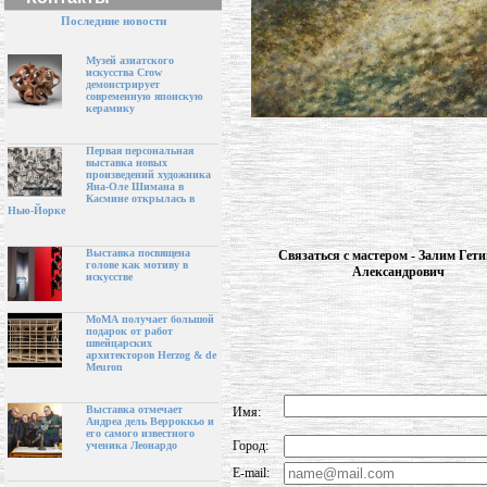
Последние новости
Музей азиатского
искусства Crow
демонстрирует
современную японскую
керамику
Первая персональная
выставка новых
произведений художника
Яна-Оле Шимана в
Касмине открылась в
Нью-Йорке
Выставка посвящена
Связаться с мастером - Залим Гети
голове как мотиву в
Александрович
искусстве
МоМА получает большой
подарок от работ
швейцарских
архитекторов Herzog & de
Meuron
Выставка отмечает
Имя:
Андреа дель Верроккьо и
его самого известного
Город:
ученика Леонардо
E-mail: