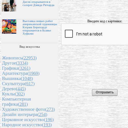
Дагли открывается в
галерее Дэвида Ричарда
Введите код с картинки:
Выставка новых работ
американской художницы
Кэтрин Бернхардт
открывается в Ксавье
Хуфкенс
Вид искусства
Живопись(
22953
)
Другое(
3334
)
Графика(
3261
)
Архитектура(
1969
)
Вышивка(
1048
)
Скульптура(
617
)
Дерево(
445
)
Куклы(
302
)
Компьютерная
графика(
281
)
Художественное фото(
273
)
Дизайн интерьера(
254
)
Церковное искусство(
196
)
Народное искусство(
193
)