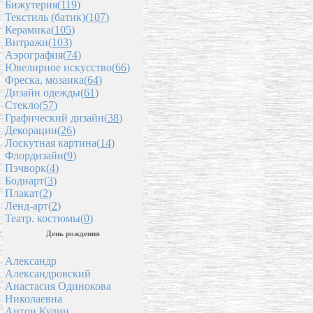
Бижутерия(
119
)
Текстиль (батик)(
107
)
Керамика(
105
)
Витражи(
103
)
Аэрография(
74
)
Ювелирное искусство(
66
)
Фреска, мозаика(
64
)
Дизайн одежды(
61
)
Стекло(
57
)
Графический дизайн(
38
)
Декорации(
26
)
Лоскутная картина(
14
)
Флордизайн(
9
)
Пэчворк(
4
)
Бодиарт(
3
)
Плакат(
2
)
Ленд-арт(
2
)
Театр. костюмы(
0
)
День рождения
Александр
Александровский
Анастасия Одинокова
Николаевна
Антон Кудин