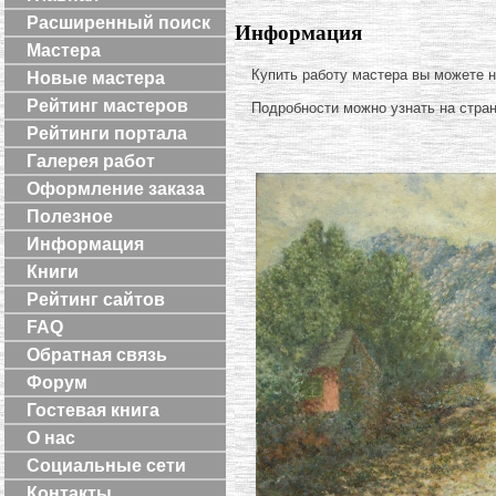
Расширенный поиск
Информация
Мастера
Купить работу мастера вы можете 
Новые мастера
Рейтинг мастеров
Подробности можно узнать на стра
Рейтинги портала
Галерея работ
Оформление заказа
Полезное
Информация
Книги
Рейтинг сайтов
FAQ
Обратная связь
Форум
Гостевая книга
О нас
Социальные сети
Контакты