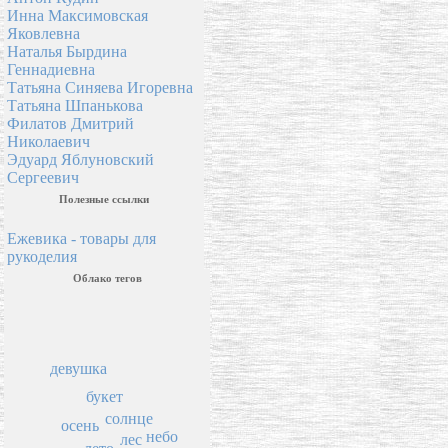
Инна Максимовская
Яковлевна
Наталья Бырдина
Геннадиевна
Татьяна Синяева Игоревна
Татьяна Шпанькова
Филатов Дмитрий
Николаевич
Эдуард Яблуновский
Сергеевич
Полезные ссылки
Ежевика - товары для
рукоделия
Облако тегов
девушка
букет
солнце
осень
небо
лес