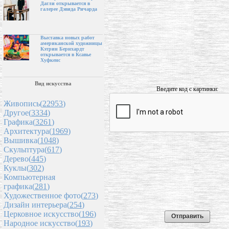
Дагли открывается в
галерее Дэвида Ричарда
Выставка новых работ
американской художницы
Кэтрин Бернхардт
открывается в Ксавье
Хуфкенс
Вид искусства
Введите код с картинки:
Живопись(
22953
)
Другое(
3334
)
Графика(
3261
)
Архитектура(
1969
)
Вышивка(
1048
)
Скульптура(
617
)
Дерево(
445
)
Куклы(
302
)
Компьютерная
графика(
281
)
Художественное фото(
273
)
Дизайн интерьера(
254
)
Церковное искусство(
196
)
Народное искусство(
193
)