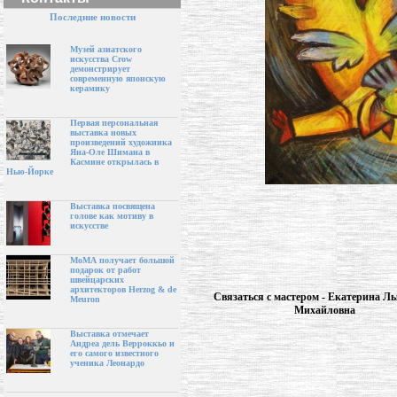
Последние новости
Музей азиатского
искусства Crow
демонстрирует
современную японскую
керамику
Первая персональная
выставка новых
произведений художника
Яна-Оле Шимана в
Касмине открылась в
Нью-Йорке
Выставка посвящена
голове как мотиву в
искусстве
МоМА получает большой
подарок от работ
швейцарских
архитекторов Herzog & de
Связаться с мастером - Екатерина Л
Meuron
Михайловна
Выставка отмечает
Андреа дель Верроккьо и
его самого известного
ученика Леонардо