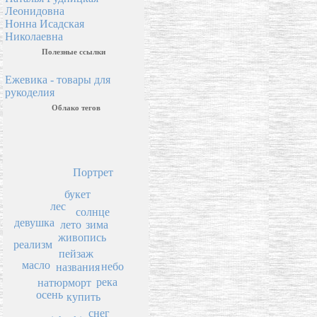
Леонидовна
Нонна Исадская
Николаевна
Полезные ссылки
Ежевика - товары для
рукоделия
Облако тегов
Портрет
букет
лес
солнце
девушка
зима
лето
живопись
реализм
пейзаж
масло
небо
названия
река
натюрморт
осень
купить
снег