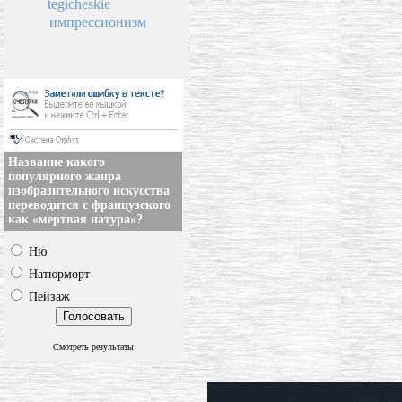
tegicheskie
импрессионизм
Название какого
популярного жанра
изобразительного искусства
переводится с французского
как «мертвая натура»?
Ню
Натюрморт
Пейзаж
Смотреть результаты