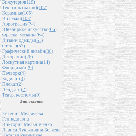
Бижутерия(
119
)
Текстиль (батик)(
107
)
Керамика(
105
)
Витражи(
103
)
Аэрография(
74
)
Ювелирное искусство(
66
)
Фреска, мозаика(
64
)
Дизайн одежды(
61
)
Стекло(
57
)
Графический дизайн(
38
)
Декорации(
26
)
Лоскутная картина(
14
)
Флордизайн(
9
)
Пэчворк(
4
)
Бодиарт(
3
)
Плакат(
2
)
Ленд-арт(
2
)
Театр. костюмы(
0
)
День рождения
Евгения Медведева
Геннадиевна
Виктория Мельниченко
Лариса Лукьяновна Беляева
Наталья Рудницкая