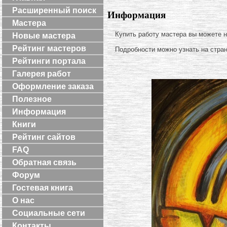
Расширенный поиск
Информация
Мастера
Купить работу мастера вы можете 
Новые мастера
Рейтинг мастеров
Подробности можно узнать на стра
Рейтинги портала
Галерея работ
Оформление заказа
Полезное
Информация
Книги
Рейтинг сайтов
FAQ
Обратная связь
Форум
Гостевая книга
О нас
Социальные сети
Контакты