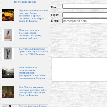
Последние статьи
Имя:
«Где командовали высшие
существа: Генрих
Город:
Нюссляйн и друзья»
открывается в галерее
E-mail:
Гвидо В. Баудаха
Новая экспозиция
Высокого музея
посвящена искусству
южных backroads
Выставка в Глиптотеке
предлагает скульптурную
одиссею 1789-1914 годов
Первая большая
ретроспектива
американского
фотографа Салли Манн
отправляется в Хьюстон
Tate Modern открывает
крупную выставку работ
пионерской художницы
Доротеи Таннинг
Neo-Op: выставка Марка