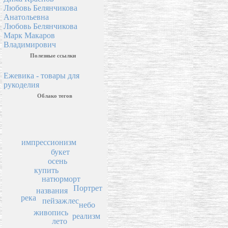
Любовь Белянчикова
Анатольевна
Любовь Белянчикова
Марк Макаров
Владимирович
Полезные ссылки
Ежевика - товары для
рукоделия
Облако тегов
импрессионизм
букет
осень
купить
натюрморт
Портрет
названия
река
пейзаж
лес
небо
живопись
реализм
лето