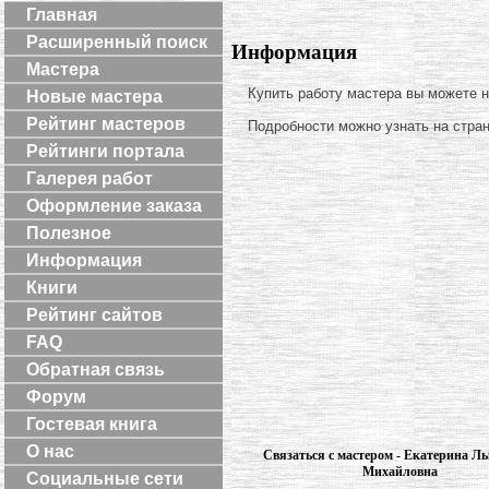
Главная
Расширенный поиск
Информация
Мастера
Купить работу мастера вы можете 
Новые мастера
Рейтинг мастеров
Подробности можно узнать на стра
Рейтинги портала
Галерея работ
Оформление заказа
Полезное
Информация
Книги
Рейтинг сайтов
FAQ
Обратная связь
Форум
Гостевая книга
О нас
Связаться с мастером - Екатерина Л
Михайловна
Социальные сети