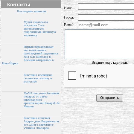
Контакты
Имя:
Последние новости
Город:
Музей азиатского
E-mail:
искусства Crow
демонстрирует
современную японскую
керамику
Первая персональная
выставка новых
произведений художника
Яна-Оле Шимана в
Касмине открылась в
Введите код с картинки:
Нью-Йорке
Выставка посвящена
голове как мотиву в
искусстве
МоМА получает большой
подарок от работ
швейцарских
архитекторов Herzog & de
Meuron
Выставка отмечает
Андреа дель Верроккьо и
его самого известного
ученика Леонардо