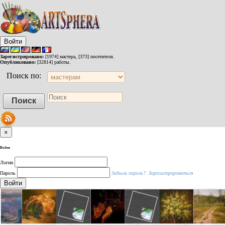
Войти
Зарегистрировано:
[1974] мастера, [373] посетителя.
Опубликовано:
[32814] работы.
Поиск по:
×
Войти
Логин
Пароль
Забыли пароль?
Зарегистрироваться
Войти