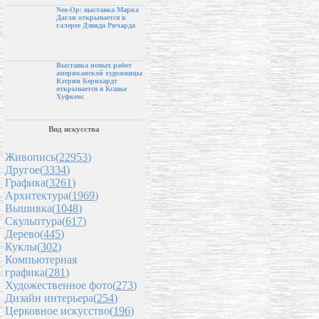
Neo-Op: выставка Марка
Дагли открывается в
галерее Дэвида Ричарда
Выставка новых работ
американской художницы
Кэтрин Бернхардт
открывается в Ксавье
Хуфкенс
Вид искусства
Живопись(
22953
)
Другое(
3334
)
Графика(
3261
)
Архитектура(
1969
)
Вышивка(
1048
)
Скульптура(
617
)
Дерево(
445
)
Куклы(
302
)
Компьютерная
графика(
281
)
Художественное фото(
273
)
Дизайн интерьера(
254
)
Церковное искусство(
196
)