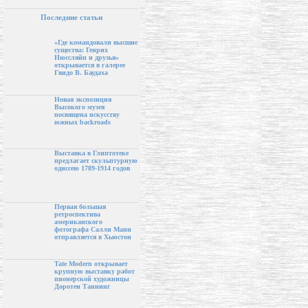
Последние статьи
«Где командовали высшие
существа: Генрих
Нюссляйн и друзья»
открывается в галерее
Гвидо В. Баудаха
Новая экспозиция
Высокого музея
посвящена искусству
южных backroads
Выставка в Глиптотеке
предлагает скульптурную
одиссею 1789-1914 годов
Первая большая
ретроспектива
американского
фотографа Салли Манн
отправляется в Хьюстон
Tate Modern открывает
крупную выставку работ
пионерской художницы
Доротеи Таннинг