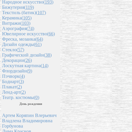
Народное искусство(
193
)
Бижутерия(
119
)
Текстиль (батик)(
107
)
Керамика(
105
)
Витражи(
103
)
Аэрография(
74
)
Ювелирное искусство(
66
)
Фреска, мозаика(
64
)
Дизайн одежды(
61
)
Стекло(
57
)
Графический дизайн(
38
)
Декорации(
26
)
Лоскутная картина(
14
)
Флордизайн(
9
)
Пэчворк(
4
)
Бодиарт(
3
)
Плакат(
2
)
Ленд-арт(
2
)
Театр. костюмы(
0
)
День рождения
Артем Коряпин Влерьевич
Владлена Владимировна
Горбунова
Дима Краснов