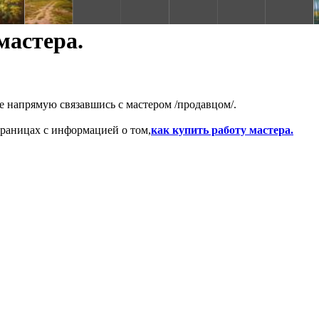
мастера.
е напрямую связавшись с мастером /продавцом/.
раницах с информацией о том,
как купить работу мастера.