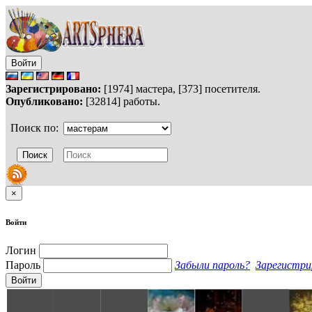
Войти
Зарегистрировано:
[1974] мастера, [373] посетителя.
Опубликовано:
[32814] работы.
Поиск по:
×
Войти
Логин
Пароль
Забыли пароль?
Зарегистри
Войти