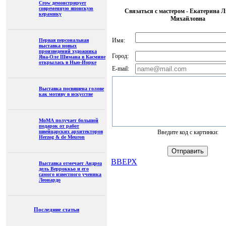
Crow демонстрирует
современную японскую
Связаться с мастером - Екатерина 
керамику
Михайловна
Имя:
Первая персональная
выставка новых
произведений художника
Город:
Яна-Оле Шимана в Касмине
открылась в Нью-Йорке
E-mail:
Выставка посвящена голове
как мотиву в искусстве
МоМА получает большой
подарок от работ
швейцарских архитекторов
Введите код с картинки:
Herzog & de Meuron
ВВЕРХ
Выставка отмечает Андреа
дель Верроккьо и его
самого известного ученика
Леонардо
Последние статьи