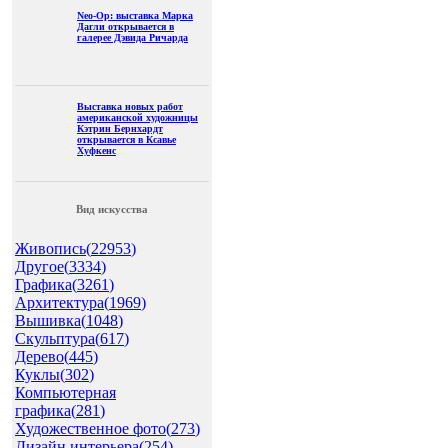
Neo-Op: выставка Марка
Дагли открывается в
галерее Дэвида Ричарда
Выставка новых работ
американской художницы
Кэтрин Бернхардт
открывается в Ксавье
Хуфкенс
Вид искусства
Живопись(
22953
)
Другое(
3334
)
Графика(
3261
)
Архитектура(
1969
)
Вышивка(
1048
)
Скульптура(
617
)
Дерево(
445
)
Куклы(
302
)
Компьютерная
графика(
281
)
Художественное фото(
273
)
Дизайн интерьера(
254
)