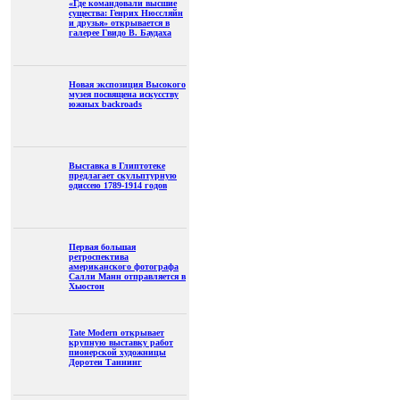
«Где командовали высшие
существа: Генрих Нюссляйн
и друзья» открывается в
галерее Гвидо В. Баудаха
Новая экспозиция Высокого
музея посвящена искусству
южных backroads
Выставка в Глиптотеке
предлагает скульптурную
одиссею 1789-1914 годов
Первая большая
ретроспектива
американского фотографа
Салли Манн отправляется в
Хьюстон
Tate Modern открывает
крупную выставку работ
пионерской художницы
Доротеи Таннинг