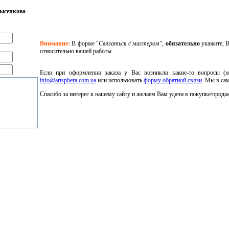
Лысенкова
Внимание:
В форме "
Связаться с мастером
",
обязательно
укажите, В
относительно вашей работы.
Если при оформлении заказа у Вас возникли какие-то вопросы (н
info@artsphera.com.ua
или использовать
форму обратной связи
. Мы в са
Спасибо за интерес к нашему сайту и желаем Вам удачи в покупке/прода