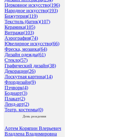
Церковное искусство(
196
)
Народное искусство(
193
)
Бижутерия(
119
)
Текстиль (батик)(
107
)
Керамика(
105
)
Витражи(
103
)
Аэрография(
74
)
Ювелирное искусство(
66
)
Фреска, мозаика(
64
)
Дизайн одежды(
61
)
Стекло(
57
)
Графический дизайн(
38
)
Декорации(
26
)
Лоскутная картина(
14
)
Флордизайн(
9
)
Пэчворк(
4
)
Бодиарт(
3
)
Плакат(
2
)
Ленд-арт(
2
)
Театр. костюмы(
0
)
День рождения
Артем Коряпин Влерьевич
Владлена Владимировна